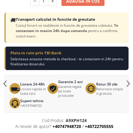
ADAUGA IN COS
🚚
Transport calculat in functie de greutate
Costul livrarii se stabileste in functie de greutatea coletului.
Te
contactam in maxim 24h dupa comanda
pentru a confirma
costul exact.
Plata in rate prin TBI Bank
Selecteaza aceasta metoda la checkout - te contactam in 24h pentru
finalizarea dosarului.
Garantie 2 ani
Livrare 24-48h
Retur 30 zile
Garantie legala
Livrare rapida in
Returnare simpla
pe toate
toata tara
si gratuita
produsele
Suport tehnic
+40747948720
Cod Produs:
A9XPH124
Ai nevoie de ajutor?
+40747948720
/
+40722705555