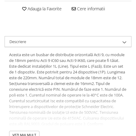
Adauga la Favorite
Cere informatii
Descriere
Acesta este un busbar de distribuție orizontală Acti 9, cu module
de 18mm pentru Acti 9 iC60 sau Acti 9 iK60, care poate fi tăiat.
Este dedicat instalațiilor 1L (Line). Tipul este L (Fază). Este un set
de 1 dispozitiv. Este potrivit pentru 24 dispozitive (1P). Lungimea
este de 220mm. Numărul total de module de 18mm este de 12.
Secțiunea transversală a clemei este de 16mm2. Tipul de
conexiune electrică este PIN. Numărul de faze este 1. Numărul de
poli este 1. Curentul nominal de operare Ie la 40°C este de 100A.
Curentul scurtcircuitat Isc este compatibil cu capacitatea de
întrerupere a dispozitivelor de protecție Schneider Electric.
Tensiunea nominală de izolație Ui este de 500VAC. Tensiunea
nominală de operare Ue este de 415VAC. Culoarea dispozitivului
este alb RAL9003. Gradul de poluare este 3. Conform
standardului IEC 60695-2-1, rezistența la foc este auto-stingătoare
la 960°C în 30 de secunde. Este conform standardelor IEC 60947-
VEZI MAI MULT