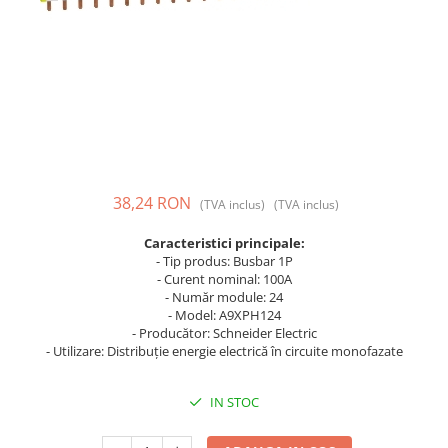
Prize și fișe industriale
Rame
Sonerii
Suporturi de fixare
Termostate
Variator de tensiune
38,24 RON
(TVA inclus)
(TVA inclus)
Întrerupătoare
Caracteristici principale:
- Tip produs: Busbar 1P
- Curent nominal: 100A
- Număr module: 24
- Model: A9XPH124
- Producător: Schneider Electric
- Utilizare: Distribuție energie electrică în circuite monofazate
IN STOC