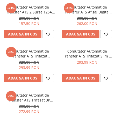
Busbar Șine Conexiuni
Comutator Automat de
Comutator Automat de
-21%
-13%
Cabluri și accesorii
Transfer ATS 2 Surse 125A
Transfer ATS Afișaj Digital
Open Monofazat
Protecție Supratensiune 100A
Accesorii
200,00 RON
300,00 RON
Monofazat
157,50 RON
262,00 RON
Cabluri
Jgheab metalic
ADAUGA IN COS
ADAUGA IN COS
Papuci CU și AL
Pat de cablu PVC
Comutator Automat de
Comutator Automat de
-8%
Transfer ATS Trifazat
Transfer ATS Trifazat Slim 2
Pini, riglete, cleme
Fotovoltaice 125A Open
Surse 63A Open
320,00 RON
293,99 RON
Presetupe
293,99 RON
Țeavă PVC și copex
ADAUGA IN COS
ADAUGA IN COS
Cofrete, dulapuri și doze
Cofrete de plastic și accesorii
Comutator Automat de
-9%
Coftere metalice și accesorii
Transfer ATS Trifazat 3P
Doze
Fotovoltaice 125A Open
300,00 RON
272,99 RON
Coliere de plastic