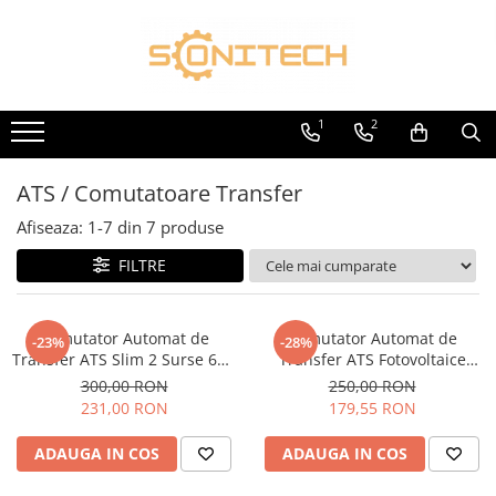
Toate Produsele
FOTOVOLTAICE
1
2
Acumulatori
ATS / Comutatoare Transfer
ATS / Comutatoare Transfer
Cabluri
Afiseaza:
1-
7
din
7
produse
Componente electrice
FILTRE
Invertoare
Panouri Fotovoltaice
Comutator Automat de
Comutator Automat de
-23%
-28%
Rack-uri
Transfer ATS Slim 2 Surse 63A
Transfer ATS Fotovoltaice
Monofazat
125A Open Monofazat
300,00 RON
250,00 RON
Sisteme de montaj
231,00 RON
179,55 RON
Sisteme de prindere
ADAUGA IN COS
ADAUGA IN COS
Sisteme Fotovoltaice Complete cu
Montaj