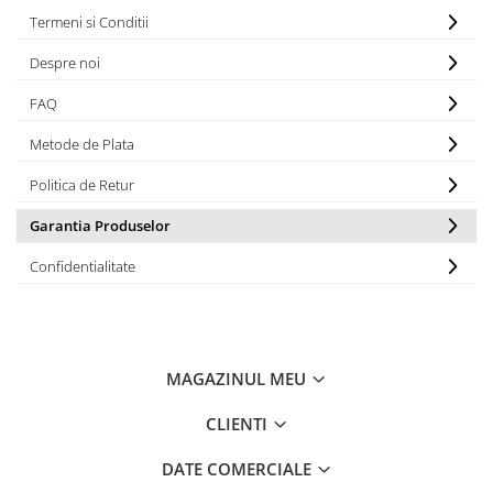
Termeni si Conditii
Prize și fișe industriale
Rame
Despre noi
Sonerii
FAQ
Suporturi de fixare
Metode de Plata
Termostate
Politica de Retur
Variator de tensiune
Garantia Produselor
Întrerupătoare
Confidentialitate
MAGAZINUL MEU
CLIENTI
DATE COMERCIALE