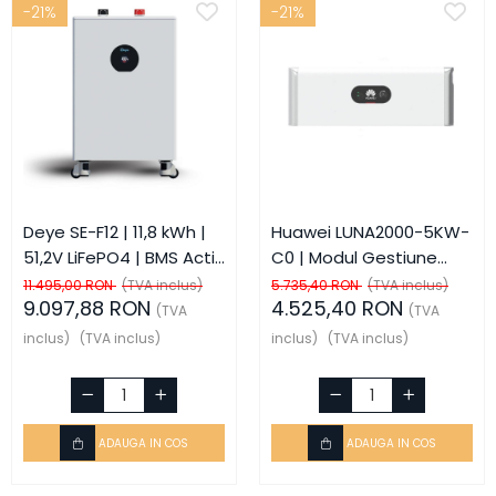
-21%
-21%
Deye SE-F12 | 11,8 kWh |
Huawei LUNA2000-5KW-
51,2V LiFePO4 | BMS Activ
C0 | Modul Gestiune
| 6000 Cicluri
Baterie | 5kW | HV |
11.495,00 RON
(TVA inclus)
5.735,40 RON
(TVA inclus)
9.097,88 RON
4.525,40 RON
LiFePO4 | IP65
(TVA
(TVA
inclus)
(TVA inclus)
inclus)
(TVA inclus)
ADAUGA IN COS
ADAUGA IN COS