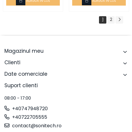
ADAUGA IN COS
ADAUGA IN COS
1
2
Magazinul meu
Clienti
Date comerciale
Suport clienti
08:00 - 17:00
+40747948720
+40722705555
contact@sonitech.ro