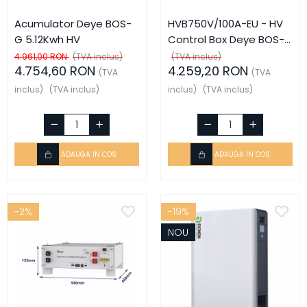
Acumulator Deye BOS-
HVB750V/100A-EU - HV
G 5.12Kwh HV
Control Box Deye BOS-G
Pro
4.961,00 RON
(TVA inclus)
(TVA inclus)
4.754,60 RON
4.259,20 RON
(TVA
(TVA
inclus)
(TVA inclus)
inclus)
(TVA inclus)
ADAUGA IN COS
ADAUGA IN COS
-2%
-19%
NOU