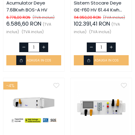
Acumulator Deye
Sistem Stocare Deye
7.68Kwh BOS-A HV
GE-F60 HV 61.44 Kwh
IP65
6.776,00 RON
(TVA inclus)
114.950,00 RON
(TVA inclus)
6.586,60 RON
102.391,41 RON
(TVA
(TVA
inclus)
(TVA inclus)
inclus)
(TVA inclus)
ADAUGA IN COS
ADAUGA IN COS
-4%