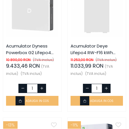
Acumulator Dyness
Acumulator Deye
Powerbox G2 Lifepo4
Lifepo4 RW-F16 kWh
10.24 kWh IP65 cu
51.2V 314Ah
10.890,00 RON
(TVA inclus)
11.253,00 RON
(TVA inclus)
9.433,46 RON
11.033,99 RON
Incalzire
(TVA
(TVA
inclus)
(TVA inclus)
inclus)
(TVA inclus)
ADAUGA IN COS
ADAUGA IN COS
-13%
-11%