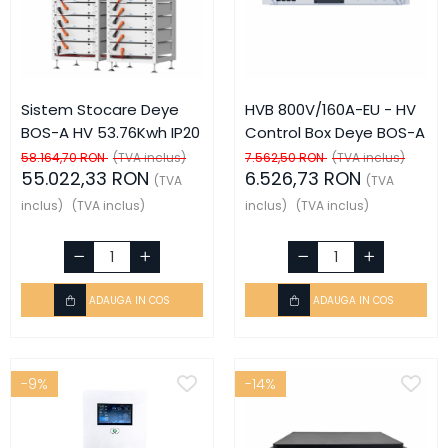
Sistem Stocare Deye
HVB 800V/160A-EU - HV
BOS-A HV 53.76Kwh IP20
Control Box Deye BOS-A
58.164,70 RON
(TVA inclus)
7.562,50 RON
(TVA inclus)
55.022,33 RON
6.526,73 RON
(TVA
(TVA
inclus)
(TVA inclus)
inclus)
(TVA inclus)
ADAUGA IN COS
ADAUGA IN COS
-9%
-14%