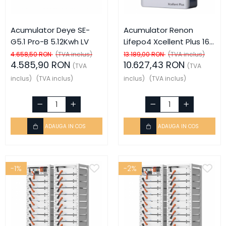
Acumulator Deye SE-
Acumulator Renon
G5.1 Pro-B 5.12Kwh LV
Lifepo4 Xcellent Plus 16
kWh 51.2V-314Ah IP65
4.658,50 RON
(TVA inclus)
13.189,00 RON
(TVA inclus)
4.585,90 RON
10.627,43 RON
(TVA
(TVA
inclus)
(TVA inclus)
inclus)
(TVA inclus)
ADAUGA IN COS
ADAUGA IN COS
-1%
-2%