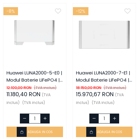
-8%
-12%
Huawei LUNA2000-5-E0 |
Huawei LUNA2000-7-E1 |
Modul Baterie LiFePO4 |
Modul Baterie LiFePO4 |
5 kWh | HV | IP65
6,9 kWh | HV | IP66
12.100,00 RON
(TVA inclus)
18.150,00 RON
(TVA inclus)
11.180,40 RON
15.970,67 RON
(TVA
(TVA
inclus)
(TVA inclus)
inclus)
(TVA inclus)
ADAUGA IN COS
ADAUGA IN COS