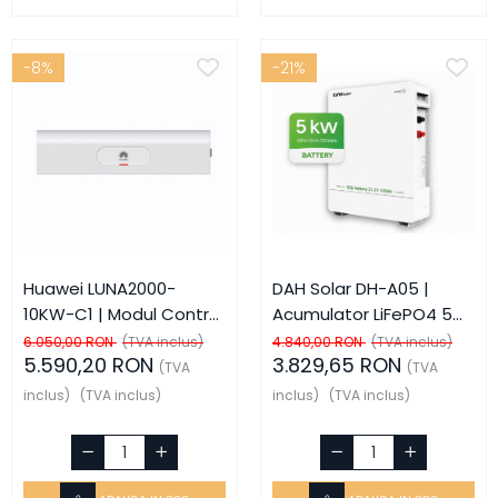
-8%
-21%
Huawei LUNA2000-
DAH Solar DH-A05 |
10KW-C1 | Modul Control
Acumulator LiFePO4 5
Baterie | 10,5kW | HV |
kWh | 51.2V 100Ah | 6000
6.050,00 RON
(TVA inclus)
4.840,00 RON
(TVA inclus)
5.590,20 RON
3.829,65 RON
IP66
Cicluri
(TVA
(TVA
inclus)
(TVA inclus)
inclus)
(TVA inclus)