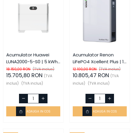
Acumulator Huawei
Acumulator Renon
LUNA2000-5-S0 | 5 kWh |
LiFePO4 Xcellent Plus | 16
Modul de gestiune +
kWh | 51.2V | IP65 |
18.150,00 RON
(TVA inclus)
12.100,00 RON
(TVA inclus)
15.705,80 RON
10.805,47 RON
Baterie modulara
Incalzire | 8000 Cicluri
(TVA
(TVA
LiFePO4 | Smart String
inclus)
(TVA inclus)
inclus)
(TVA inclus)
Energy Storage
ADAUGA IN COS
ADAUGA IN COS