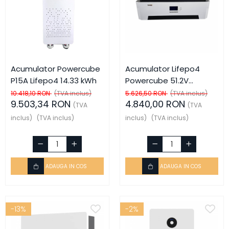
Acumulator Powercube
Acumulator Lifepo4
P15A Lifepo4 14.33 kWh
Powercube 51.2V
5.12KWh
10.418,10 RON
(TVA inclus)
5.626,50 RON
(TVA inclus)
9.503,34 RON
4.840,00 RON
(TVA
(TVA
inclus)
(TVA inclus)
inclus)
(TVA inclus)
ADAUGA IN COS
ADAUGA IN COS
-13%
-2%