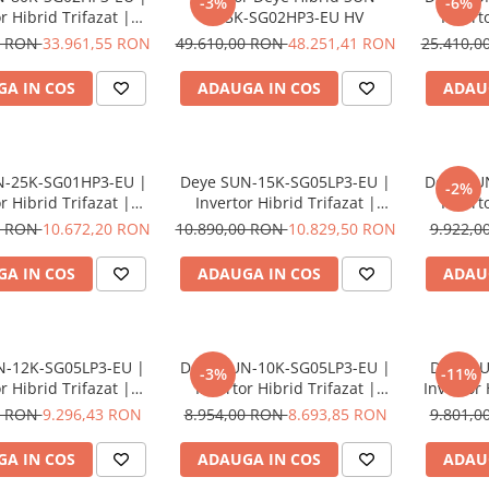
-3%
-6%
r Hibrid Trifazat |
125K-SG02HP3-EU HV
Invert
V | 6xMPPT | 160A |
50kW | 
0 RON
33.961,55 RON
49.610,00 RON
48.251,41 RON
25.410,
IP65
A IN COS
ADAUGA IN COS
ADAU
N-25K-SG01HP3-EU |
Deye SUN-15K-SG05LP3-EU |
Deye SU
-2%
r Hibrid Trifazat |
Invertor Hibrid Trifazat |
Invert
HV | 2xMPPT | IP65
15kW | 48V LV | 2xMPPT |
20kW | 
0 RON
10.672,20 RON
10.890,00 RON
10.829,50 RON
9.922,
IP65
A IN COS
ADAUGA IN COS
ADAU
N-12K-SG05LP3-EU |
Deye SUN-10K-SG05LP3-EU |
Deye SU
-3%
-11%
r Hibrid Trifazat |
Invertor Hibrid Trifazat |
Invertor 
 48V LV | 2xMPPT |
10kW | 48V LV | 2xMPPT |
| 48V 
0 RON
9.296,43 RON
8.954,00 RON
8.693,85 RON
9.801,
IP65
IP65
A IN COS
ADAUGA IN COS
ADAU