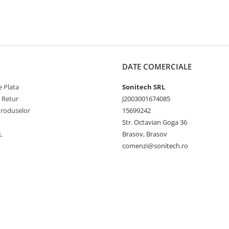
DATE COMERCIALE
 Plata
Sonitech SRL
e Retur
J2003001674085
Produselor
15699242
Str. Octavian Goga 36
L
Brasov, Brasov
comenzi@sonitech.ro