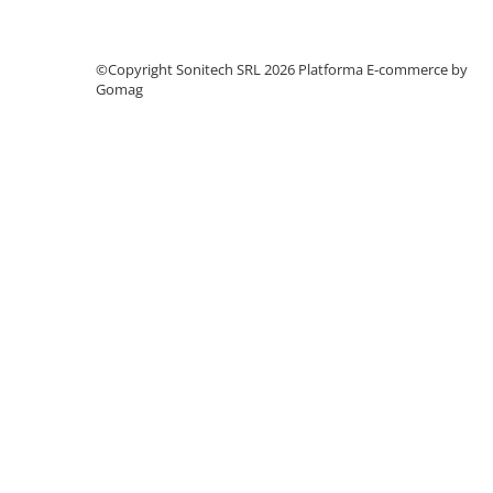
Suporturi de fixare
Termostate
©Copyright Sonitech SRL 2026
Platforma E-commerce by
Variator de tensiune
Gomag
Întrerupătoare
Protecția circuitelor, protecții
diferențiale și descărcătoare
Contactoare
Contactoare modulare
Descărcătoare
Protecții diferențiale
Separatoare
Siguranțe fuzibile
Întrerupătoare automate și
accesorii
Protecția și comanda motoarelor
Contactoare