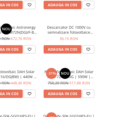
GA IN COS
ADAUGA IN COS
tovoltaic Astronergy
Descarcator DC 1000V cu
NOU
5 CHSM72N(DG)/F-BH
semnalizare fotovoltaice
W | TOPCon 4.0 |
SPD2P-40KA-1000V
0 RON
672,76 RON
36,15 RON
facial | Tier 1
GA IN COS
ADAUGA IN COS
otovoltaic DAH Solar
Panou Fotovoltaic DAH Solar
-31%
NOU
16/DG(BW) | 440W |
DHN-72X16/DG | 590W |
 Dublu Sticla Black |
TOPCon | Dublu Sticla | Tier 1
0 RON
448,40 RON
750,20 RON
517,88 RON
Tier 1
GA IN COS
ADAUGA IN COS
N-50K-SG01HP3-EU |
Deye SUN-30K-SG02HP3-EU |