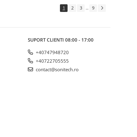
1
2
3
9
...
SUPORT CLIENTI
08:00 - 17:00
+40747948720
+40722705555
contact@sonitech.ro