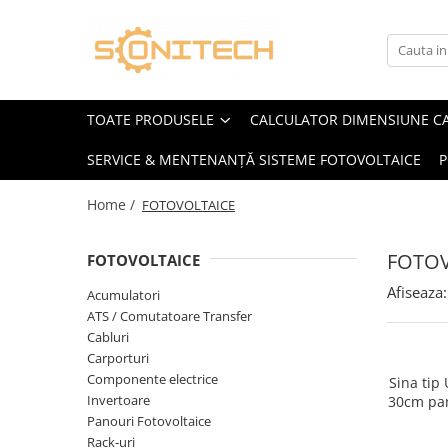
Toate Produsele
FOTOVOLTAICE
TOATE PRODUSELE
CALCULATOR DIMENSIUNE C
Acumulatori
SERVICE & MENTENANȚĂ SISTEME FOTOVOLTAICE
P
ATS / Comutatoare Transfer
Cabluri
Home /
FOTOVOLTAICE
Componente electrice
FOTOV
Invertoare
FOTOVOLTAICE
Panouri Fotovoltaice
Afiseaza:
Acumulatori
ATS / Comutatoare Transfer
Rack-uri
Cabluri
Sisteme de montaj
Carporturi
Componente electrice
Sisteme de prindere
Sina tip
Invertoare
30cm pan
Sisteme Fotovoltaice Complete cu
Panouri Fotovoltaice
Montaj
Rack-uri