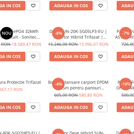
A IN COS
ADAUGA IN COS
ADAU
tor LiFePO4 32kWh
Deye SUN-20K-SG05LP3-EU |
Panou Fo
NOU
-8%
-7%
t Gratuit - Sonitech
Invertor Hibrid Trifazat |
ASTRO N
51.2V, 10000 Cicluri,
20kW | 48V LV | 350A | IP65
| 590
0 RON
18.589,47 RON
15.246,00 RON
13.996,07 RON
726,0
ranție 10 Ani
Bi
A IN COS
ADAUGA IN COS
ADAU
ra Protectie Trifazat
Banda etansare carport EPDM
Panou F
-4%
-10%
L=25m pentru panouri
DHN-54X
267,17 RON
fotovoltaice
TOPCon |
605,00 RON
580,80 RON
500,0
A IN COS
ADAUGA IN COS
ADAU
N-80K-SG02HP3-EU |
Invertor Deye Hibrid SUN-
Deye SU