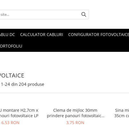
ABLU DC
CALCULATOR CABLURI
CONFIGURATOR FOTOVOLTAIC
ORTOFOLIU
OLTAICE
1-
24
din
204
produse
 U montare H2,7cm x
Clema de mijloc 30mm
Sina mi
ouri fotovoltaice LP
prindere panouri fotovoltaice
35cm cu
LP
cauci
6,53 RON
3,75 RON