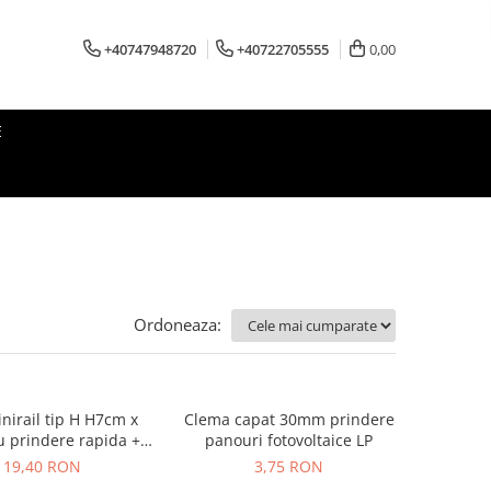
+40747948720
+40722705555
0,00
E
Ordoneaza:
nirail tip H H7cm x
Clema capat 30mm prindere
 prindere rapida +
panouri fotovoltaice LP
uc +4 suruburi LP
19,40 RON
3,75 RON