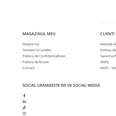
Butoane
Cadre de montaj aparent
Detectoare de mișcare
Doze
MAGAZINUL MEU
CLIENTI
Obturatoare
Despre noi
Metode de
Prelungitoare, Stechere, Accesorii
Termeni si Conditii
Politica d
Prize
Politica de Confidentialitate
Garantia 
Politica de livrare
ANPC
Prize de difuzor
Contact
ANPC - SA
Prize internet
Prize multimedia
SOCIAL
URMARESTE-NE IN SOCIAL MEDIA
Prize TV
Prize și fișe industriale
Rame
Sonerii