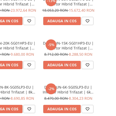
-13%
or Hibrid Trifazat |
Invertor Hibrid Trifazat |
HV | 4xMPPT | 200A
30kW | HV | 3xMPPT | 98,5%
00 RON
23.972,64 RON
18.053,20 RON
15.672,40 RON
Passthrough
| IP65
GA IN COS
ADAUGA IN COS
N-20K-SG01HP3-EU |
Deye SUN-15K-SG01HP3-EU |
-5%
or Hibrid Trifazat |
Invertor Hibrid Trifazat |
HV | 2xMPPT | IP65
15kW | HV | 2xMPPT | IP65
00 RON
9.680,00 RON
8.712,00 RON
8.288,50 RON
GA IN COS
ADAUGA IN COS
N-8K-SG05LP3-EU |
Deye SUN-6K-SG05LP3-EU |
-2%
Hibrid Trifazat | 8kW
Invertor Hibrid Trifazat | 6kW
LV | 2xMPPT | IP65
| 48V LV | 2xMPPT | IP65
00 RON
8.690,85 RON
8.470,00 RON
8.304,23 RON
GA IN COS
ADAUGA IN COS