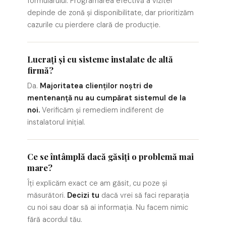
formularului. Programarea efectivă a vizitei
depinde de zonă și disponibilitate, dar prioritizăm
cazurile cu pierdere clară de producție.
Lucrați și cu sisteme instalate de altă
firmă?
Da.
Majoritatea clienților noștri de
mentenanță nu au cumpărat sistemul de la
noi.
Verificăm și remediem indiferent de
instalatorul inițial.
Ce se întâmplă dacă găsiți o problemă mai
mare?
Îți explicăm exact ce am găsit, cu poze și
măsurători.
Decizi tu
dacă vrei să faci reparația
cu noi sau doar să ai informația. Nu facem nimic
fără acordul tău.