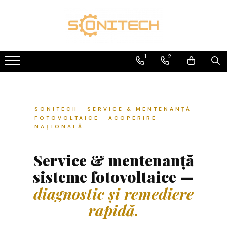
Toate Produsele
FOTOVOLTAICE
1
2
Acumulatori
ATS / Comutatoare Transfer
Cabluri
SONITECH · SERVICE & MENTENANȚĂ
FOTOVOLTAICE · ACOPERIRE
Componente electrice
NAȚIONALĂ
Invertoare
Service & mentenanță
Panouri Fotovoltaice
sisteme fotovoltaice —
Rack-uri
diagnostic și remediere
Sisteme de montaj
rapidă.
Sisteme de prindere