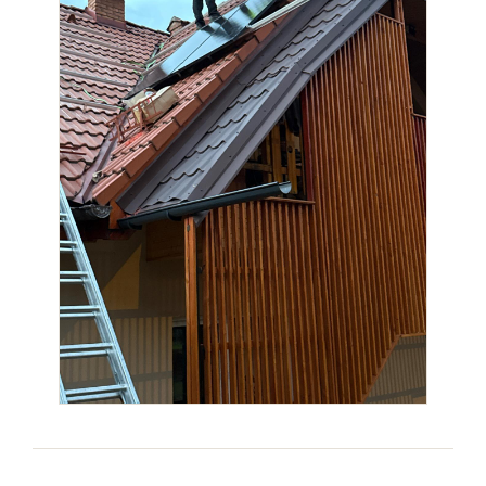
Coftere metalice și accesorii
Doze
Coliere de plastic
Iluminat
Altele
Iluminat de Siguranță
Lumini exterioare
Lămpi și componente
Senzori
Paratrasnet și Protecție la Trăsnet
Catarge
Montaj Lateral Catarg
Montaj pe acoperis