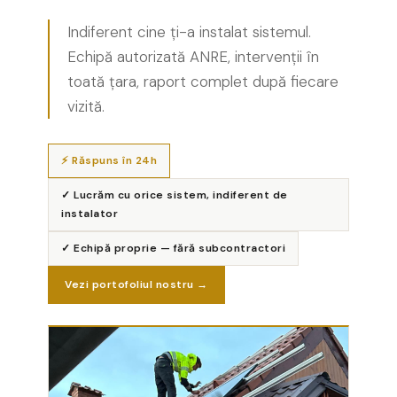
Sisteme Fotovoltaice Complete
cu Montaj
Indiferent cine ți-a instalat sistemul.
Echipă autorizată ANRE, intervenții în
Busbar Șine Conexiuni
toată țara, raport complet după fiecare
Cabluri și accesorii
vizită.
Accesorii
Cabluri
⚡ Răspuns în 24h
Jgheab metalic
✓ Lucrăm cu orice sistem, indiferent de
Papuci CU și AL
instalator
Pat de cablu PVC
✓ Echipă proprie — fără subcontractori
Pini, riglete, cleme
Vezi portofoliul nostru →
Presetupe
Țeavă PVC și copex
Cofrete, dulapuri și doze
Cofrete de plastic și accesorii