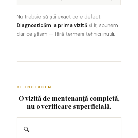
Prize de difuzor
Nu trebuie să știi exact ce e defect.
Prize internet
Diagnosticăm la prima vizită
și îți spunem
Prize multimedia
clar ce găsim — fără termeni tehnici inutili.
Prize TV
Prize și fișe industriale
Rame
Sonerii
Suporturi de fixare
CE INCLUDEM
Termostate
O vizită de mentenanță completă,
Variator de tensiune
nu o verificare superficială.
Întrerupătoare
Protecția circuitelor, protecții
🔍
diferențiale și descărcătoare