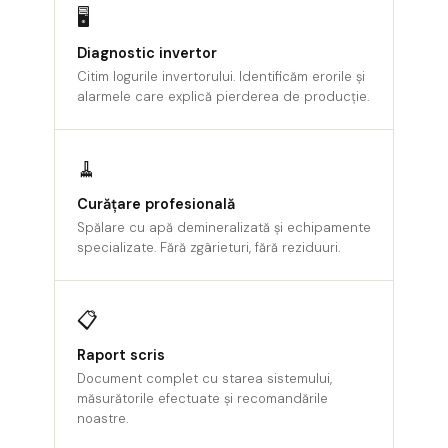
Magneto-Termice
🖥
Blocuri Auxiliare si accesorii pt GV2
Diagnostic invertor
Relee, butoane, lămpi, teleruptoare
Citim logurile invertorului. Identificăm erorile și
alarmele care explică pierderea de producție.
Butoane și indicatori luminoși
Buzzere
🧹
Comutatoare cu came
Curățare profesională
Contacte
Spălare cu apă demineralizată și echipamente
Relee
specializate. Fără zgârieturi, fără reziduuri.
Relee de Masura si Control
Relee de Temporizare
📋
Relee Inteligente
Raport scris
Senzori, limitatori, comutatori cu fir
Document complet cu starea sistemului,
Limitatori
măsurătorile efectuate și recomandările
noastre.
Sisteme de Climatizare A/C