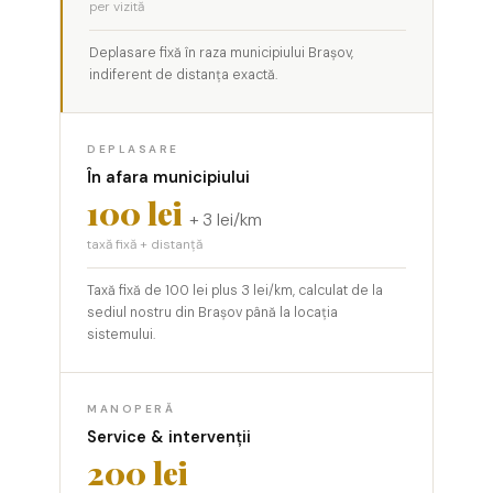
per vizită
Deplasare fixă în raza municipiului Brașov,
indiferent de distanța exactă.
DEPLASARE
În afara municipiului
100 lei
+ 3 lei/km
taxă fixă + distanță
Taxă fixă de 100 lei plus 3 lei/km, calculat de la
sediul nostru din Brașov până la locația
sistemului.
MANOPERĂ
Service & intervenții
200 lei