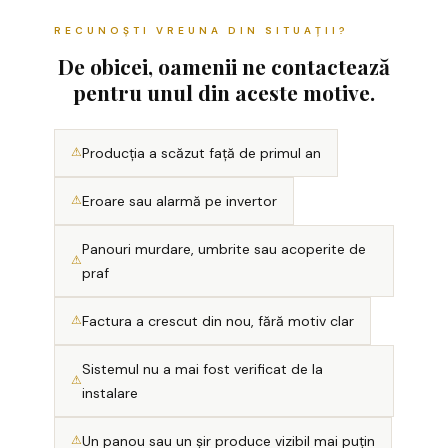
Paratrăsnete ESE — PDA Integrat
RECUNOȘTI VREUNA DIN SITUAȚII?
Electric
De obicei, oamenii ne contactează
Piese de adaptare
pentru unul din aceste motive.
Prize, întrerupătoare, detectoare de
mișcare și accesorii
Producția a scăzut față de primul an
Altele
Butoane
Eroare sau alarmă pe invertor
Cadre de montaj aparent
Panouri murdare, umbrite sau acoperite de
Detectoare de mișcare
praf
Doze
Factura a crescut din nou, fără motiv clar
Obturatoare
Sistemul nu a mai fost verificat de la
Prelungitoare, Stechere,
instalare
Accesorii
Prize
Un panou sau un șir produce vizibil mai puțin