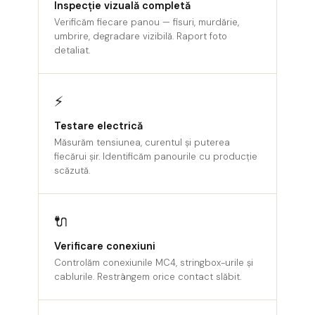
Inspecție vizuală completă
Contactoare
Verificăm fiecare panou — fisuri, murdărie,
Contactoare modulare
umbrire, degradare vizibilă. Raport foto
detaliat.
Descărcătoare
Protecții diferențiale
⚡
Separatoare
Testare electrică
Siguranțe fuzibile
Măsurăm tensiunea, curentul și puterea
Întrerupătoare automate și
fiecărui șir. Identificăm panourile cu producție
scăzută.
accesorii
Protecția și comanda motoarelor
Contactoare
🔌
Contactoare de Comanda
Verificare conexiuni
Controlăm conexiunile MC4, stringbox-urile și
Contactoare Modulare cu comanda
cablurile. Restrângem orice contact slăbit.
manuala - Teleruptoare
Întrerupătoare Automate