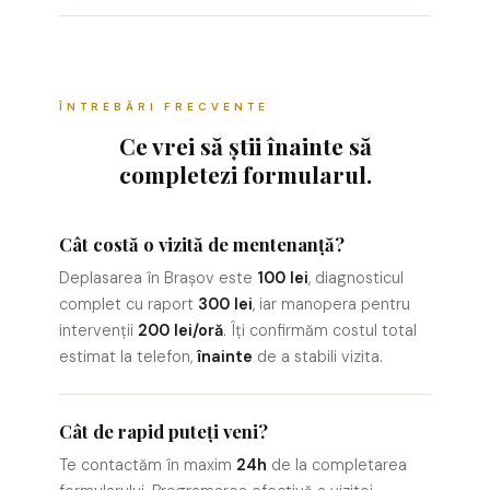
ÎNTREBĂRI FRECVENTE
Ce vrei să știi înainte să
completezi formularul.
Cât costă o vizită de mentenanță?
Deplasarea în Brașov este
100 lei
, diagnosticul
complet cu raport
300 lei
, iar manopera pentru
intervenții
200 lei/oră
. Îți confirmăm costul total
estimat la telefon,
înainte
de a stabili vizita.
Cât de rapid puteți veni?
Te contactăm în maxim
24h
de la completarea