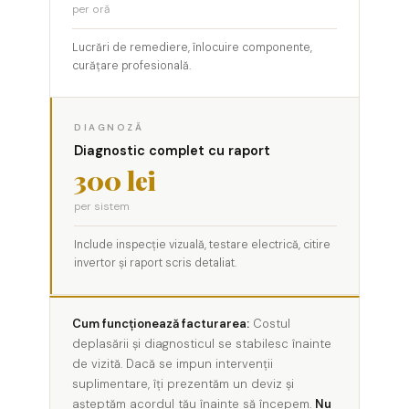
per oră
Lucrări de remediere, înlocuire componente,
curățare profesională.
DIAGNOZĂ
Diagnostic complet cu raport
300 lei
per sistem
Include inspecție vizuală, testare electrică, citire
invertor și raport scris detaliat.
Cum funcționează facturarea:
Costul
deplasării și diagnosticul se stabilesc înainte
de vizită. Dacă se impun intervenții
suplimentare, îți prezentăm un deviz și
așteptăm acordul tău înainte să începem.
Nu