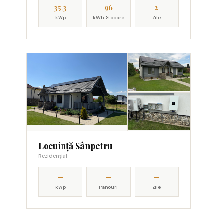
35,3
96
2
kWp
kWh Stocare
Zile
Locuință Sânpetru
Rezidențial
—
—
—
kWp
Panouri
Zile