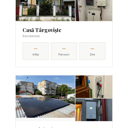
Casă Târgoviște
Rezidențial
—
—
—
kWp
Panouri
Zile