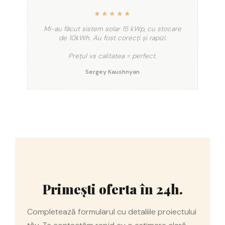
★★★★★
Mi-au făcut sistem solar 15 kWp, cu stocare
de 10kWh. Au fost corecți și rapizi.
Prețul vs calitatea = perfect.
Sergey Kaushnyan
Primești oferta în 24h.
Completează formularul cu detaliile proiectului