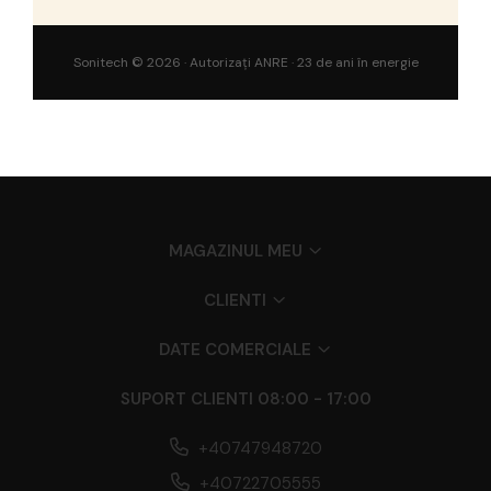
Sonitech © 2026 · Autorizați ANRE · 23 de ani în energie
MAGAZINUL MEU
CLIENTI
DATE COMERCIALE
SUPORT CLIENTI
08:00 - 17:00
+40747948720
+40722705555