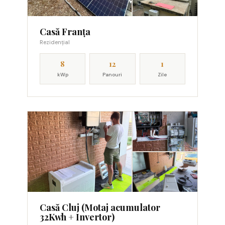
Casă Franța
Rezidențial
8
12
1
kWp
Panouri
Zile
Casă Cluj (Motaj acumulator
32Kwh + Invertor)