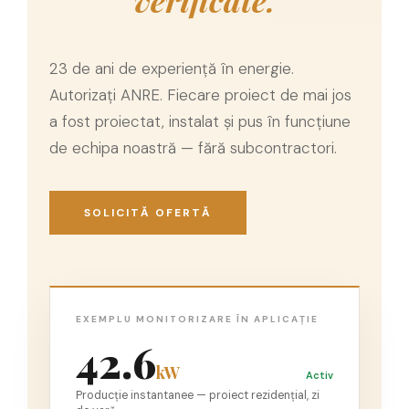
verificate.
Prize multimedia
Prize TV
23 de ani de experiență în energie.
Prize și fișe industriale
Autorizați ANRE. Fiecare proiect de mai jos
Rame
a fost proiectat, instalat și pus în funcțiune
Sonerii
de echipa noastră — fără subcontractori.
Suporturi de fixare
Termostate
SOLICITĂ OFERTĂ
Variator de tensiune
Întrerupătoare
EXEMPLU MONITORIZARE ÎN APLICAȚIE
42.6
kW
Activ
Producție instantanee — proiect rezidențial, zi