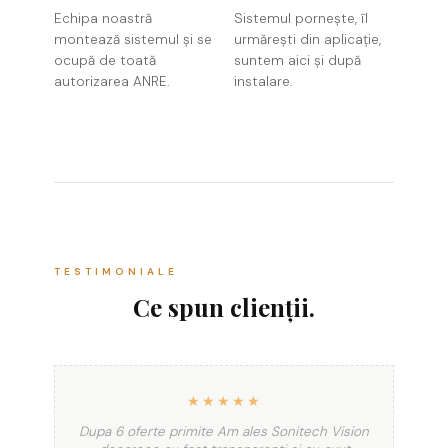
Echipa noastră
Sistemul pornește, îl
montează sistemul și se
urmărești din aplicație,
ocupă de toată
suntem aici și după
autorizarea ANRE.
instalare.
TESTIMONIALE
Ce spun clienții.
★★★★★
Dupa 6 oferte primite Am ales Sonitech Vision