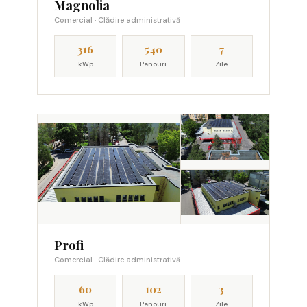
Magnolia
Comercial · Clădire administrativă
316
540
7
kWp
Panouri
Zile
Profi
Comercial · Clădire administrativă
60
102
3
kWp
Panouri
Zile