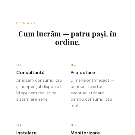
PROCES
Cum lucrăm — patru pași, în
ordine.
01
02
Consultanță
Proiectare
Analizăm consumul tău
Dimensionăm exact —
și acoperișul disponibil.
panouri, invertor,
Îți spunem realist ce
eventual stocare —
sistem are sens.
pentru consumul tău
real.
03
04
Instalare
Monitorizare