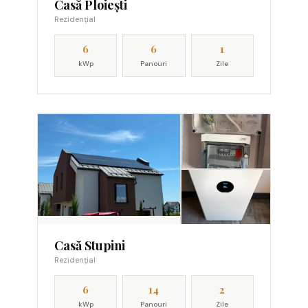
Casă Ploiești
Rezidențial
6
6
1
kWp
Panouri
Zile
Casă Stupini
Rezidențial
6
14
2
kWp
Panouri
Zile