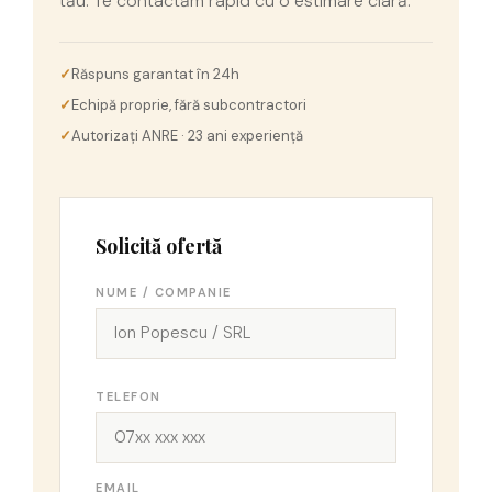
tău. Te contactăm rapid cu o estimare clară.
Răspuns garantat în 24h
Echipă proprie, fără subcontractori
Autorizați ANRE · 23 ani experiență
Solicită ofertă
NUME / COMPANIE
TELEFON
EMAIL