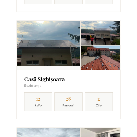
Casă Sighișoara
Rezidențial
12
28
2
kWp
Panouri
Zile