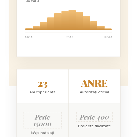
de vară
06:00
12:00
18:00
23
ANRE
Ani experiență
Autorizați oficial
Peste
Peste 400
15000
Proiecte finalizate
kWp instalați