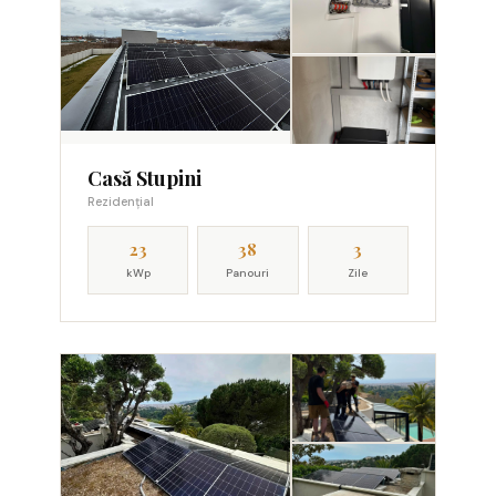
Casă Stupini
Rezidențial
23
38
3
kWp
Panouri
Zile