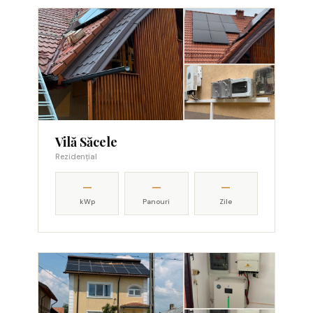
Vilă Săcele
Rezidențial
—
—
—
kWp
Panouri
Zile