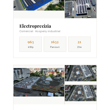
Electroprecizia
Comercial · Acoperiș industrial
963
1632
21
kWp
Panouri
Zile