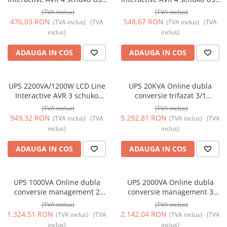
Management TED Electric
Management TED Electric
(TVA inclus)
(TVA inclus)
TED004635
TED004642
476,03 RON
548,67 RON
(TVA inclus)
(TVA
(TVA inclus)
(TVA
inclus)
inclus)
ADAUGA IN COS
ADAUGA IN COS
UPS 2200VA/1200W LCD Line
UPS 20KVA Online dubla
Interactive AVR 3 schuko
conversie trifazat 3/1
4x7Ah USB Management TED
management intrare/iesire
(TVA inclus)
(TVA inclus)
Electric TED004666
regleta (FARA ACUMULATORI -
949,32 RON
9.292,81 RON
(TVA inclus)
(TVA
(TVA inclus)
(TVA
NECESITA CABINET
inclus)
inclus)
TED004307) TED Electric
TED004291
ADAUGA IN COS
ADAUGA IN COS
UPS 1000VA Online dubla
UPS 2000VA Online dubla
conversie management 2
conversie management 3
schuko TED Electric
schuko TED Electric
(TVA inclus)
(TVA inclus)
TED003973
TED003980
1.324,51 RON
2.142,04 RON
(TVA inclus)
(TVA
(TVA inclus)
(TVA
inclus)
inclus)