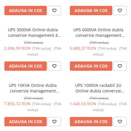
ADAUGA IN COS
ADAUGA IN COS
UPS 3000VA Online dubla
UPS 6000VA Online dubla
conversie management 4
conversie management
schuko TED Electric
intrare/iesire regleta TED
(TVA inclus)
(TVA inclus)
TED003997
Electric TED004000
2.696,59 RON
5.680,37 RON
(TVA inclus)
(TVA
(TVA inclus)
(TVA
inclus)
inclus)
ADAUGA IN COS
ADAUGA IN COS
UPS 10KVA Online dubla
UPS 1000VA rackabil 2U
conversie management
Online dubla conversie
intrare/iesire regleta TED
management 1 schuko + 2 IEC
(TVA inclus)
(TVA inclus)
Electric TED004017
TED Electric TED004048
7.856,72 RON
1.640,53 RON
(TVA inclus)
(TVA
(TVA inclus)
(TVA
inclus)
inclus)
ADAUGA IN COS
ADAUGA IN COS