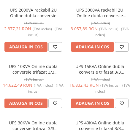
UPS 2000VA rackabil 2U
UPS 3000VA rackabil 2U
Online dubla conversie
Online dubla conversie
management 1 schuko + 4 IEC
management 1 schuko + 4 IEC
(TVA inclus)
(TVA inclus)
TED Electric TED004055
TED Electric TED004062
2.377,21 RON
3.057,89 RON
(TVA inclus)
(TVA
(TVA inclus)
(TVA
inclus)
inclus)
ADAUGA IN COS
ADAUGA IN COS
UPS 10KVA Online dubla
UPS 15KVA Online dubla
conversie trifazat 3/3
conversie trifazat 3/3
management intrare/iesire
management intrare/iesire
(TVA inclus)
(TVA inclus)
regleta (FARA ACUMULATORI)
regleta (FARA ACUMULATORI)
14.622,49 RON
16.832,43 RON
(TVA inclus)
(TVA
(TVA inclus)
(TVA
TED Electric TED004024
TED Electric TED004246
inclus)
inclus)
ADAUGA IN COS
ADAUGA IN COS
UPS 30KVA Online dubla
UPS 40KVA Online dubla
conversie trifazat 3/3
conversie trifazat 3/3