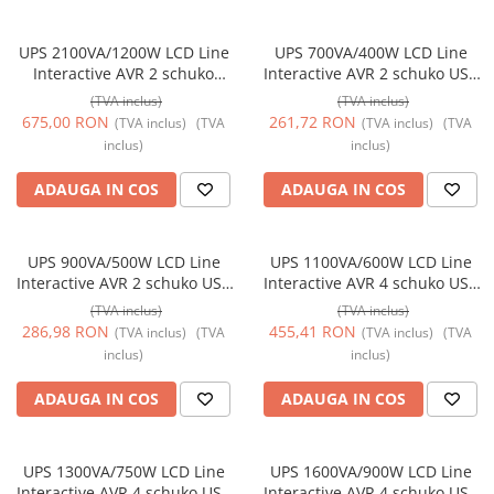
Prize și fișe industriale
UPS 2100VA/1200W LCD Line
UPS 700VA/400W LCD Line
Rame
Interactive AVR 2 schuko
Interactive AVR 2 schuko USB
Sonerii
2x9Ah USB Management TED
Management TED Electric
(TVA inclus)
(TVA inclus)
Electric TED004659
TED003959
675,00 RON
261,72 RON
(TVA inclus)
(TVA
(TVA inclus)
(TVA
Suporturi de fixare
inclus)
inclus)
Termostate
ADAUGA IN COS
ADAUGA IN COS
Variator de tensiune
Întrerupătoare
UPS 900VA/500W LCD Line
UPS 1100VA/600W LCD Line
Interactive AVR 2 schuko USB
Interactive AVR 4 schuko USB
Management TED Electric
Management TED Electric
(TVA inclus)
(TVA inclus)
TED003942
TED004628
286,98 RON
455,41 RON
(TVA inclus)
(TVA
(TVA inclus)
(TVA
inclus)
inclus)
ADAUGA IN COS
ADAUGA IN COS
UPS 1300VA/750W LCD Line
UPS 1600VA/900W LCD Line
Interactive AVR 4 schuko USB
Interactive AVR 4 schuko USB