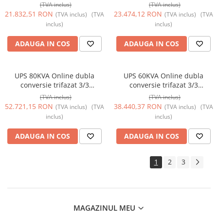
management intrare/iesire
management intrare/iesire
(TVA inclus)
(TVA inclus)
regleta (FARA ACUMULATORI)
regleta (FARA ACUMULATORI)
21.832,51 RON
23.474,12 RON
(TVA inclus)
(TVA
(TVA inclus)
(TVA
TED Electric TED004260
TED Electric TED004277
inclus)
inclus)
ADAUGA IN COS
ADAUGA IN COS
UPS 80KVA Online dubla
UPS 60KVA Online dubla
conversie trifazat 3/3
conversie trifazat 3/3
management intrare/iesire
management intrare/iesire
(TVA inclus)
(TVA inclus)
regleta (FARA ACUMULATORI)
regleta (FARA ACUMULATORI)
52.721,15 RON
38.440,37 RON
(TVA inclus)
(TVA
(TVA inclus)
(TVA
TED Electric TED004710
TED Electric TED004703
inclus)
inclus)
ADAUGA IN COS
ADAUGA IN COS
1
2
3
MAGAZINUL MEU