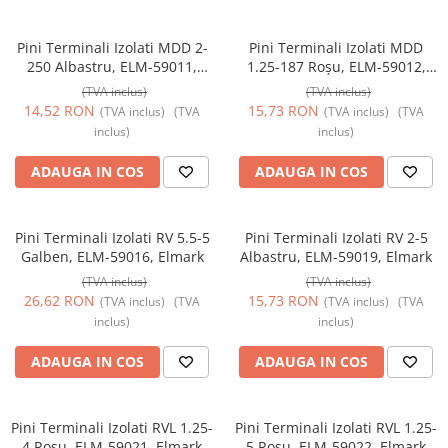
Prize și fișe industriale
Pini Terminali Izolati MDD 2-
Pini Terminali Izolati MDD
Rame
250 Albastru, ELM-59011,
1.25-187 Roșu, ELM-59012,
Sonerii
Elmark
Elmark
(TVA inclus)
(TVA inclus)
14,52 RON
15,73 RON
(TVA inclus)
(TVA
(TVA inclus)
(TVA
Suporturi de fixare
inclus)
inclus)
Termostate
ADAUGA IN COS
ADAUGA IN COS
Variator de tensiune
Întrerupătoare
Pini Terminali Izolati RV 5.5-5
Pini Terminali Izolati RV 2-5
Galben, ELM-59016, Elmark
Albastru, ELM-59019, Elmark
(TVA inclus)
(TVA inclus)
26,62 RON
15,73 RON
(TVA inclus)
(TVA
(TVA inclus)
(TVA
inclus)
inclus)
ADAUGA IN COS
ADAUGA IN COS
Pini Terminali Izolati RVL 1.25-
Pini Terminali Izolati RVL 1.25-
4 Roșu, ELM-59021, Elmark
5 Roșu, ELM-59022, Elmark