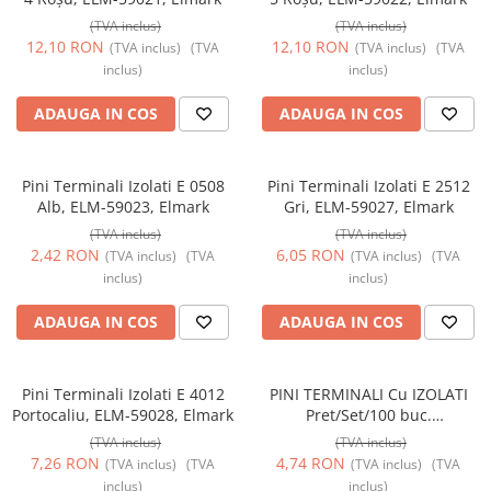
(TVA inclus)
(TVA inclus)
12,10 RON
12,10 RON
(TVA inclus)
(TVA
(TVA inclus)
(TVA
inclus)
inclus)
ADAUGA IN COS
ADAUGA IN COS
Pini Terminali Izolati E 0508
Pini Terminali Izolati E 2512
Alb, ELM-59023, Elmark
Gri, ELM-59027, Elmark
(TVA inclus)
(TVA inclus)
2,42 RON
6,05 RON
(TVA inclus)
(TVA
(TVA inclus)
(TVA
inclus)
inclus)
ADAUGA IN COS
ADAUGA IN COS
Pini Terminali Izolati E 4012
PINI TERMINALI Cu IZOLATI
Portocaliu, ELM-59028, Elmark
Pret/Set/100 buc.
1,00mmp/8mm
(TVA inclus)
(TVA inclus)
7,26 RON
4,74 RON
(TVA inclus)
(TVA
(TVA inclus)
(TVA
inclus)
inclus)