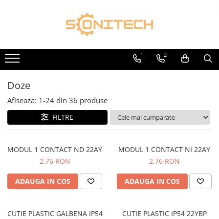
Toate Produsele
FOTOVOLTAICE
1
2
Acumulatori
ATS / Comutatoare Transfer
Doze
Cabluri
Afiseaza:
1-
24
din
36
produse
Componente electrice
FILTRE
Invertoare
Panouri Fotovoltaice
MODUL 1 CONTACT ND 22AY
MODUL 1 CONTACT NI 22AY
Rack-uri
2,76 RON
2,76 RON
Sisteme de montaj
ADAUGA IN COS
ADAUGA IN COS
Sisteme de prindere
Sisteme Fotovoltaice Complete cu
Montaj
CUTIE PLASTIC GALBENA IP54
CUTIE PLASTIC IP54 22YBP