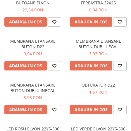
BUTOANE ELVON
FEREASTRA 22X25
Iluminat
29,34 RON
0,94 RON
Altele
Iluminat de Siguranță
ADAUGA IN COS
ADAUGA IN COS
Lumini exterioare
Lămpi și componente
MEMBRANA ETANSARE
MEMBRANA ETANSARE
BUTON D22
BUTON DUBLU EGAL
Senzori
0,94 RON
3,93 RON
Paratrasnet și Protecție la Trăsnet
Catarge
ADAUGA IN COS
ADAUGA IN COS
Montaj Lateral Catarg
Montaj pe acoperis
MEMBRANA ETANSARE
OBTURATOR D22
BUTON DUBLU INEGAL
Paratrăsnete ESE — PDA Integrat
1,57 RON
Electric
3,93 RON
Piese de adaptare
ADAUGA IN COS
ADAUGA IN COS
Prize, întrerupătoare, detectoare
de mișcare și accesorii
Altele
LED ROSU ELVON 22Y5-S06
LED VERDE ELVON 22Y5-S06