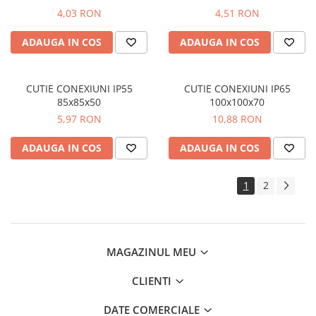
Suporturi de fixare
4,03 RON
4,51 RON
Termostate
ADAUGA IN COS
ADAUGA IN COS
Variator de tensiune
Întrerupătoare
CUTIE CONEXIUNI IP55
CUTIE CONEXIUNI IP65
Protecția circuitelor, protecții
85x85x50
100x100x70
diferențiale și descărcătoare
5,97 RON
10,88 RON
Contactoare
ADAUGA IN COS
ADAUGA IN COS
Contactoare modulare
Descărcătoare
1
2
Protecții diferențiale
Separatoare
Siguranțe fuzibile
MAGAZINUL MEU
Întrerupătoare automate și
accesorii
CLIENTI
Protecția și comanda motoarelor
DATE COMERCIALE
Contactoare