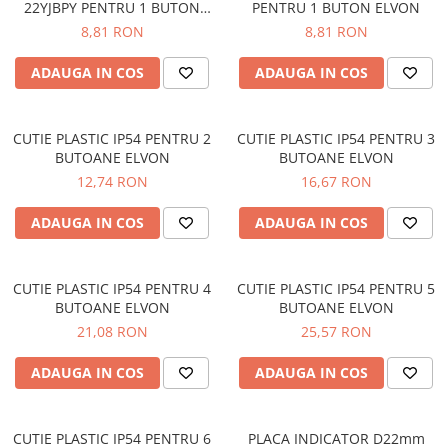
22YJBPY PENTRU 1 BUTON
PENTRU 1 BUTON ELVON
Busbar Șine Conexiuni
ELVON
8,81 RON
8,81 RON
Cabluri și accesorii
Accesorii
ADAUGA IN COS
ADAUGA IN COS
Cabluri
Jgheab metalic
CUTIE PLASTIC IP54 PENTRU 2
CUTIE PLASTIC IP54 PENTRU 3
BUTOANE ELVON
BUTOANE ELVON
Papuci CU și AL
12,74 RON
16,67 RON
Pat de cablu PVC
Pini, riglete, cleme
ADAUGA IN COS
ADAUGA IN COS
Presetupe
Țeavă PVC și copex
CUTIE PLASTIC IP54 PENTRU 4
CUTIE PLASTIC IP54 PENTRU 5
BUTOANE ELVON
BUTOANE ELVON
Cofrete, dulapuri și doze
21,08 RON
25,57 RON
Cofrete de plastic și accesorii
Coftere metalice și accesorii
ADAUGA IN COS
ADAUGA IN COS
Doze
Coliere de plastic
CUTIE PLASTIC IP54 PENTRU 6
PLACA INDICATOR D22mm