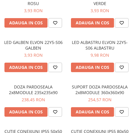
ROSU
VERDE
Butoane
3,93 RON
3,93 RON
Cadre de montaj aparent
ADAUGA IN COS
ADAUGA IN COS
Detectoare de mișcare
Doze
LED GALBEN ELVON 22Y5-S06
LED ALBASTRU ELVON 22Y5-
Obturatoare
GALBEN
S06 ALBASTRU
Prelungitoare, Stechere, Accesorii
3,93 RON
9,98 RON
Prize
ADAUGA IN COS
ADAUGA IN COS
Prize de difuzor
Prize internet
DOZA PARDOSEALA
SUPORT DOZA PARDOSEALA
Prize multimedia
2x8MODULE 235x235x90
2x8MODULE 360x360x90
Prize TV
238,45 RON
254,57 RON
Prize și fișe industriale
ADAUGA IN COS
ADAUGA IN COS
Rame
Sonerii
CUTIE CONEXIUNI IP55 50x50
CUTIE CONEXIUNI IP55 80x50