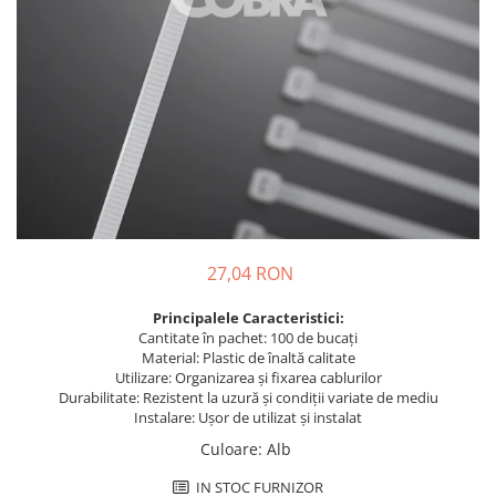
Busbar Șine Conexiuni
Cabluri și accesorii
Accesorii
Cabluri
Jgheab metalic
Papuci CU și AL
Pat de cablu PVC
Pini, riglete, cleme
27,04 RON
Presetupe
Țeavă PVC și copex
Principalele Caracteristici:
Cantitate în pachet: 100 de bucați
Cofrete, dulapuri și doze
Material: Plastic de înaltă calitate
Cofrete de plastic și accesorii
Utilizare: Organizarea și fixarea cablurilor
Durabilitate: Rezistent la uzură și condiții variate de mediu
Coftere metalice și accesorii
Instalare: Ușor de utilizat și instalat
Doze
Culoare
:
Alb
Coliere de plastic
IN STOC FURNIZOR