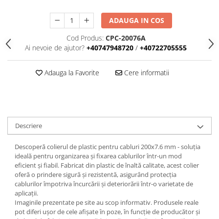
Iluminat
Altele
ADAUGA IN COS
Iluminat de Siguranță
Cod Produs:
CPC-20076A
Ai nevoie de ajutor?
+40747948720
/
+40722705555
Lumini exterioare
Lămpi și componente
Adauga la Favorite
Cere informatii
Senzori
Paratrasnet și Protecție la Trăsnet
Catarge
Montaj Lateral Catarg
Descriere
Montaj pe acoperis
Descoperă colierul de plastic pentru cabluri 200x7.6 mm - soluția
Paratrăsnete ESE — PDA Integrat
ideală pentru organizarea și fixarea cablurilor într-un mod
Electric
eficient și fiabil. Fabricat din plastic de înaltă calitate, acest colier
oferă o prindere sigură și rezistentă, asigurând protecția
Piese de adaptare
cablurilor împotriva încurcării și deteriorării într-o varietate de
Prize, întrerupătoare, detectoare
aplicații.
de mișcare și accesorii
Imaginile prezentate pe site au scop informativ. Produsele reale
pot diferi ușor de cele afișate în poze, în funcție de producător și
Altele