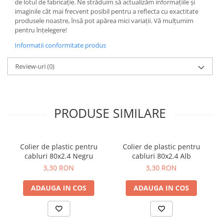
de lotul de fabricație. Ne străduim să actualizăm informațiile și
Butoane
imaginile cât mai frecvent posibil pentru a reflecta cu exactitate
produsele noastre, însă pot apărea mici variații. Vă mulțumim
Cadre de montaj aparent
pentru înțelegere!
Detectoare de mișcare
Informatii conformitate produs
Doze
Review-uri
(0)
Obturatoare
Prelungitoare, Stechere, Accesorii
Prize
PRODUSE SIMILARE
Prize de difuzor
Prize internet
Colier de plastic pentru
Colier de plastic pentru
Prize multimedia
cabluri 80x2.4 Negru
cabluri 80x2.4 Alb
Prize TV
3,30 RON
3,30 RON
Prize și fișe industriale
ADAUGA IN COS
ADAUGA IN COS
Rame
Sonerii