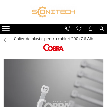
Toate Produsele
FOTOVOLTAICE
1
2
Acumulatori
Colier de plastic pentru cabluri 200x7.6 Alb
ATS / Comutatoare Transfer
Cabluri
Componente electrice
Invertoare
Panouri Fotovoltaice
Rack-uri
Sisteme de montaj
Sisteme de prindere
Sisteme Fotovoltaice Complete cu
Montaj