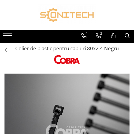
Toate Produsele
FOTOVOLTAICE
1
2
Acumulatori
Colier de plastic pentru cabluri 80x2.4 Negru
ATS / Comutatoare Transfer
Cabluri
Componente electrice
Invertoare
Panouri Fotovoltaice
Rack-uri
Sisteme de montaj
Sisteme de prindere
Sisteme Fotovoltaice Complete cu
Montaj