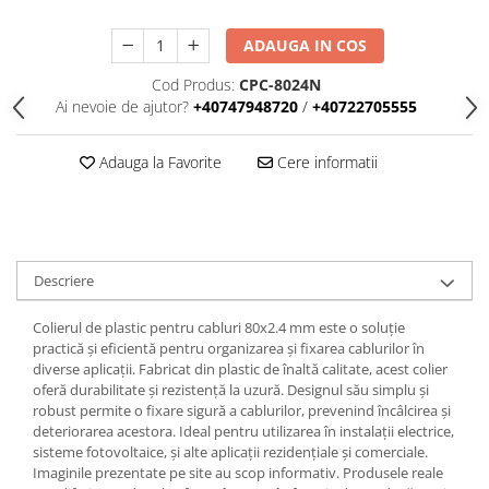
Iluminat
Altele
ADAUGA IN COS
Iluminat de Siguranță
Cod Produs:
CPC-8024N
Ai nevoie de ajutor?
+40747948720
/
+40722705555
Lumini exterioare
Lămpi și componente
Adauga la Favorite
Cere informatii
Senzori
Paratrasnet și Protecție la Trăsnet
Catarge
Montaj Lateral Catarg
Descriere
Montaj pe acoperis
Colierul de plastic pentru cabluri 80x2.4 mm este o soluție
Paratrăsnete ESE — PDA Integrat
practică și eficientă pentru organizarea și fixarea cablurilor în
Electric
diverse aplicații. Fabricat din plastic de înaltă calitate, acest colier
oferă durabilitate și rezistență la uzură. Designul său simplu și
Piese de adaptare
robust permite o fixare sigură a cablurilor, prevenind încâlcirea și
Prize, întrerupătoare, detectoare
deteriorarea acestora. Ideal pentru utilizarea în instalații electrice,
de mișcare și accesorii
sisteme fotovoltaice, și alte aplicații rezidențiale și comerciale.
Imaginile prezentate pe site au scop informativ. Produsele reale
Altele