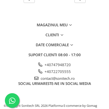
Suporturi de fixare
Termostate
Variator de tensiune
MAGAZINUL MEU
Întrerupătoare
Protecția circuitelor, protecții
CLIENTI
diferențiale și descărcătoare
Contactoare
DATE COMERCIALE
Contactoare modulare
SUPORT CLIENTI
08:00 - 17:00
Descărcătoare
+40747948720
Protecții diferențiale
+40722705555
Separatoare
contact@sonitech.ro
Siguranțe fuzibile
SOCIAL
URMARESTE-NE IN SOCIAL MEDIA
Întrerupătoare automate și
accesorii
Protecția și comanda motoarelor
©Copyright Sonitech SRL 2026
Platforma E-commerce by Gomag
Contactoare