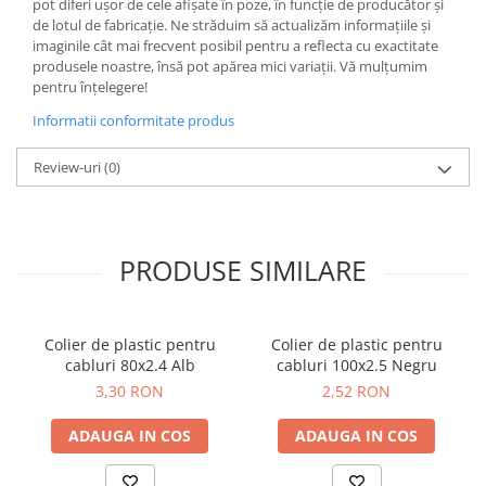
pot diferi ușor de cele afișate în poze, în funcție de producător și
Butoane
de lotul de fabricație. Ne străduim să actualizăm informațiile și
imaginile cât mai frecvent posibil pentru a reflecta cu exactitate
Cadre de montaj aparent
produsele noastre, însă pot apărea mici variații. Vă mulțumim
pentru înțelegere!
Detectoare de mișcare
Informatii conformitate produs
Doze
Obturatoare
Review-uri
(0)
Prelungitoare, Stechere, Accesorii
Prize
Prize de difuzor
PRODUSE SIMILARE
Prize internet
Prize multimedia
Colier de plastic pentru
Colier de plastic pentru
Prize TV
cabluri 80x2.4 Alb
cabluri 100x2.5 Negru
3,30 RON
2,52 RON
Prize și fișe industriale
Rame
ADAUGA IN COS
ADAUGA IN COS
Sonerii