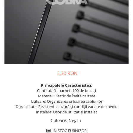
Busbar Șine Conexiuni
Cabluri și accesorii
Accesorii
Cabluri
Jgheab metalic
Papuci CU și AL
Pat de cablu PVC
Pini, riglete, cleme
3,30 RON
Presetupe
Țeavă PVC și copex
Principalele Caracteristici:
Cantitate în pachet: 100 de bucați
Cofrete, dulapuri și doze
Material: Plastic de înaltă calitate
Cofrete de plastic și accesorii
Utilizare: Organizarea și fixarea cablurilor
Durabilitate: Rezistent la uzură și condiții variate de mediu
Coftere metalice și accesorii
Instalare: Ușor de utilizat și instalat
Doze
Culoare
:
Negru
Coliere de plastic
IN STOC FURNIZOR