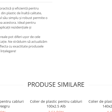
practică și eficientă pentru
 din plastic de înaltă calitate,
nul său simplu și robust permite o
rea acestora. Ideal pentru
aplicații rezidențiale și
eale pot diferi ușor de cele
ricație. Ne străduim să actualizăm
eflecta cu exactitate produsele
înțelegere!
PRODUSE SIMILARE
 pentru cabluri
Colier de plastic pentru cabluri
Colier de plas
 Negru
100x2.5 Alb
140x2