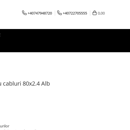
+40747948720
+40722705555
0,00
E
u cabluri 80x2.4 Alb
urilor