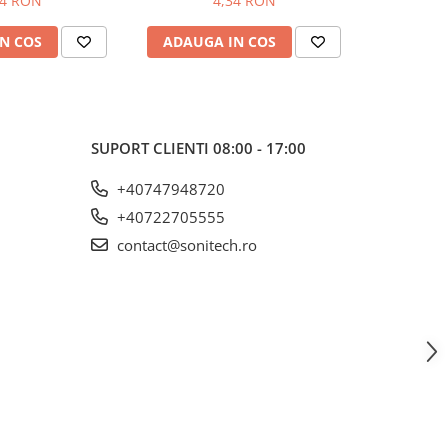
34 RON
4,34 RON
N COS
ADAUGA IN COS
ADAUG
SUPORT CLIENTI
08:00 - 17:00
+40747948720
+40722705555
contact@sonitech.ro