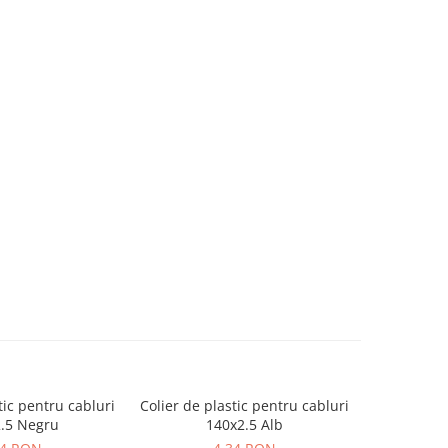
tic pentru cabluri
Colier de plastic pentru cabluri
Colier de p
.5 Negru
140x2.5 Alb
16