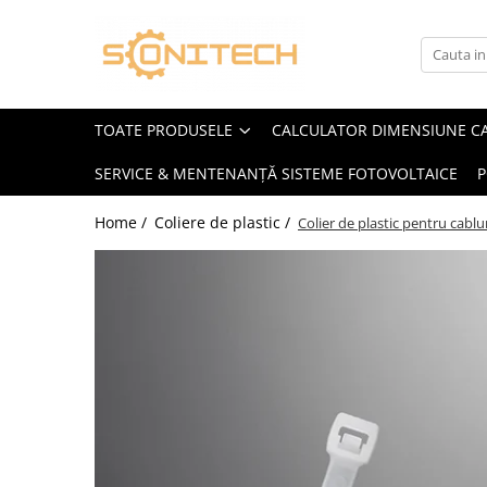
Toate Produsele
FOTOVOLTAICE
TOATE PRODUSELE
CALCULATOR DIMENSIUNE C
Acumulatori
SERVICE & MENTENANȚĂ SISTEME FOTOVOLTAICE
P
ATS / Comutatoare Transfer
Cabluri
Home /
Coliere de plastic /
Colier de plastic pentru cablu
Componente electrice
Invertoare
Panouri Fotovoltaice
Rack-uri
Sisteme de montaj
Sisteme de prindere
Sisteme Fotovoltaice Complete cu
Montaj