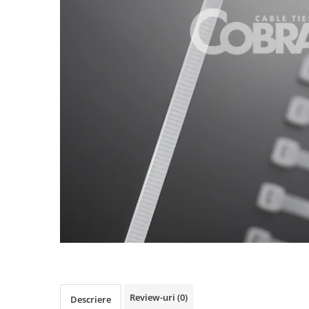
Busbar Șine Conexiuni
Cabluri și accesorii
Accesorii
Cabluri
Jgheab metalic
Papuci CU și AL
Pat de cablu PVC
Pini, riglete, cleme
Presetupe
Țeavă PVC și copex
Cofrete, dulapuri și doze
Cofrete de plastic și accesorii
Coftere metalice și accesorii
Doze
Review-uri
(0)
Coliere de plastic
Descriere