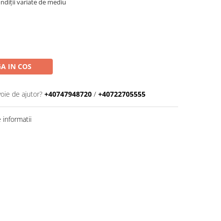
ondiții variate de mediu
A IN COS
voie de ajutor?
+40747948720
/
+40722705555
informatii