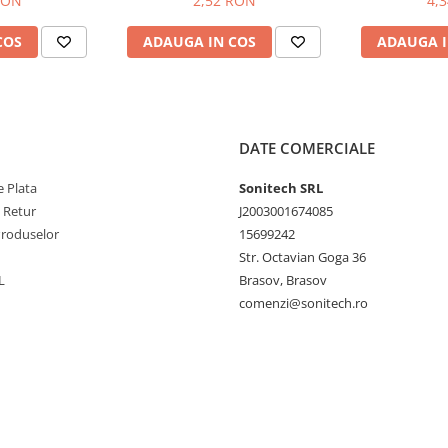
RON
2,52 RON
4,
COS
ADAUGA IN COS
ADAUGA I
DATE COMERCIALE
 Plata
Sonitech SRL
e Retur
J2003001674085
Produselor
15699242
Str. Octavian Goga 36
L
Brasov, Brasov
comenzi@sonitech.ro