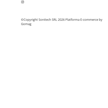
Suporturi de fixare
Termostate
Variator de tensiune
©Copyright Sonitech SRL 2026
Platforma E-commerce by
Gomag
Întrerupătoare
Protecția circuitelor, protecții
diferențiale și descărcătoare
Contactoare
Contactoare modulare
Descărcătoare
Protecții diferențiale
Separatoare
Siguranțe fuzibile
Întrerupătoare automate și
accesorii
Protecția și comanda motoarelor
Contactoare