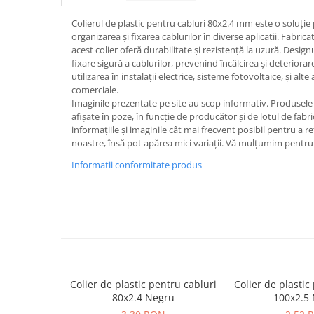
Iluminat
Colierul de plastic pentru cabluri 80x2.4 mm este o soluție 
Altele
organizarea și fixarea cablurilor în diverse aplicații. Fabricat
Iluminat de Siguranță
acest colier oferă durabilitate și rezistență la uzură. Desig
fixare sigură a cablurilor, prevenind încâlcirea și deteriora
Lumini exterioare
utilizarea în instalații electrice, sisteme fotovoltaice, și alte 
comerciale.
Lămpi și componente
Imaginile prezentate pe site au scop informativ. Produsele r
Senzori
afișate în poze, în funcție de producător și de lotul de fab
informațiile și imaginile cât mai frecvent posibil pentru a r
Paratrasnet și Protecție la Trăsnet
noastre, însă pot apărea mici variații. Vă mulțumim pentru 
Catarge
Informatii conformitate produs
Montaj Lateral Catarg
Montaj pe acoperis
Paratrăsnete ESE — PDA Integrat
Electric
Piese de adaptare
Prize, întrerupătoare, detectoare
Colier de plastic pentru cabluri
Colier de plastic
de mișcare și accesorii
80x2.4 Negru
100x2.5
Altele