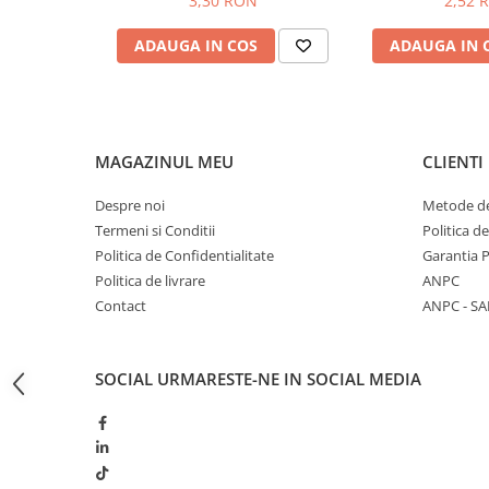
3,30 RON
2,52 
Butoane
ADAUGA IN COS
ADAUGA IN 
Cadre de montaj aparent
Detectoare de mișcare
Doze
Obturatoare
MAGAZINUL MEU
CLIENTI
Prelungitoare, Stechere, Accesorii
Despre noi
Metode de
Prize
Termeni si Conditii
Politica d
Politica de Confidentialitate
Garantia 
Prize de difuzor
Politica de livrare
ANPC
Prize internet
Contact
ANPC - SA
Prize multimedia
Prize TV
SOCIAL
URMARESTE-NE IN SOCIAL MEDIA
Prize și fișe industriale
Rame
Sonerii