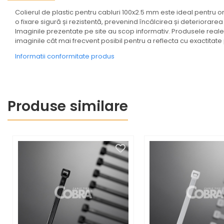
Coftere metalice și
Colierul de plastic pentru cabluri 100x2.5 mm este ideal pentru orga
accesorii
o fixare sigură și rezistentă, prevenind încâlcirea și deteriorarea c
Doze
Imaginile prezentate pe site au scop informativ. Produsele reale p
imaginile cât mai frecvent posibil pentru a reflecta cu exactitat
Coliere de plastic
Informatii conformitate produs
Iluminat
Altele
Iluminat de Siguranță
Produse similare
Lumini exterioare
Lămpi și componente
Senzori
Paratrasnet și Protecție la Trăsnet
Catarge
Montaj Lateral Catarg
Montaj pe acoperis
Paratrăsnete ESE — PDA