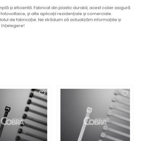
plă și eficientă. Fabricat din plastic durabil, acest colier asigură
 fotovoltaice, și alte aplicații rezidențiale și comerciale.
lotul de fabricație. Ne străduim să actualizăm informațiile și
u înțelegere!