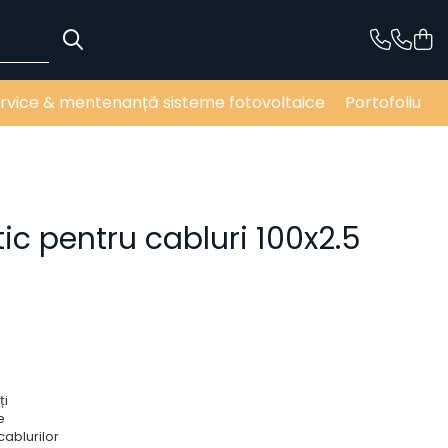
rvice & mentenanță sisteme fotovoltaice
Portofoliu
tic pentru cabluri 100x2.5
ți
e
cablurilor