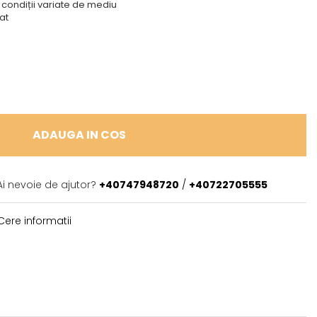
i condiții variate de mediu
lat
ADAUGA IN COS
Ai nevoie de ajutor?
+40747948720
/
+40722705555
ere informatii