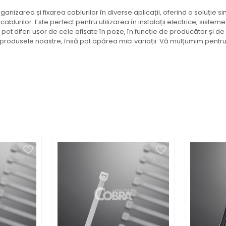
nizarea și fixarea cablurilor în diverse aplicații, oferind o soluție sim
ablurilor. Este perfect pentru utilizarea în instalații electrice, sisteme
ot diferi ușor de cele afișate în poze, în funcție de producător și de 
e produsele noastre, însă pot apărea mici variații. Vă mulțumim pentr