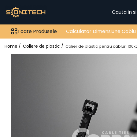
Toate Produsele
Toate Produsele
Calculator Dimensiune Cablu
FOTOVOLTAICE
Acumulatori
Home /
Coliere de plastic /
Colier de plastic pentru cabluri 100
ATS / Comutatoare
Transfer
Cabluri
Componente electrice
Invertoare
Panouri Fotovoltaice
Rack-uri
Sisteme de montaj
Sisteme de prindere