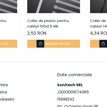
ntru
Colier de plastic pentru
Colier de
cabluri 100x2.5 Alb
cabluri 1
2,52 RON
4,34 RO
N COS
ADAUGA IN COS
Date comerciale
lata
Sonitech SRL
Retur
J2003001674085
oduselor
15699242
Str. Octavian Goga 36