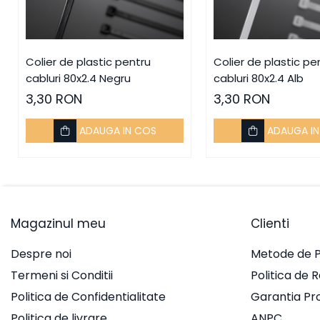
Integrat Electric
Piese de adaptare
Prize, întrerupătoare, detectoare
Colier de plastic pentru
Colier de plastic pe
de mișcare și accesorii
cabluri 80x2.4 Negru
cabluri 80x2.4 Alb
Altele
3,30 RON
3,30 RON
Butoane
ADAUGA IN COS
ADAUGA I
Cadre de montaj aparent
Detectoare de mișcare
Doze
Obturatoare
Magazinul meu
Clienti
Prelungitoare, Stechere,
Accesorii
Despre noi
Metode de P
Prize
Termeni si Conditii
Politica de 
Prize de difuzor
Politica de Confidentialitate
Garantia Pr
Prize internet
Politica de livrare
ANPC