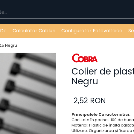
 Dc
Calculator Cabluri
Configurator Fotovoltaice
Se
x2.5 Negru
Colier de plas
Negru
2,52 RON
Principalele Caracteristici:
Cantitate în pachet: 100 de buca
Material: Plastic de înaltă calitat
Utilizare: Organizarea și fixarea 