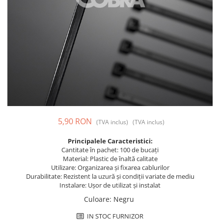
Prize și fișe industriale
Rame
Sonerii
Suporturi de fixare
Termostate
Variator de tensiune
Întrerupătoare
5,90 RON
(TVA inclus)
(TVA inclus)
Principalele Caracteristici:
Cantitate în pachet: 100 de bucați
Material: Plastic de înaltă calitate
Utilizare: Organizarea și fixarea cablurilor
Durabilitate: Rezistent la uzură și condiții variate de mediu
Instalare: Ușor de utilizat și instalat
Culoare
:
Negru
IN STOC FURNIZOR