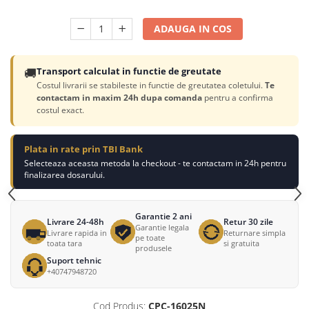
ADAUGA IN COS
🚚
Transport calculat in functie de greutate
Costul livrarii se stabileste in functie de greutatea coletului.
Te
contactam in maxim 24h dupa comanda
pentru a confirma
costul exact.
Plata in rate prin TBI Bank
Selecteaza aceasta metoda la checkout - te contactam in 24h pentru
finalizarea dosarului.
Garantie 2 ani
Livrare 24-48h
Retur 30 zile
Garantie legala
Livrare rapida in
Returnare simpla
pe toate
toata tara
si gratuita
produsele
Suport tehnic
+40747948720
Cod Produs:
CPC-16025N