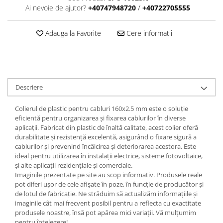
Ai nevoie de ajutor?
+40747948720
/
+40722705555
Adauga la Favorite
Cere informatii
Descriere
Colierul de plastic pentru cabluri 160x2.5 mm este o soluție
eficientă pentru organizarea și fixarea cablurilor în diverse
aplicații. Fabricat din plastic de înaltă calitate, acest colier oferă
durabilitate și rezistență excelentă, asigurând o fixare sigură a
cablurilor și prevenind încâlcirea și deteriorarea acestora. Este
ideal pentru utilizarea în instalații electrice, sisteme fotovoltaice,
și alte aplicații rezidențiale și comerciale.
Imaginile prezentate pe site au scop informativ. Produsele reale
pot diferi ușor de cele afișate în poze, în funcție de producător și
de lotul de fabricație. Ne străduim să actualizăm informațiile și
imaginile cât mai frecvent posibil pentru a reflecta cu exactitate
produsele noastre, însă pot apărea mici variații. Vă mulțumim
pentru înțelegere!