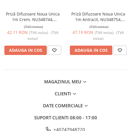
Prize și fișe industriale
Priză Difuzoare Noua Unica
Priză Difuzoare Noua Unica
Rame
1m Crem, NU348744,
1m Antracit, NU348754,
Sonerii
Schneider Electric - Schneider
Schneider Electric - Schneider
(TVA inclus)
(TVA inclus)
42,11 RON
47,19 RON
(TVA inclus)
(TVA
(TVA inclus)
(TVA
Suporturi de fixare
inclus)
inclus)
Termostate
ADAUGA IN COS
ADAUGA IN COS
Variator de tensiune
Întrerupătoare
MAGAZINUL MEU
CLIENTI
DATE COMERCIALE
SUPORT CLIENTI
08:00 - 17:00
+40747948720