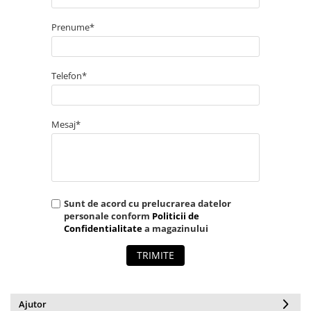
Prize și fișe industriale
Prenume*
Rame
Sonerii
Telefon*
Suporturi de fixare
Termostate
Variator de tensiune
Mesaj*
Întrerupătoare
Sunt de acord cu prelucrarea datelor
personale conform
Politicii de
Confidentialitate
a magazinului
TRIMITE
Ajutor