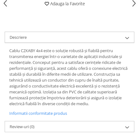
Adauga la Favorite
Iluminat
Altele
Iluminat de Siguranță
Lumini exterioare
Descriere
Lămpi și componente
Senzori
Cablu C2XABY 4x4 este o soluție robustă și fiabilă pentru
transmiterea energiei într-o varietate de aplicații industriale și
Paratrasnet și Protecție la Trăsnet
rezidențiale. Conceput pentru a satisface cerințele ridicate de
Catarge
performanță și siguranță, acest cablu oferă o conexiune electrică
stabilă și durabilă în diferite medii de utilizare. Construcția sa
Montaj Lateral Catarg
tehnică utilizează un conductor din cupru de înaltă puritate,
asigurând o conductivitate electrică excelentă și o rezistență
Montaj pe acoperis
mecanică optimă. Izolația sa din PVC de calitate superioară
Paratrăsnete ESE — PDA Integrat
furnizează protecție împotriva deteriorării și asigură o izolație
Electric
electrică fiabilă în diverse condiții de mediu.
Piese de adaptare
Informatii conformitate produs
Prize, întrerupătoare, detectoare
Review-uri
(0)
de mișcare și accesorii
Altele