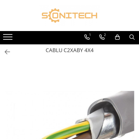
Toate Produsele
FOTOVOLTAICE
1
2
Acumulatori
CABLU C2XABY 4X4
ATS / Comutatoare Transfer
Cabluri
Componente electrice
Invertoare
Panouri Fotovoltaice
Rack-uri
Sisteme de montaj
Sisteme de prindere
Sisteme Fotovoltaice Complete cu
Montaj