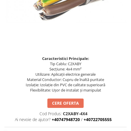
Busbar Șine Conexiuni
Cabluri și accesorii
Accesorii
Cabluri
Jgheab metalic
Papuci CU și AL
Pat de cablu PVC
Caracteristici Principale:
Tip Cablu: C2XABY
Pini, riglete, cleme
Secțiune: 4x4 mm²
Presetupe
Utilizare: Aplicații electrice generale
Material Conductor: Cupru de înaltă puritate
Țeavă PVC și copex
Izolație: Izolație din PVC de calitate superioară
Flexibilitate: Ușor de instalat și manipulat
Cofrete, dulapuri și doze
Cofrete de plastic și accesorii
CERE OFERTA
Coftere metalice și accesorii
Cod Produs:
C2XABY-4X4
Doze
Ai nevoie de ajutor?
+40747948720
/
+40722705555
Coliere de plastic