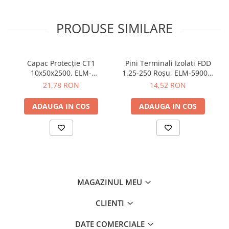
Butoane
PRODUSE SIMILARE
Cadre de montaj aparent
Detectoare de mișcare
Doze
Capac Protecție CT1
Pini Terminali Izolati FDD
10x50x2500, ELM-
1.25-250 Roșu, ELM-59006,
Obturatoare
56050825C, Elmark
Elmark
21,78 RON
14,52 RON
Prelungitoare, Stechere, Accesorii
ADAUGA IN COS
ADAUGA IN COS
Prize
Prize de difuzor
Prize internet
Prize multimedia
Prize TV
MAGAZINUL MEU
Prize și fișe industriale
Rame
CLIENTI
Sonerii
DATE COMERCIALE