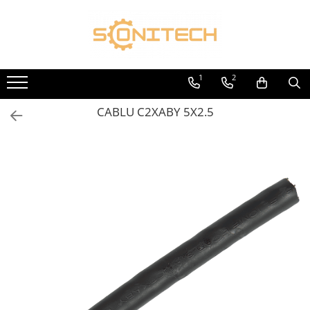
Toate Produsele
FOTOVOLTAICE
1
2
Acumulatori
CABLU C2XABY 5X2.5
ATS / Comutatoare Transfer
Cabluri
Componente electrice
Invertoare
Panouri Fotovoltaice
Rack-uri
Sisteme de montaj
Sisteme de prindere
Sisteme Fotovoltaice Complete cu
Montaj