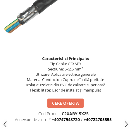
Busbar Șine Conexiuni
Cabluri și accesorii
Accesorii
Cabluri
Jgheab metalic
Papuci CU și AL
Pat de cablu PVC
Caracteristici Principale:
Tip Cablu: C2XABY
Pini, riglete, cleme
Secțiune: 5x2.5 mm²
Presetupe
Utilizare: Aplicații electrice generale
Material Conductor: Cupru de înaltă puritate
Țeavă PVC și copex
Izolație: Izolație din PVC de calitate superioară
Flexibilitate: Ușor de instalat și manipulat
Cofrete, dulapuri și doze
Cofrete de plastic și accesorii
CERE OFERTA
Coftere metalice și accesorii
Cod Produs:
C2XABY-5X25
Doze
Ai nevoie de ajutor?
+40747948720
/
+40722705555
Coliere de plastic