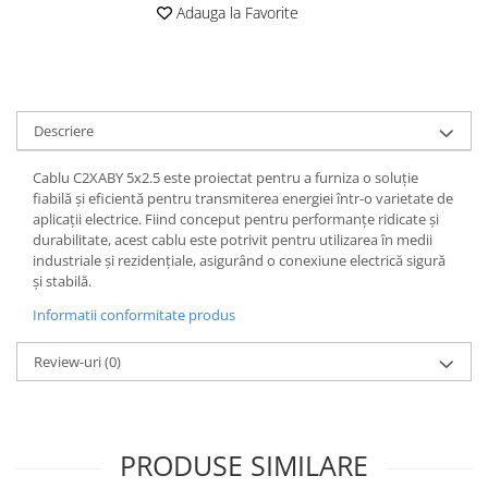
Adauga la Favorite
Iluminat
Altele
Iluminat de Siguranță
Lumini exterioare
Descriere
Lămpi și componente
Senzori
Cablu C2XABY 5x2.5 este proiectat pentru a furniza o soluție
fiabilă și eficientă pentru transmiterea energiei într-o varietate de
Paratrasnet și Protecție la Trăsnet
aplicații electrice. Fiind conceput pentru performanțe ridicate și
Catarge
durabilitate, acest cablu este potrivit pentru utilizarea în medii
industriale și rezidențiale, asigurând o conexiune electrică sigură
Montaj Lateral Catarg
și stabilă.
Montaj pe acoperis
Informatii conformitate produs
Paratrăsnete ESE — PDA Integrat
Electric
Review-uri
(0)
Piese de adaptare
Prize, întrerupătoare, detectoare
de mișcare și accesorii
PRODUSE SIMILARE
Altele