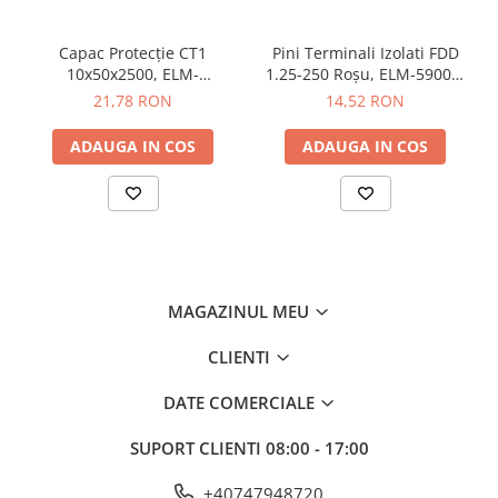
Butoane
Capac Protecție CT1
Pini Terminali Izolati FDD
Cadre de montaj aparent
10x50x2500, ELM-
1.25-250 Roșu, ELM-59006,
Detectoare de mișcare
56050825C, Elmark
Elmark
21,78 RON
14,52 RON
Doze
ADAUGA IN COS
ADAUGA IN COS
Obturatoare
Prelungitoare, Stechere, Accesorii
Prize
Prize de difuzor
Prize internet
MAGAZINUL MEU
Prize multimedia
CLIENTI
Prize TV
DATE COMERCIALE
Prize și fișe industriale
Rame
SUPORT CLIENTI
08:00 - 17:00
Sonerii
+40747948720