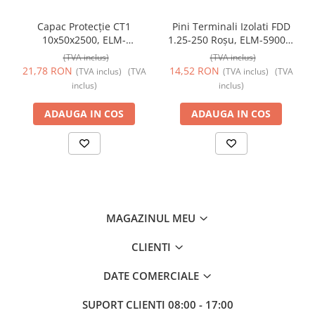
Capac Protecție CT1
Pini Terminali Izolati FDD
10x50x2500, ELM-
1.25-250 Roșu, ELM-59006,
56050825C, Elmark
Elmark
(TVA inclus)
(TVA inclus)
21,78 RON
14,52 RON
(TVA inclus)
(TVA
(TVA inclus)
(TVA
inclus)
inclus)
ADAUGA IN COS
ADAUGA IN COS
MAGAZINUL MEU
CLIENTI
DATE COMERCIALE
SUPORT CLIENTI
08:00 - 17:00