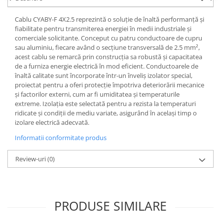
Cablu CYABY-F 4X2.5 reprezintă o soluție de înaltă performanță și
fiabilitate pentru transmiterea energiei în medii industriale și
comerciale solicitante. Conceput cu patru conductoare de cupru
sau aluminiu, fiecare având o secțiune transversală de 2.5 mm²,
acest cablu se remarcă prin construcția sa robustă și capacitatea
de a furniza energie electrică în mod eficient. Conductoarele de
înaltă calitate sunt încorporate într-un înveliș izolator special,
proiectat pentru a oferi protecție împotriva deteriorării mecanice
și factorilor externi, cum ar fi umiditatea și temperaturile
extreme. Izolația este selectată pentru a rezista la temperaturi
ridicate și condiții de mediu variate, asigurând în același timp o
izolare electrică adecvată.
Informatii conformitate produs
Review-uri
(0)
PRODUSE SIMILARE