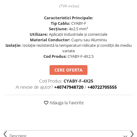
(TVA inclus)
Prize și fișe industriale
Rame
Caracteristici Principale:
Tip Cablu:
CYABY-F
Sonerii
Secțiune:
4x2.5 mm²
Utilizare:
Aplicații industriale și comerciale
Suporturi de fixare
Material Conductor:
Cupru sau Aluminiu
Termostate
Izolație:
Izolație rezistentă la temperaturi ridicate și condiții de mediu
variate
Variator de tensiune
Cod Produs:
CYABY-F-4X2.5
Întrerupătoare
CERE OFERTA
Cod Produs:
CYABY-F-4X25
Ai nevoie de ajutor?
+40747948720
/
+40722705555
Adauga la Favorite
Descriere