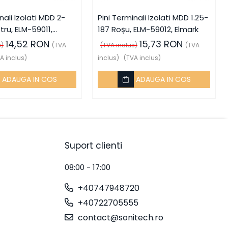
nali Izolati MDD 2-
Pini Terminali Izolati MDD 1.25-
tru, ELM-59011,
187 Roșu, ELM-59012, Elmark
14,52 RON
15,73 RON
s)
(TVA
(TVA inclus)
(TVA
A inclus)
inclus)
(TVA inclus)
ADAUGA IN COS
ADAUGA IN COS
Suport clienti
08:00 - 17:00
+40747948720
+40722705555
contact@sonitech.ro