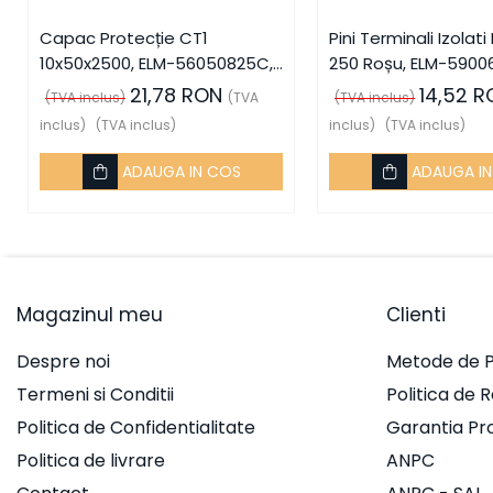
Integrat Electric
Capac Protecție CT1
Pini Terminali Izolati
Piese de adaptare
10x50x2500, ELM-56050825C,
250 Roșu, ELM-59006
Prize, întrerupătoare, detectoare
Elmark
21,78 RON
14,52 R
(TVA inclus)
(TVA
(TVA inclus)
de mișcare și accesorii
inclus)
(TVA inclus)
inclus)
(TVA inclus)
Altele
ADAUGA IN COS
ADAUGA I
Butoane
Cadre de montaj aparent
Detectoare de mișcare
Doze
Magazinul meu
Clienti
Obturatoare
Prelungitoare, Stechere,
Despre noi
Metode de P
Accesorii
Termeni si Conditii
Politica de 
Prize
Politica de Confidentialitate
Garantia Pr
Prize de difuzor
Politica de livrare
ANPC
Prize internet