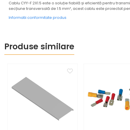
Coftere metalice și
Cablu CYY-F 2X1.5 este o soluție fiabilă și eficientă pentru tran
accesorii
secțiune transversală de 1.5 mm², acest cablu este proiectat pent
Informatii conformitate produs
Doze
Coliere de plastic
Iluminat
Altele
Produse similare
Iluminat de Siguranță
Lumini exterioare
Lămpi și componente
Senzori
Paratrasnet și Protecție la Trăsnet
Catarge
Montaj Lateral Catarg
Montaj pe acoperis
Paratrăsnete ESE — PDA