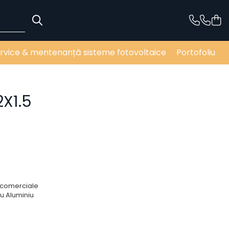
rvice & mentenanță sisteme fotovoltaice
Portofoliu
X1.5
și comerciale
u Aluminiu