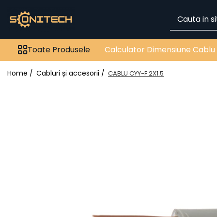
Toate Produsele
Toate Produsele
Calculator Dimensiune Cablu
FOTOVOLTAICE
Acumulatori
Home /
Cabluri și accesorii /
CABLU CYY-F 2X1.5
ATS / Comutatoare
Transfer
Cabluri
Componente electrice
Invertoare
Panouri Fotovoltaice
Rack-uri
Sisteme de montaj
Sisteme de prindere