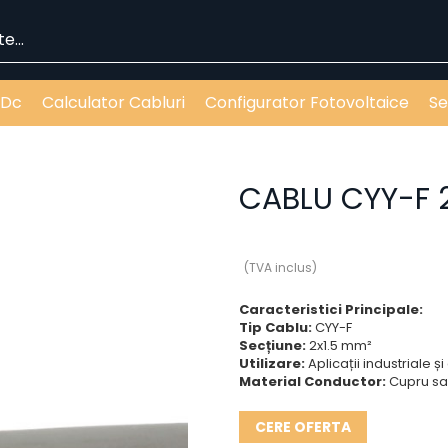
 Dc
Calculator Cabluri
Configurator Fotovoltaice
Se
CABLU CYY-F 2
(TVA inclus)
Caracteristici Principale:
Tip Cablu:
CYY-F
Secțiune:
2x1.5 mm²
Utilizare:
Aplicații industriale 
Material Conductor:
Cupru sa
CERE OFERTA