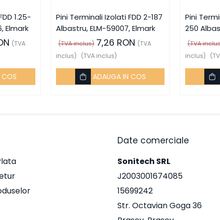
 FDD 1.25-
Pini Terminali Izolati FDD 2-187
Pini Termi
, Elmark
Albastru, ELM-59007, Elmark
250 Albas
Elmark
ON
7,26 RON
(TVA
(TVA inclus)
(TVA
(TVA inclu
inclus)
(TVA inclus)
inclus)
(TV
N COS
ADAUGA IN COS
Date comerciale
lata
Sonitech SRL
Retur
J2003001674085
oduselor
15699242
Str. Octavian Goga 36