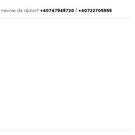
i nevoie de ajutor?
+40747948720
/
+40722705555