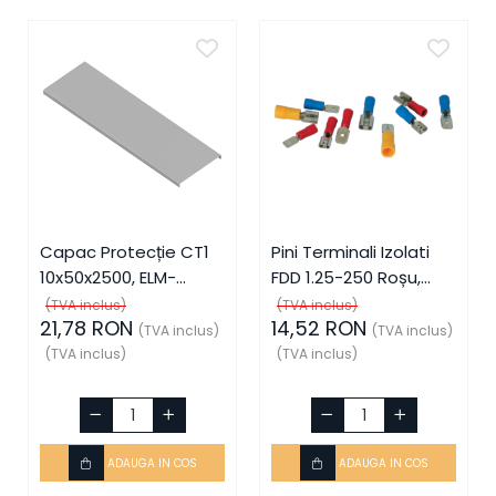
Capac Protecție CT1
Pini Terminali Izolati
10x50x2500, ELM-
FDD 1.25-250 Roșu,
56050825C, Elmark
ELM-59006, Elmark
(TVA inclus)
(TVA inclus)
21,78 RON
14,52 RON
(TVA inclus)
(TVA inclus)
(TVA inclus)
(TVA inclus)
ADAUGA IN COS
ADAUGA IN COS