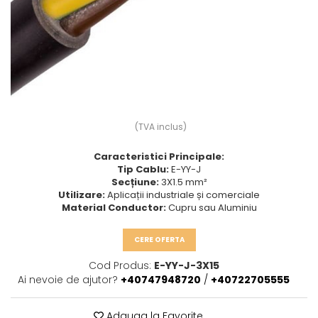
Prize multimedia
Prize TV
Prize și fișe industriale
Rame
Sonerii
Suporturi de fixare
(TVA inclus)
Termostate
Caracteristici Principale:
Variator de tensiune
Tip Cablu:
E-YY-J
Secțiune:
3X1.5 mm²
Întrerupătoare
Utilizare:
Aplicații industriale și comerciale
Material Conductor:
Cupru sau Aluminiu
CERE OFERTA
Cod Produs:
E-YY-J-3X15
Ai nevoie de ajutor?
+40747948720
/
+40722705555
Adauga la Favorite