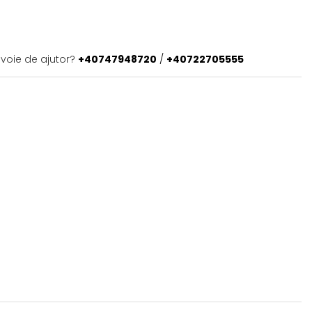
evoie de ajutor?
+40747948720
/
+40722705555