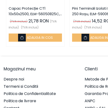
Integrat Electric
Capac Protecție CT1
Pini Terminali Izolati
Piese de adaptare
10x50x2500, ELM-56050825C,
250 Roșu, ELM-59006
Prize, întrerupătoare, detectoare
Elmark
21,78 RON
14,52 R
(TVA inclus)
(TVA
(TVA inclus)
de mișcare și accesorii
inclus)
(TVA inclus)
inclus)
(TVA inclus)
Altele
ADAUGA IN COS
ADAUGA I
Butoane
Cadre de montaj aparent
Detectoare de mișcare
Doze
Magazinul meu
Clienti
Obturatoare
Prelungitoare, Stechere,
Despre noi
Metode de P
Accesorii
Termeni si Conditii
Politica de 
Prize
Politica de Confidentialitate
Garantia Pr
Prize de difuzor
Politica de livrare
ANPC
Prize internet