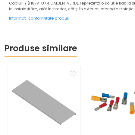
Coftere metalice și
Cablul FY (H07V-U) 4 GALBEN-VERDE reprezintă o soluție fiabilă și 
accesorii
în instalații fixe, atât în interior, cât și în exterior, oferind o izol
Informatii conformitate produs
Doze
Coliere de plastic
Iluminat
Altele
Produse similare
Iluminat de Siguranță
Lumini exterioare
Lămpi și componente
Senzori
Paratrasnet și Protecție la Trăsnet
Catarge
Montaj Lateral Catarg
Montaj pe acoperis
Paratrăsnete ESE — PDA