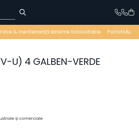
rvice & mentenanță sisteme fotovoltaice
Portofoliu
7V-U) 4 GALBEN-VERDE
dustriale și comerciale