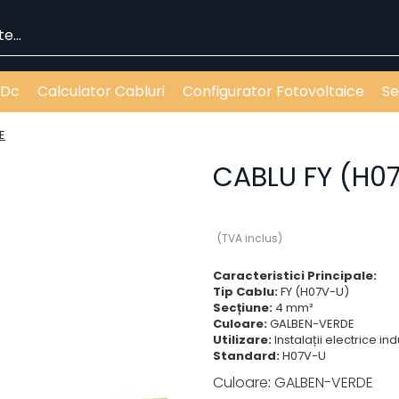
 Dc
Calculator Cabluri
Configurator Fotovoltaice
Se
E
CABLU FY (H0
(TVA inclus)
Caracteristici Principale:
Tip Cablu:
FY (H07V-U)
Secțiune:
4 mm²
Culoare:
GALBEN-VERDE
Utilizare:
Instalații electrice in
Standard:
H07V-U
Culoare
:
GALBEN-VERDE