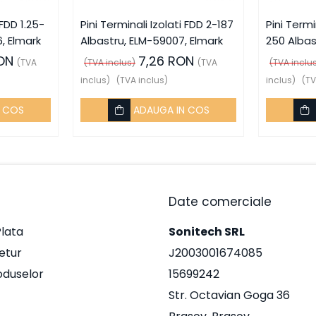
 FDD 1.25-
Pini Terminali Izolati FDD 2-187
Pini Termi
, Elmark
Albastru, ELM-59007, Elmark
250 Albas
Elmark
ON
7,26 RON
(TVA
(TVA inclus)
(TVA
(TVA inclu
inclus)
(TVA inclus)
inclus)
(TV
N COS
ADAUGA IN COS
Date comerciale
lata
Sonitech SRL
Retur
J2003001674085
oduselor
15699242
Str. Octavian Goga 36