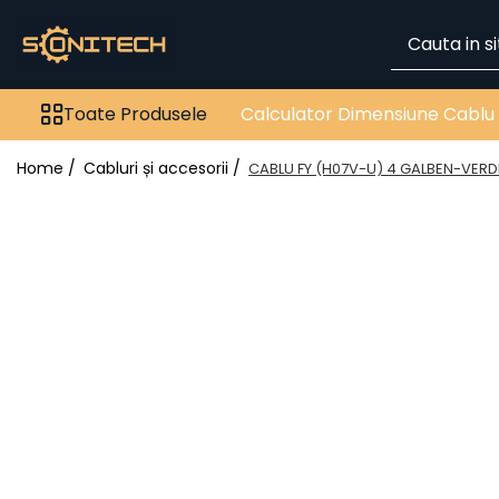
Toate Produsele
Toate Produsele
Calculator Dimensiune Cablu
FOTOVOLTAICE
Acumulatori
Home /
Cabluri și accesorii /
CABLU FY (H07V-U) 4 GALBEN-VERD
ATS / Comutatoare
Transfer
Cabluri
Componente electrice
Invertoare
Panouri Fotovoltaice
Rack-uri
Sisteme de montaj
Sisteme de prindere