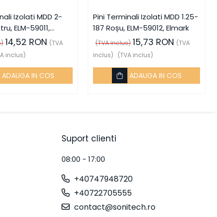
nali Izolati MDD 2-
Pini Terminali Izolati MDD 1.25-
tru, ELM-59011,
187 Roșu, ELM-59012, Elmark
14,52 RON
15,73 RON
s)
(TVA
(TVA inclus)
(TVA
A inclus)
inclus)
(TVA inclus)
ADAUGA IN COS
ADAUGA IN COS
Suport clienti
08:00 - 17:00
+40747948720
+40722705555
contact@sonitech.ro