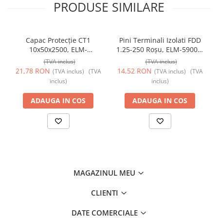
PRODUSE SIMILARE
Capac Protecție CT1
Pini Terminali Izolati FDD
10x50x2500, ELM-
1.25-250 Roșu, ELM-59006,
56050825C, Elmark
Elmark
(TVA inclus)
(TVA inclus)
21,78 RON
14,52 RON
(TVA inclus)
(TVA
(TVA inclus)
(TVA
inclus)
inclus)
ADAUGA IN COS
ADAUGA IN COS
MAGAZINUL MEU
CLIENTI
DATE COMERCIALE