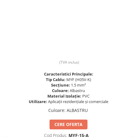
Prize și fișe industriale
Rame
Sonerii
Suporturi de fixare
Termostate
Variator de tensiune
(TVA inclus)
Întrerupătoare
Caracteristici Principale:
Tip Cablu:
MYF (H05V-K)
Secțiune:
1.5 mm²
Culoare:
Albastru
Material Izolație:
PVC
Utilizare:
Aplicații rezidențiale și comerciale
Culoare
:
ALBASTRU
CERE OFERTA
Cod Produs:
MYF-15-A