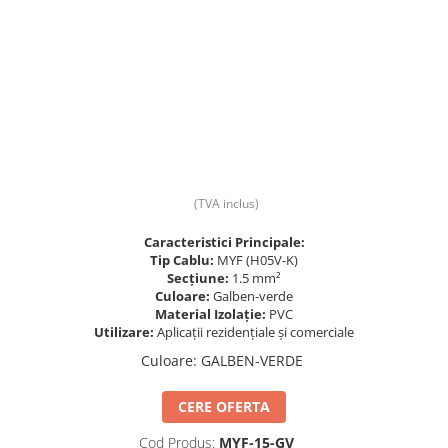
Prize și fișe industriale
Rame
Sonerii
Suporturi de fixare
Termostate
Variator de tensiune
(TVA inclus)
Întrerupătoare
Caracteristici Principale:
Tip Cablu:
MYF (H05V-K)
Secțiune:
1.5 mm²
Culoare:
Galben-verde
Material Izolație:
PVC
Utilizare:
Aplicații rezidențiale și comerciale
Culoare
:
GALBEN-VERDE
CERE OFERTA
Cod Produs:
MYF-15-GV