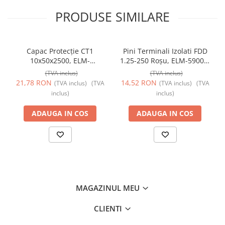
PRODUSE SIMILARE
Capac Protecție CT1
Pini Terminali Izolati FDD
10x50x2500, ELM-
1.25-250 Roșu, ELM-59006,
56050825C, Elmark
Elmark
(TVA inclus)
(TVA inclus)
21,78 RON
14,52 RON
(TVA inclus)
(TVA
(TVA inclus)
(TVA
inclus)
inclus)
ADAUGA IN COS
ADAUGA IN COS
MAGAZINUL MEU
CLIENTI