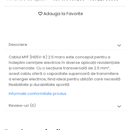
Adauga la Favorite
Descriere
Cablul MYF (H05V-K) 2.5 maro este conceput pentru a
îndeplini cerințele electrice în diverse aplicații rezidențiale
și comerciale. Cu o secțiune transversală de 2.5 mm²,
acest cablu oferă o capacitate superioară de transmitere
a energiei electrice, fiind ideal pentru utilizări care necesită
flexibilitate și durabilitate sporită.
Informatii conformitate produs
Review-uri
(0)