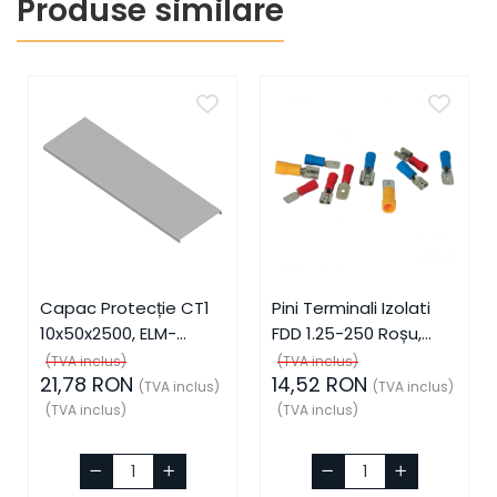
Produse similare
Capac Protecție CT1
Pini Terminali Izolati
10x50x2500, ELM-
FDD 1.25-250 Roșu,
56050825C, Elmark
ELM-59006, Elmark
(TVA inclus)
(TVA inclus)
21,78 RON
14,52 RON
(TVA inclus)
(TVA inclus)
(TVA inclus)
(TVA inclus)