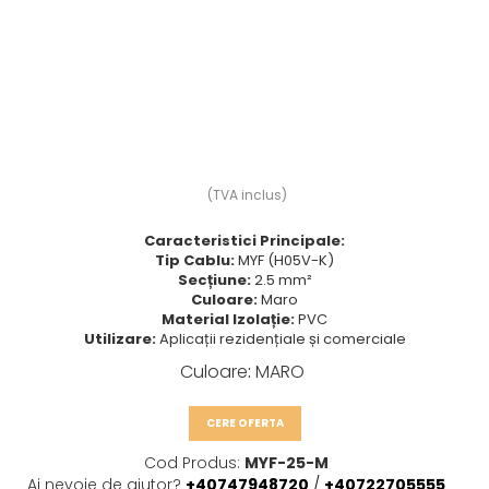
Prize multimedia
Prize TV
Prize și fișe industriale
Rame
Sonerii
Suporturi de fixare
(TVA inclus)
Termostate
Caracteristici Principale:
Variator de tensiune
Tip Cablu:
MYF (H05V-K)
Secțiune:
2.5 mm²
Întrerupătoare
Culoare:
Maro
Material Izolație:
PVC
Utilizare:
Aplicații rezidențiale și comerciale
Culoare
:
MARO
CERE OFERTA
Cod Produs:
MYF-25-M
Ai nevoie de ajutor?
+40747948720
/
+40722705555