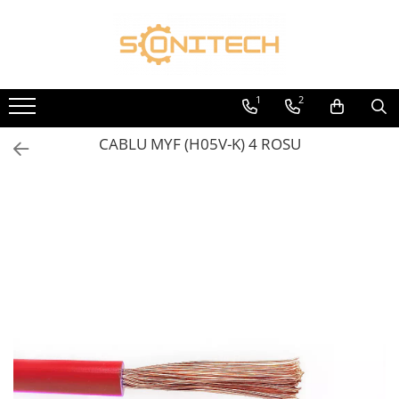
Toate Produsele
FOTOVOLTAICE
1
2
Acumulatori
CABLU MYF (H05V-K) 4 ROSU
ATS / Comutatoare Transfer
Cabluri
Componente electrice
Invertoare
Panouri Fotovoltaice
Rack-uri
Sisteme de montaj
Sisteme de prindere
Sisteme Fotovoltaice Complete cu
Montaj