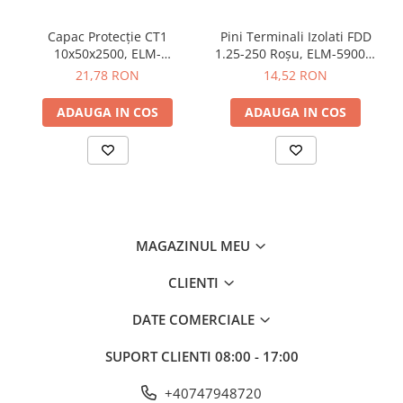
Butoane
Capac Protecție CT1
Pini Terminali Izolati FDD
Cadre de montaj aparent
10x50x2500, ELM-
1.25-250 Roșu, ELM-59006,
56050825C, Elmark
Elmark
21,78 RON
14,52 RON
Detectoare de mișcare
Doze
ADAUGA IN COS
ADAUGA IN COS
Obturatoare
Prelungitoare, Stechere, Accesorii
Prize
Prize de difuzor
Prize internet
MAGAZINUL MEU
Prize multimedia
CLIENTI
Prize TV
DATE COMERCIALE
Prize și fișe industriale
Rame
SUPORT CLIENTI
08:00 - 17:00
Sonerii
+40747948720