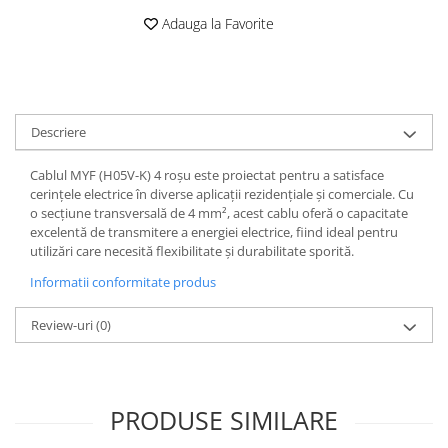
Iluminat
Adauga la Favorite
Altele
Iluminat de Siguranță
Lumini exterioare
Lămpi și componente
Descriere
Senzori
Cablul MYF (H05V-K) 4 roșu este proiectat pentru a satisface
Paratrasnet și Protecție la Trăsnet
cerințele electrice în diverse aplicații rezidențiale și comerciale. Cu
o secțiune transversală de 4 mm², acest cablu oferă o capacitate
Catarge
excelentă de transmitere a energiei electrice, fiind ideal pentru
Montaj Lateral Catarg
utilizări care necesită flexibilitate și durabilitate sporită.
Montaj pe acoperis
Informatii conformitate produs
Paratrăsnete ESE — PDA Integrat
Review-uri
(0)
Electric
Piese de adaptare
Prize, întrerupătoare, detectoare
PRODUSE SIMILARE
de mișcare și accesorii
Altele