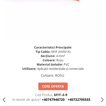
Busbar Șine Conexiuni
Cabluri și accesorii
Accesorii
Cabluri
Jgheab metalic
Papuci CU și AL
Pat de cablu PVC
Caracteristici Principale:
Tip Cablu:
MYF (H05V-K)
Pini, riglete, cleme
Secțiune:
4 mm²
Presetupe
Culoare:
Roșu
Material Izolație:
PVC
Țeavă PVC și copex
Utilizare:
Aplicații rezidențiale și comerciale
Cofrete, dulapuri și doze
Culoare
:
ROSU
Cofrete de plastic și accesorii
CERE OFERTA
Coftere metalice și accesorii
Cod Produs:
MYF-4-R
Doze
Ai nevoie de ajutor?
+40747948720
/
+40722705555
Coliere de plastic