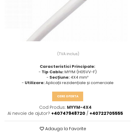
Prize multimedia
Prize TV
Prize și fișe industriale
Rame
Sonerii
Suporturi de fixare
(TVA inclus)
Termostate
Caracteristici Principale:
Variator de tensiune
-
Tip Cablu:
MYYM (H05VV-F)
-
Secțiune:
4X4 mm²
Întrerupătoare
-
Utilizare:
Aplicații rezidențiale și comerciale
CERE OFERTA
Cod Produs:
MYYM-4X4
Ai nevoie de ajutor?
+40747948720
/
+40722705555
Adauga la Favorite