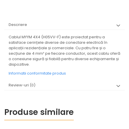
Descriere
Cablul MYYM 4X4 (H05VV-F) este proiectat pentru a
satisface cerințele diverse de conectare electrică în
aplicații rezidențiale și comerciale. Cu patru fire și o
secțiune de 4 mm² pe fiecare conductor, acest cablu oferă
o conexiune sigură și fiabilă pentru diverse echipamente și
dispozitive.
Informatii conformitate produs
Review-uri
(0)
Produse similare