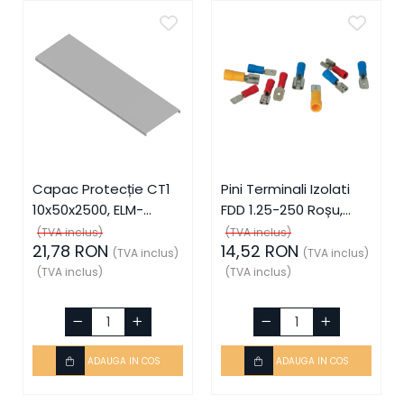
Capac Protecție CT1
Pini Terminali Izolati
10x50x2500, ELM-
FDD 1.25-250 Roșu,
56050825C, Elmark
ELM-59006, Elmark
(TVA inclus)
(TVA inclus)
21,78 RON
14,52 RON
(TVA inclus)
(TVA inclus)
(TVA inclus)
(TVA inclus)
ADAUGA IN COS
ADAUGA IN COS