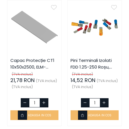
Capac Protecție CT1
Pini Terminali Izolati
10x50x2500, ELM-
FDD 1.25-250 Roșu,
56050825C, Elmark
ELM-59006, Elmark
(TVA inclus)
(TVA inclus)
21,78 RON
14,52 RON
(TVA inclus)
(TVA inclus)
(TVA inclus)
(TVA inclus)
ADAUGA IN COS
ADAUGA IN COS