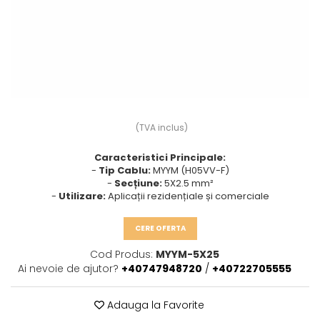
Prize multimedia
Prize TV
Prize și fișe industriale
Rame
Sonerii
Suporturi de fixare
(TVA inclus)
Termostate
Caracteristici Principale:
Variator de tensiune
-
Tip Cablu:
MYYM (H05VV-F)
-
Secțiune:
5X2.5 mm²
Întrerupătoare
-
Utilizare:
Aplicații rezidențiale și comerciale
CERE OFERTA
Cod Produs:
MYYM-5X25
Ai nevoie de ajutor?
+40747948720
/
+40722705555
Adauga la Favorite