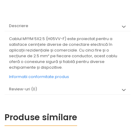
Descriere
Cablul MYYM 5X2.5 (H05VV-F) este proiectat pentru a
satisface cerințele diverse de conectare electrică în
aplicații rezidențiale și comerciale. Cu cinci fire și o
secțiune de 2.5 mm² pe fiecare conductor, acest cablu
oferă o conexiune sigură și fiabilă pentru diverse
echipamente și dispozitive.
Informatii conformitate produs
Review-uri
(0)
Produse similare