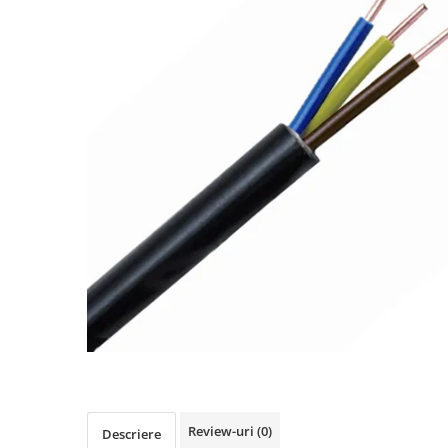
Busbar Șine Conexiuni
Cabluri și accesorii
Accesorii
Cabluri
Jgheab metalic
Papuci CU și AL
Pat de cablu PVC
Pini, riglete, cleme
Presetupe
Țeavă PVC și copex
Cofrete, dulapuri și doze
Cofrete de plastic și accesorii
Coftere metalice și accesorii
Doze
Review-uri
(0)
Coliere de plastic
Descriere