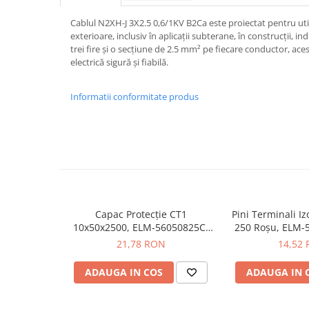
Iluminat
Cablul N2XH-J 3X2.5 0,6/1KV B2Ca este proiectat pentru utiliz
Altele
exterioare, inclusiv în aplicații subterane, în construcții, ind
Iluminat de Siguranță
trei fire și o secțiune de 2.5 mm² pe fiecare conductor, ac
electrică sigură și fiabilă.
Lumini exterioare
Lămpi și componente
Informatii conformitate produs
Senzori
Paratrasnet și Protecție la Trăsnet
Catarge
Montaj Lateral Catarg
Montaj pe acoperis
Capac Protecție CT1
Pini Terminali Iz
Paratrăsnete ESE — PDA Integrat
10x50x2500, ELM-56050825C,
250 Roșu, ELM-
Electric
Elmark
21,78 RON
14,52
Piese de adaptare
Prize, întrerupătoare, detectoare
ADAUGA IN COS
ADAUGA IN 
de mișcare și accesorii
Altele