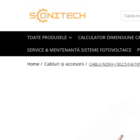
Toate Produsele
FOTOVOLTAICE
TOATE PRODUSELE
CALCULATOR DIMENSIUNE C
Acumulatori
SERVICE & MENTENANȚĂ SISTEME FOTOVOLTAICE
P
ATS / Comutatoare Transfer
Cabluri
Home /
Cabluri și accesorii /
CABLU N2XH-J 3X2.5 0,6/1K
Componente electrice
Invertoare
Panouri Fotovoltaice
Rack-uri
Sisteme de montaj
Sisteme de prindere
Sisteme Fotovoltaice Complete cu
Montaj