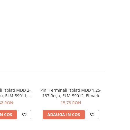
li Izolati MDD 2-
Pini Terminali Izolati MDD 1.25-
Pini Termi
ru, ELM-59011,
187 Roșu, ELM-59012, Elmark
Galben, 
lmark
52 RON
15,73 RON
N COS
ADAUGA IN COS
ADAUG