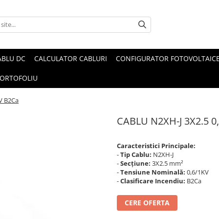
ABLU DC
CALCULATOR CABLURI
CONFIGURATOR FOTOVOLTAIC
ORTOFOLIU
V B2Ca
CABLU N2XH-J 3X2.5 0
Caracteristici Principale:
-
Tip Cablu:
N2XH-J
-
Secțiune:
3X2.5 mm²
-
Tensiune Nominală:
0,6/1KV
-
Clasificare Incendiu:
B2Ca
CERE OFERTA