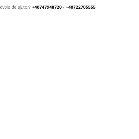
nevoie de ajutor?
+40747948720
/
+40722705555