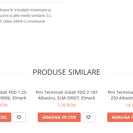
are în instalații interioare și
ustrii și alte medii similare. Cu
est cablu oferă o conexiune
PRODUSE SIMILARE
olati FDD 1.25-
Pini Terminali Izolati FDD 2-187
Pini Termina
59006, Elmark
Albastru, ELM-59007, Elmark
250 Albast
E
 RON
7,26 RON
14,
COS
ADAUGA IN COS
ADAUGA I