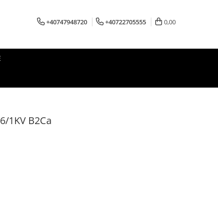
+40747948720
+40722705555
0,00
E
,6/1KV B2Ca