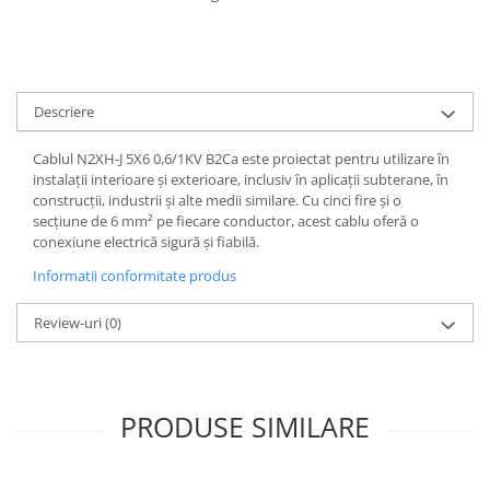
Iluminat
Altele
Iluminat de Siguranță
Lumini exterioare
Descriere
Lămpi și componente
Cablul N2XH-J 5X6 0,6/1KV B2Ca este proiectat pentru utilizare în
Senzori
instalații interioare și exterioare, inclusiv în aplicații subterane, în
construcții, industrii și alte medii similare. Cu cinci fire și o
Paratrasnet și Protecție la Trăsnet
secțiune de 6 mm² pe fiecare conductor, acest cablu oferă o
Catarge
conexiune electrică sigură și fiabilă.
Montaj Lateral Catarg
Informatii conformitate produs
Montaj pe acoperis
Review-uri
(0)
Paratrăsnete ESE — PDA Integrat
Electric
Piese de adaptare
PRODUSE SIMILARE
Prize, întrerupătoare, detectoare
de mișcare și accesorii
Altele