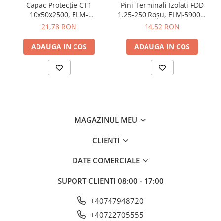
Capac Protecție CT1
Pini Terminali Izolati FDD
Butoane
10x50x2500, ELM-
1.25-250 Roșu, ELM-59006,
56050825C, Elmark
Elmark
21,78 RON
14,52 RON
Cadre de montaj aparent
Detectoare de mișcare
ADAUGA IN COS
ADAUGA IN COS
Doze
Obturatoare
Prelungitoare, Stechere, Accesorii
Prize
Prize de difuzor
MAGAZINUL MEU
Prize internet
CLIENTI
Prize multimedia
DATE COMERCIALE
Prize TV
Prize și fișe industriale
SUPORT CLIENTI
08:00 - 17:00
Rame
+40747948720
Sonerii
+40722705555