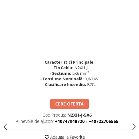
Busbar Șine Conexiuni
Cabluri și accesorii
Accesorii
Cabluri
Jgheab metalic
Papuci CU și AL
Pat de cablu PVC
Caracteristici Principale:
-
Tip Cablu:
N2XH-J
Pini, riglete, cleme
-
Secțiune:
5X6 mm²
Presetupe
-
Tensiune Nominală:
0,6/1KV
-
Clasificare Incendiu:
B2Ca
Țeavă PVC și copex
Cofrete, dulapuri și doze
CERE OFERTA
Cofrete de plastic și accesorii
Cod Produs:
N2XH-J-5X6
Coftere metalice și accesorii
Ai nevoie de ajutor?
+40747948720
/
+40722705555
Doze
Coliere de plastic
Adauga la Favorite