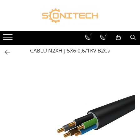
Toate Produsele
FOTOVOLTAICE
1
2
Acumulatori
CABLU N2XH-J 5X6 0,6/1KV B2Ca
ATS / Comutatoare Transfer
Cabluri
Componente electrice
Invertoare
Panouri Fotovoltaice
Rack-uri
Sisteme de montaj
Sisteme de prindere
Sisteme Fotovoltaice Complete cu
Montaj