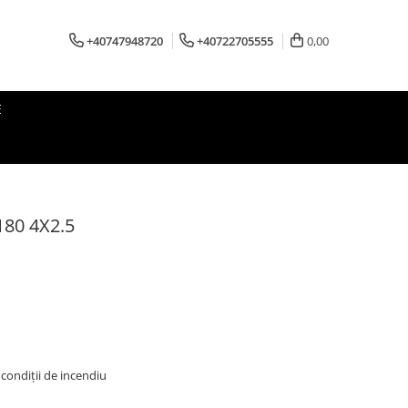
+40747948720
+40722705555
0,00
E
80 4X2.5
 condiții de incendiu