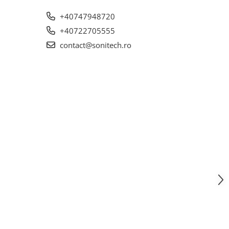
+40747948720
+40722705555
contact@sonitech.ro