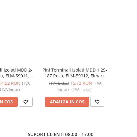
li Izolati MDD 2-
Pini Terminali Izolati MDD 1.25-
Pini Termi
ru, ELM-59011,
187 Roșu, ELM-59012, Elmark
Galben, 
lmark
14,52 RON
15,73 RON
(TVA
(TVA inclus)
(TVA
(TVA incl
(TVA inclus)
inclus)
(TVA inclus)
incl
N COS
ADAUGA IN COS
ADAUG
SUPORT CLIENTI
08:00 - 17:00