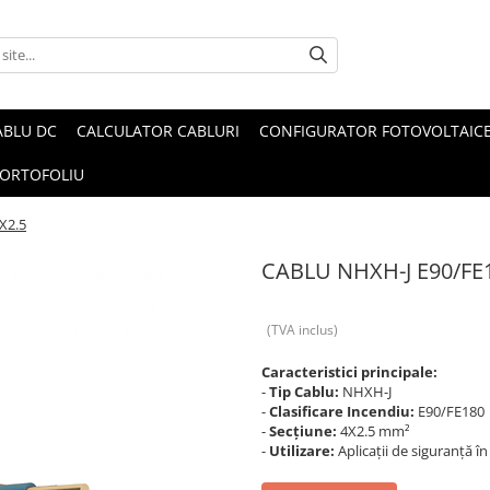
ABLU DC
CALCULATOR CABLURI
CONFIGURATOR FOTOVOLTAIC
ORTOFOLIU
X2.5
CABLU NHXH-J E90/FE1
(TVA inclus)
Caracteristici principale:
-
Tip Cablu:
NHXH-J
-
Clasificare Incendiu:
E90/FE180
-
Secțiune:
4X2.5 mm²
-
Utilizare:
Aplicații de siguranță în