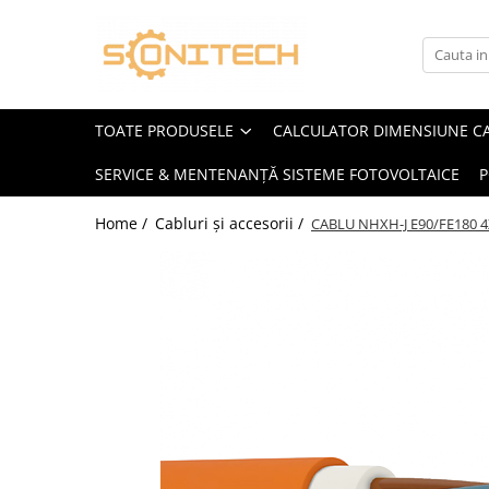
Toate Produsele
FOTOVOLTAICE
TOATE PRODUSELE
CALCULATOR DIMENSIUNE C
Acumulatori
SERVICE & MENTENANȚĂ SISTEME FOTOVOLTAICE
P
ATS / Comutatoare Transfer
Cabluri
Home /
Cabluri și accesorii /
CABLU NHXH-J E90/FE180 4
Componente electrice
Invertoare
Panouri Fotovoltaice
Rack-uri
Sisteme de montaj
Sisteme de prindere
Sisteme Fotovoltaice Complete cu
Montaj