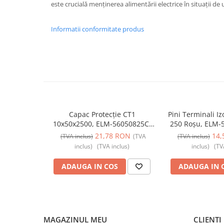
este crucială menținerea alimentării electrice în situații de
Iluminat
Altele
Informatii conformitate produs
Iluminat de Siguranță
Lumini exterioare
Lămpi și componente
Senzori
Paratrasnet și Protecție la Trăsnet
Catarge
Capac Protecție CT1
Pini Terminali Iz
10x50x2500, ELM-56050825C,
250 Roșu, ELM-
Montaj Lateral Catarg
Elmark
21,78 RON
14,
(TVA inclus)
(TVA
(TVA inclus)
Montaj pe acoperis
inclus)
(TVA inclus)
inclus)
(TV
Paratrăsnete ESE — PDA Integrat
Electric
ADAUGA IN COS
ADAUGA IN 
Piese de adaptare
Prize, întrerupătoare, detectoare
de mișcare și accesorii
MAGAZINUL MEU
CLIENTI
Altele