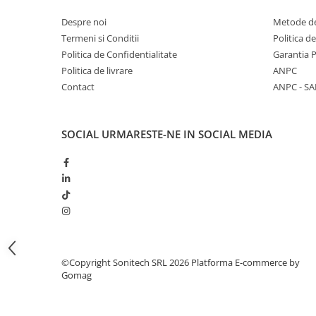
Butoane
Despre noi
Metode de
Cadre de montaj aparent
Termeni si Conditii
Politica d
Politica de Confidentialitate
Garantia 
Detectoare de mișcare
Politica de livrare
ANPC
Doze
Contact
ANPC - SA
Obturatoare
Prelungitoare, Stechere, Accesorii
SOCIAL
URMARESTE-NE IN SOCIAL MEDIA
Prize
Prize de difuzor
Prize internet
Prize multimedia
Prize TV
Prize și fișe industriale
©Copyright Sonitech SRL 2026
Platforma E-commerce by
Gomag
Rame
Sonerii