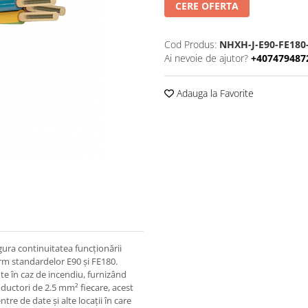
CERE OFERTA
Cod Produs:
NHXH-J-E90-FE180
Ai nevoie de ajutor?
+407479487
Adauga la Favorite
ura continuitatea funcționării
orm standardelor E90 și FE180.
te în caz de incendiu, furnizând
onductori de 2.5 mm² fiecare, acest
ntre de date și alte locații în care