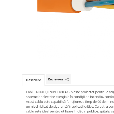
Busbar Șine Conexiuni
Cabluri și accesorii
Accesorii
Cabluri
Jgheab metalic
Papuci CU și AL
Pat de cablu PVC
Pini, riglete, cleme
Presetupe
Țeavă PVC și copex
Review-uri
(0)
Descriere
Cofrete, dulapuri și doze
Cofrete de plastic și accesorii
Cablul NHXH-J E90/FE180 4X2.5 este proiectat pentru a asig
Coftere metalice și accesorii
sistemelor electrice esențiale în condiții de incendiu, conf
Acest cablu este capabil să funcționeze timp de 90 de minu
Doze
un nivel ridicat de siguranță în aplicații critice. Cu patru c
Coliere de plastic
cablu este ideal pentru utilizare în clădiri publice, spitale, ce