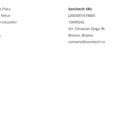
 Plata
Sonitech SRL
e Retur
J2003001674085
Produselor
15699242
Str. Octavian Goga 36
L
Brasov, Brasov
comenzi@sonitech.ro