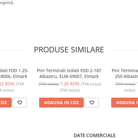
 urgență.
PRODUSE SIMILARE
olati FDD 1.25-
Pini Terminali Izolati FDD 2-187
Pini Termina
59006, Elmark
Albastru, ELM-59007, Elmark
250 Albast
E
52 RON
7,26 RON
(TVA
(TVA inclus)
(TVA inclus)
(TVA inclus)
A inclus)
(TVA inclus)
inclus)
COS
ADAUGA IN COS
ADAUGA I
DATE COMERCIALE