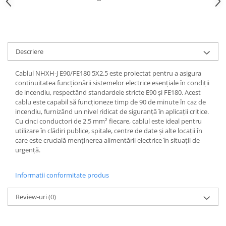
Iluminat
Altele
Iluminat de Siguranță
Lumini exterioare
Descriere
Lămpi și componente
Cablul NHXH-J E90/FE180 5X2.5 este proiectat pentru a asigura
Senzori
continuitatea funcționării sistemelor electrice esențiale în condiții
de incendiu, respectând standardele stricte E90 și FE180. Acest
Paratrasnet și Protecție la Trăsnet
cablu este capabil să funcționeze timp de 90 de minute în caz de
Catarge
incendiu, furnizând un nivel ridicat de siguranță în aplicații critice.
Cu cinci conductori de 2.5 mm² fiecare, cablul este ideal pentru
Montaj Lateral Catarg
utilizare în clădiri publice, spitale, centre de date și alte locații în
care este crucială menținerea alimentării electrice în situații de
Montaj pe acoperis
urgență.
Paratrăsnete ESE — PDA Integrat
Electric
Informatii conformitate produs
Piese de adaptare
Review-uri
(0)
Prize, întrerupătoare, detectoare
de mișcare și accesorii
Altele