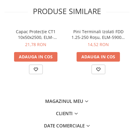
Butoane
PRODUSE SIMILARE
Cadre de montaj aparent
Detectoare de mișcare
Capac Protecție CT1
Pini Terminali Izolati FDD
Doze
10x50x2500, ELM-
1.25-250 Roșu, ELM-59006,
56050825C, Elmark
Elmark
Obturatoare
21,78 RON
14,52 RON
Prelungitoare, Stechere, Accesorii
ADAUGA IN COS
ADAUGA IN COS
Prize
Prize de difuzor
Prize internet
Prize multimedia
Prize TV
MAGAZINUL MEU
Prize și fișe industriale
CLIENTI
Rame
DATE COMERCIALE
Sonerii