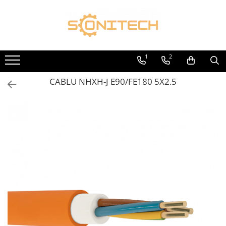
Toate Produsele
FOTOVOLTAICE
1
2
Acumulatori
CABLU NHXH-J E90/FE180 5X2.5
ATS / Comutatoare Transfer
Cabluri
Componente electrice
Invertoare
Panouri Fotovoltaice
Rack-uri
Sisteme de montaj
Sisteme de prindere
Sisteme Fotovoltaice Complete cu
Montaj