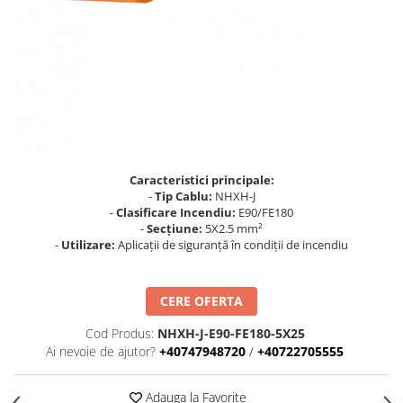
Busbar Șine Conexiuni
Cabluri și accesorii
Accesorii
Cabluri
Jgheab metalic
Papuci CU și AL
Pat de cablu PVC
Caracteristici principale:
-
Tip Cablu:
NHXH-J
Pini, riglete, cleme
-
Clasificare Incendiu:
E90/FE180
Presetupe
-
Secțiune:
5X2.5 mm²
-
Utilizare:
Aplicații de siguranță în condiții de incendiu
Țeavă PVC și copex
Cofrete, dulapuri și doze
CERE OFERTA
Cofrete de plastic și accesorii
Cod Produs:
NHXH-J-E90-FE180-5X25
Coftere metalice și accesorii
Ai nevoie de ajutor?
+40747948720
/
+40722705555
Doze
Coliere de plastic
Adauga la Favorite