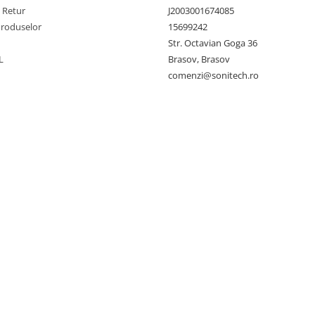
e Retur
J2003001674085
Produselor
15699242
Str. Octavian Goga 36
L
Brasov, Brasov
comenzi@sonitech.ro