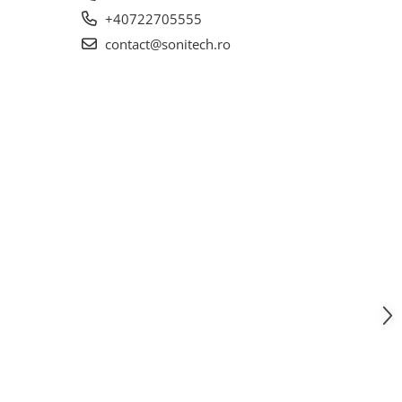
+40722705555
contact@sonitech.ro