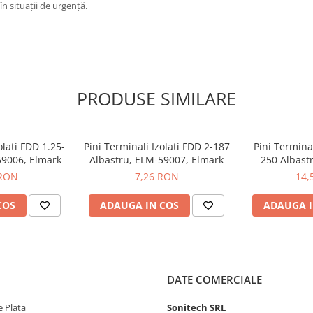
în situații de urgență.
PRODUSE SIMILARE
olati FDD 1.25-
Pini Terminali Izolati FDD 2-187
Pini Termina
59006, Elmark
Albastru, ELM-59007, Elmark
250 Albast
E
 RON
7,26 RON
14,
COS
ADAUGA IN COS
ADAUGA I
DATE COMERCIALE
 Plata
Sonitech SRL