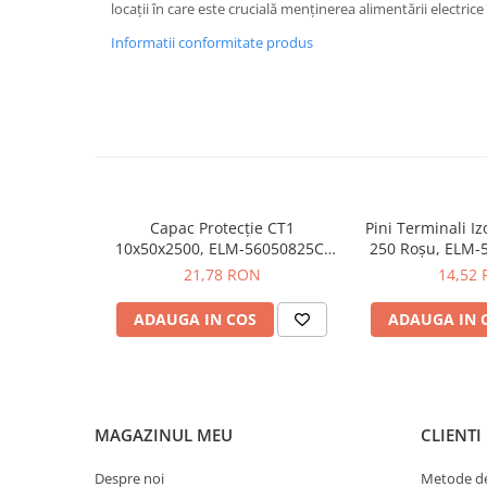
locații în care este crucială menținerea alimentării electrice 
Iluminat
Altele
Informatii conformitate produs
Iluminat de Siguranță
Lumini exterioare
Lămpi și componente
Senzori
Paratrasnet și Protecție la Trăsnet
Capac Protecție CT1
Pini Terminali Iz
Catarge
10x50x2500, ELM-56050825C,
250 Roșu, ELM-
Elmark
Montaj Lateral Catarg
21,78 RON
14,52
Montaj pe acoperis
ADAUGA IN COS
ADAUGA IN 
Paratrăsnete ESE — PDA Integrat
Electric
Piese de adaptare
Prize, întrerupătoare, detectoare
MAGAZINUL MEU
CLIENTI
de mișcare și accesorii
Altele
Despre noi
Metode de