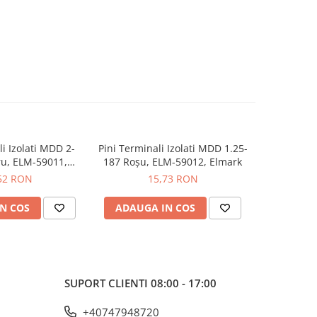
li Izolati MDD 2-
Pini Terminali Izolati MDD 1.25-
Pini Termi
ru, ELM-59011,
187 Roșu, ELM-59012, Elmark
Galben, 
lmark
52 RON
15,73 RON
N COS
ADAUGA IN COS
ADAUG
SUPORT CLIENTI
08:00 - 17:00
+40747948720