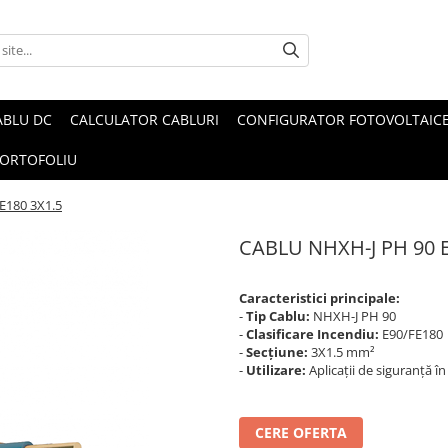
ABLU DC
CALCULATOR CABLURI
CONFIGURATOR FOTOVOLTAIC
ORTOFOLIU
E180 3X1.5
CABLU NHXH-J PH 90 E
Caracteristici principale:
-
Tip Cablu:
NHXH-J PH 90
-
Clasificare Incendiu:
E90/FE180
-
Secțiune:
3X1.5 mm²
-
Utilizare:
Aplicații de siguranță în
CERE OFERTA