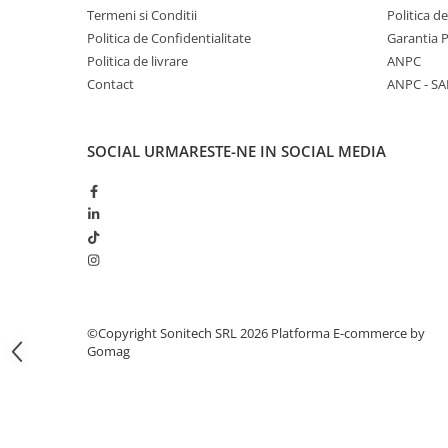
Termeni si Conditii
Politica d
Butoane
Politica de Confidentialitate
Garantia 
Cadre de montaj aparent
Politica de livrare
ANPC
Contact
ANPC - SA
Detectoare de mișcare
Doze
Obturatoare
SOCIAL
URMARESTE-NE IN SOCIAL MEDIA
Prelungitoare, Stechere, Accesorii
Prize
Prize de difuzor
Prize internet
Prize multimedia
Prize TV
©Copyright Sonitech SRL 2026
Platforma E-commerce by
Gomag
Prize și fișe industriale
Rame
Sonerii