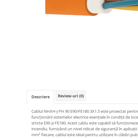
Busbar Șine Conexiuni
Cabluri și accesorii
Accesorii
Cabluri
Jgheab metalic
Papuci CU și AL
Pat de cablu PVC
Pini, riglete, cleme
Presetupe
Țeavă PVC și copex
Review-uri
(0)
Descriere
Cofrete, dulapuri și doze
Cofrete de plastic și accesorii
Cablul NHXH-J PH 90 E90/FE180 3X1.5 este proiectat pentru
Coftere metalice și accesorii
funcționării sistemelor electrice esențiale în condiții de i
stricte E90 și FE180. Acest cablu este capabil să funcționez
Doze
incendiu, furnizând un nivel ridicat de siguranță în aplicații 
Coliere de plastic
mm² fiecare, cablul este ideal pentru utilizare în clădiri publ