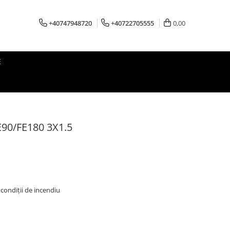
+40747948720
+40722705555
0,00
E
90/FE180 3X1.5
 condiții de incendiu