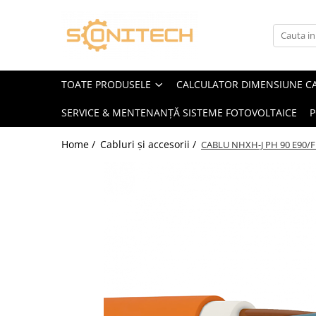
Toate Produsele
FOTOVOLTAICE
TOATE PRODUSELE
CALCULATOR DIMENSIUNE C
Acumulatori
SERVICE & MENTENANȚĂ SISTEME FOTOVOLTAICE
P
ATS / Comutatoare Transfer
Cabluri
Home /
Cabluri și accesorii /
CABLU NHXH-J PH 90 E90/F
Componente electrice
Invertoare
Panouri Fotovoltaice
Rack-uri
Sisteme de montaj
Sisteme de prindere
Sisteme Fotovoltaice Complete cu
Montaj