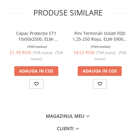
PRODUSE SIMILARE
Capac Protecție CT1
Pini Terminali Izolati FDD
10x50x2500, ELM-
1.25-250 Roșu, ELM-59006,
56050825C, Elmark
Elmark
(TVA inclus)
(TVA inclus)
21,78 RON
14,52 RON
(TVA inclus)
(TVA
(TVA inclus)
(TVA
inclus)
inclus)
ADAUGA IN COS
ADAUGA IN COS
MAGAZINUL MEU
CLIENTI