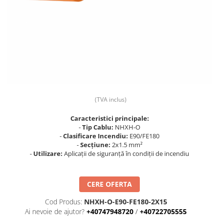
Prize și fișe industriale
Rame
Sonerii
Suporturi de fixare
Termostate
Variator de tensiune
(TVA inclus)
Întrerupătoare
Caracteristici principale:
-
Tip Cablu:
NHXH-O
-
Clasificare Incendiu:
E90/FE180
-
Secțiune:
2x1.5 mm²
-
Utilizare:
Aplicații de siguranță în condiții de incendiu
CERE OFERTA
Cod Produs:
NHXH-O-E90-FE180-2X15
Ai nevoie de ajutor?
+40747948720
/
+40722705555