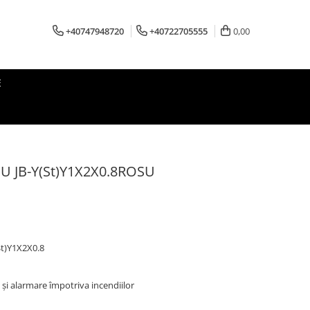
+40747948720
+40722705555
0,00
E
 JB-Y(St)Y1X2X0.8ROSU
t)Y1X2X0.8
și alarmare împotriva incendiilor