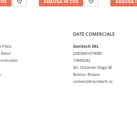
COS
ADAUGA IN COS
ADAUGA I
DATE COMERCIALE
 Plata
Sonitech SRL
e Retur
J2003001674085
Produselor
15699242
Str. Octavian Goga 36
L
Brasov, Brasov
comenzi@sonitech.ro