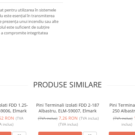
 pentru utilizarea în sistemele
lu este esențial în transmiterea
e prezența unui incendiu sau alte
lul este suficient de subțire
ără a compromite integritatea
PRODUSE SIMILARE
olati FDD 1.25-
Pini Terminali Izolati FDD 2-187
Pini Termina
59006, Elmark
Albastru, ELM-59007, Elmark
250 Albast
E
52 RON
7,26 RON
(TVA
(TVA inclus)
(TVA inclus)
(TVA inclus)
A inclus)
(TVA inclus)
inclus)