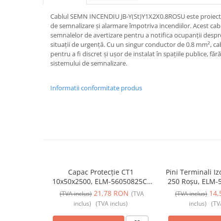
Iluminat
Cablul SEMN INCENDIU JB-Y(St)Y1X2X0.8ROSU este proiectat
Altele
de semnalizare și alarmare împotriva incendiilor. Acest cab
Iluminat de Siguranță
semnalelor de avertizare pentru a notifica ocupanții despr
situații de urgență. Cu un singur conductor de 0.8 mm², cab
Lumini exterioare
pentru a fi discret și ușor de instalat în spațiile publice, f
sistemului de semnalizare.
Lămpi și componente
Senzori
Informatii conformitate produs
Paratrasnet și Protecție la Trăsnet
Catarge
Montaj Lateral Catarg
Montaj pe acoperis
Paratrăsnete ESE — PDA Integrat
Electric
Capac Protecție CT1
Pini Terminali Iz
Piese de adaptare
10x50x2500, ELM-56050825C,
250 Roșu, ELM-
Elmark
21,78 RON
14,
(TVA inclus)
(TVA
(TVA inclus)
Prize, întrerupătoare, detectoare
inclus)
(TVA inclus)
inclus)
(TV
de mișcare și accesorii
Altele