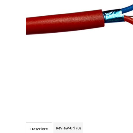
Busbar Șine Conexiuni
Cabluri și accesorii
Accesorii
Cabluri
Jgheab metalic
Papuci CU și AL
Pat de cablu PVC
Pini, riglete, cleme
Presetupe
Țeavă PVC și copex
Cofrete, dulapuri și doze
Cofrete de plastic și accesorii
Coftere metalice și accesorii
Doze
Review-uri
(0)
Coliere de plastic
Descriere