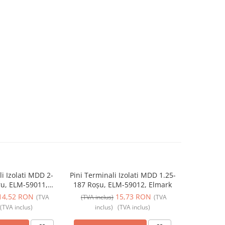
li Izolati MDD 2-
Pini Terminali Izolati MDD 1.25-
Pini Termi
ru, ELM-59011,
187 Roșu, ELM-59012, Elmark
Galben, 
lmark
14,52 RON
15,73 RON
(TVA
(TVA inclus)
(TVA
(TVA incl
(TVA inclus)
inclus)
(TVA inclus)
incl