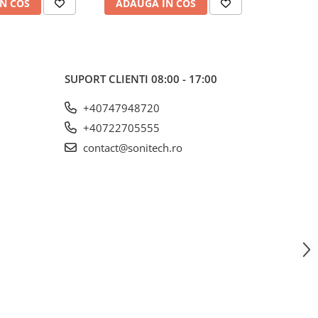
N COS
ADAUGA IN COS
ADAUG
SUPORT CLIENTI
08:00 - 17:00
+40747948720
+40722705555
contact@sonitech.ro