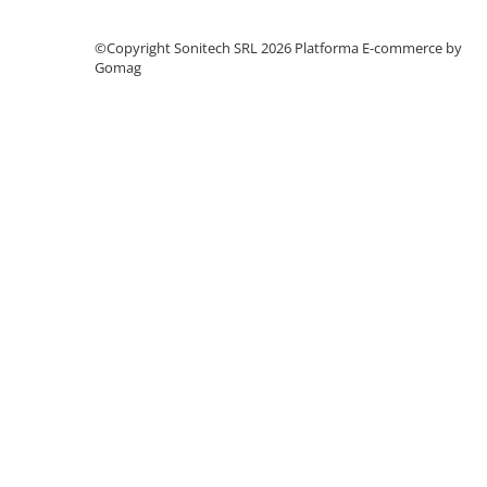
Suporturi de fixare
Termostate
©Copyright Sonitech SRL 2026
Platforma E-commerce by
Gomag
Variator de tensiune
Întrerupătoare
Protecția circuitelor, protecții
diferențiale și descărcătoare
Contactoare
Contactoare modulare
Descărcătoare
Protecții diferențiale
Separatoare
Siguranțe fuzibile
Întrerupătoare automate și
accesorii
Protecția și comanda motoarelor
Contactoare