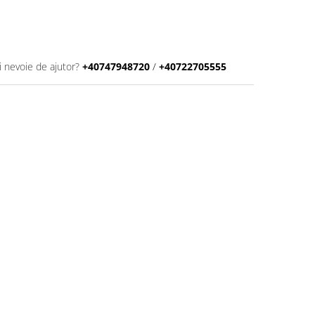
i nevoie de ajutor?
+40747948720
/
+40722705555