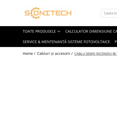
Toate Produsele
FOTOVOLTAICE
TOATE PRODUSELE
CALCULATOR DIMENSIUNE C
Acumulatori
SERVICE & MENTENANȚĂ SISTEME FOTOVOLTAICE
P
ATS / Comutatoare Transfer
Cabluri
Home /
Cabluri și accesorii /
CABLU SEMN INCENDIU JB-
Componente electrice
Invertoare
Panouri Fotovoltaice
Rack-uri
Sisteme de montaj
Sisteme de prindere
Sisteme Fotovoltaice Complete cu
Montaj