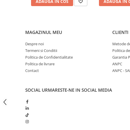
ADAUGA IN COS
ADAUGA IN 
Butoane
Cadre de montaj aparent
Detectoare de mișcare
MAGAZINUL MEU
CLIENTI
Doze
Obturatoare
Despre noi
Metode de
Termeni si Conditii
Politica d
Prelungitoare, Stechere, Accesorii
Politica de Confidentialitate
Garantia 
Prize
Politica de livrare
ANPC
Prize de difuzor
Contact
ANPC - SA
Prize internet
Prize multimedia
SOCIAL
URMARESTE-NE IN SOCIAL MEDIA
Prize TV
Prize și fișe industriale
Rame
Sonerii