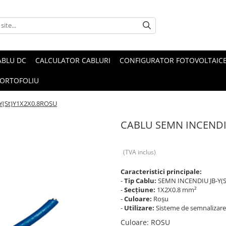
ABLU DC
CALCULATOR CABLURI
CONFIGURATOR FOTOVOLTAIC
ORTOFOLIU
Y(St)Y1X2X0.8ROSU
CABLU SEMN INCENDIU
(TVA inclus)
Caracteristici principale:
-
Tip Cablu:
SEMN INCENDIU JB-Y(S
-
Secțiune:
1X2X0.8 mm²
-
Culoare:
Roșu
-
Utilizare:
Sisteme de semnalizare 
Culoare
:
ROSU