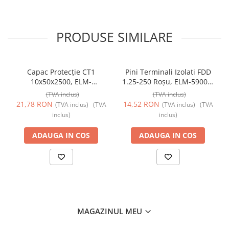
PRODUSE SIMILARE
Capac Protecție CT1
Pini Terminali Izolati FDD
10x50x2500, ELM-
1.25-250 Roșu, ELM-59006,
56050825C, Elmark
Elmark
(TVA inclus)
(TVA inclus)
21,78 RON
14,52 RON
(TVA inclus)
(TVA
(TVA inclus)
(TVA
inclus)
inclus)
ADAUGA IN COS
ADAUGA IN COS
MAGAZINUL MEU