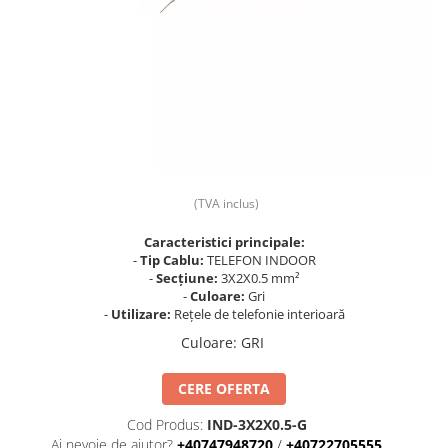
Prize și fișe industriale
Rame
Sonerii
Suporturi de fixare
Termostate
Variator de tensiune
(TVA inclus)
Întrerupătoare
Caracteristici principale:
-
Tip Cablu:
TELEFON INDOOR
-
Secțiune:
3X2X0.5 mm²
-
Culoare:
Gri
-
Utilizare:
Rețele de telefonie interioară
Culoare
:
GRI
CERE OFERTA
Cod Produs:
IND-3X2X0.5-G
Ai nevoie de ajutor?
+40747948720
/
+40722705555