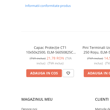
Iluminat
Informatii conformitate produs
Altele
Iluminat de Siguranță
Lumini exterioare
Lămpi și componente
Senzori
Paratrasnet și Protecție la Trăsnet
Capac Protecție CT1
Pini Terminali Iz
10x50x2500, ELM-56050825C,
250 Roșu, ELM-
Catarge
Elmark
21,78 RON
14,
(TVA inclus)
(TVA
(TVA inclus)
Montaj Lateral Catarg
inclus)
(TVA inclus)
inclus)
(TV
Montaj pe acoperis
ADAUGA IN COS
ADAUGA IN 
Paratrăsnete ESE — PDA Integrat
Electric
Piese de adaptare
Prize, întrerupătoare, detectoare
MAGAZINUL MEU
CLIENTI
de mișcare și accesorii
Altele
Despre noi
Metode de