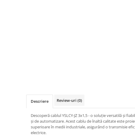
Busbar Șine Conexiuni
Cabluri și accesorii
Accesorii
Cabluri
Jgheab metalic
Papuci CU și AL
Pat de cablu PVC
Pini, riglete, cleme
Presetupe
Țeavă PVC și copex
Cofrete, dulapuri și doze
Review-uri
(0)
Descriere
Cofrete de plastic și accesorii
Coftere metalice și accesorii
Descoperă cablul YSLCY-JZ 3x1,5 - o soluție versatilă și fiabil
și de automatizare. Acest cablu de înaltă calitate este pro
Doze
superioare în medii industriale, asigurând o transmisie efici
Coliere de plastic
electrice.