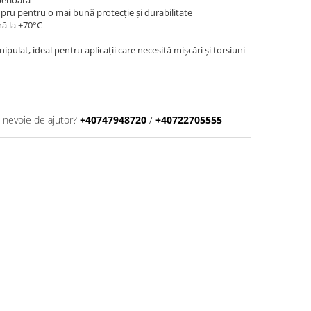
uperioară
cupru pentru o mai bună protecție și durabilitate
ă la +70°C
anipulat, ideal pentru aplicații care necesită mișcări și torsiuni
i nevoie de ajutor?
+40747948720
/
+40722705555