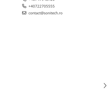
+40722705555
contact@sonitech.ro