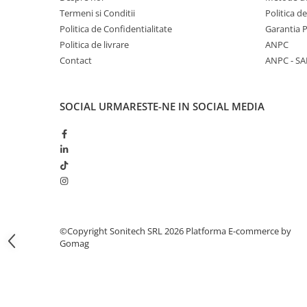
Termeni si Conditii
Politica d
Butoane
Politica de Confidentialitate
Garantia 
Cadre de montaj aparent
Politica de livrare
ANPC
Detectoare de mișcare
Contact
ANPC - SA
Doze
Obturatoare
SOCIAL
URMARESTE-NE IN SOCIAL MEDIA
Prelungitoare, Stechere, Accesorii
Prize
Prize de difuzor
Prize internet
Prize multimedia
Prize TV
©Copyright Sonitech SRL 2026
Platforma E-commerce by
Gomag
Prize și fișe industriale
Rame
Sonerii