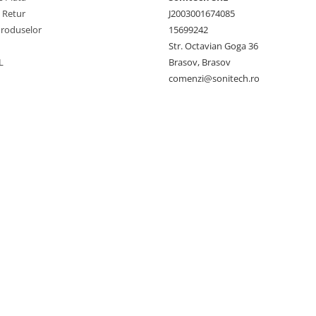
e Retur
J2003001674085
Produselor
15699242
Str. Octavian Goga 36
L
Brasov, Brasov
comenzi@sonitech.ro