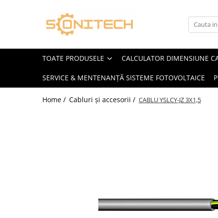
Toate Produsele
FOTOVOLTAICE
TOATE PRODUSELE
CALCULATOR DIMENSIUNE C
Acumulatori
SERVICE & MENTENANȚĂ SISTEME FOTOVOLTAICE
P
ATS / Comutatoare Transfer
Cabluri
Home /
Cabluri și accesorii /
CABLU YSLCY-JZ 3X1,5
Componente electrice
Invertoare
Panouri Fotovoltaice
Rack-uri
Sisteme de montaj
Sisteme de prindere
Sisteme Fotovoltaice Complete cu
Montaj