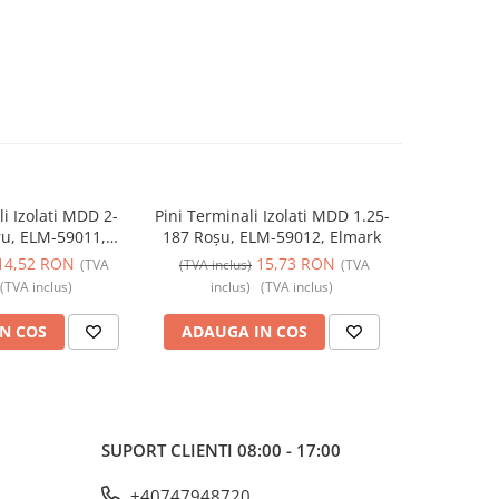
li Izolati MDD 2-
Pini Terminali Izolati MDD 1.25-
Pini Termi
ru, ELM-59011,
187 Roșu, ELM-59012, Elmark
Galben, 
lmark
14,52 RON
15,73 RON
(TVA
(TVA inclus)
(TVA
(TVA incl
(TVA inclus)
inclus)
(TVA inclus)
incl
N COS
ADAUGA IN COS
ADAUG
SUPORT CLIENTI
08:00 - 17:00
+40747948720