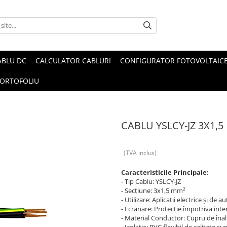
ABLU DC
CALCULATOR CABLURI
CONFIGURATOR FOTOVOLTAIC
ORTOFOLIU
CABLU YSLCY-JZ 3X1,5
(TVA inclus)
Caracteristicile Principale:
- Tip Cablu: YSLCY-JZ
- Secțiune: 3x1,5 mm²
- Utilizare: Aplicații electrice și de 
- Ecranare: Protecție împotriva int
- Material Conductor: Cupru de înal