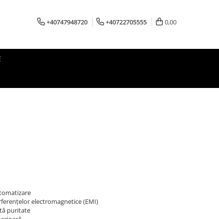
+40747948720
+40722705555
0,00
E
automatizare
erferențelor electromagnetice (EMI)
tă puritate