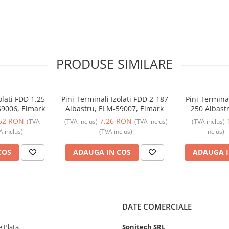
PRODUSE SIMILARE
olati FDD 1.25-
Pini Terminali Izolati FDD 2-187
Pini Termina
59006, Elmark
Albastru, ELM-59007, Elmark
250 Albast
E
52 RON
7,26 RON
(TVA
(TVA inclus)
(TVA inclus)
(TVA inclus)
A inclus)
(TVA inclus)
inclus)
COS
ADAUGA IN COS
ADAUGA I
DATE COMERCIALE
 Plata
Sonitech SRL