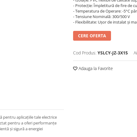
- Izolație: PVC flexibil de calitate s
- Protecție: Împletitură de fire de 
- Temperatura de Operare: -5°C pân
- Tensiune Nominală: 300/500 V
- Flexibilitate: Ușor de instalat și m
CERE OFERTA
Cod Produs:
YSLCY-JZ-3X15
A
Adauga la Favorite
ă pentru aplicațiile tale electrice
iectat pentru a oferi performanțe
entă și sigură a energiei