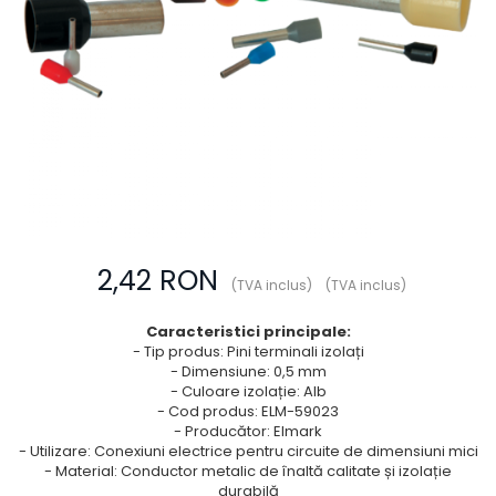
Prize multimedia
Prize TV
Prize și fișe industriale
Rame
Sonerii
Suporturi de fixare
Termostate
Variator de tensiune
2,42 RON
(TVA inclus)
(TVA inclus)
Întrerupătoare
Caracteristici principale:
- Tip produs: Pini terminali izolați
- Dimensiune: 0,5 mm
- Culoare izolație: Alb
- Cod produs: ELM-59023
- Producător: Elmark
- Utilizare: Conexiuni electrice pentru circuite de dimensiuni mici
- Material: Conductor metalic de înaltă calitate și izolație
durabilă