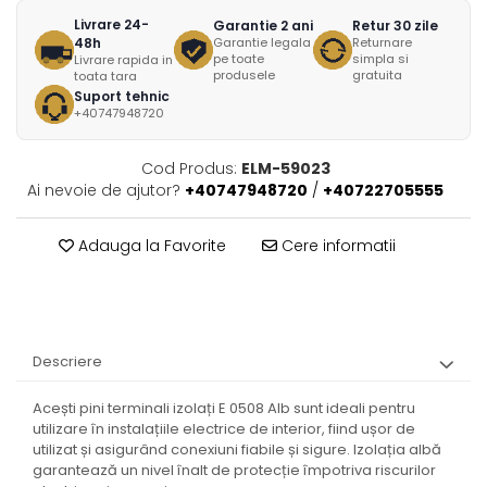
Livrare 24-
Garantie 2 ani
Retur 30 zile
48h
Garantie legala
Returnare
pe toate
simpla si
Livrare rapida in
produsele
gratuita
toata tara
Suport tehnic
+40747948720
Cod Produs:
ELM-59023
Ai nevoie de ajutor?
+40747948720
/
+40722705555
Adauga la Favorite
Cere informatii
Descriere
Acești pini terminali izolați E 0508 Alb sunt ideali pentru
utilizare în instalațiile electrice de interior, fiind ușor de
utilizat și asigurând conexiuni fiabile și sigure. Izolația albă
garantează un nivel înalt de protecție împotriva riscurilor