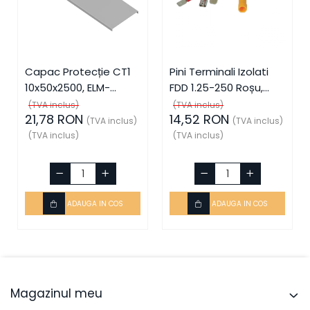
Capac Protecție CT1
Pini Terminali Izolati
10x50x2500, ELM-
FDD 1.25-250 Roșu,
56050825C, Elmark
ELM-59006, Elmark
(TVA inclus)
(TVA inclus)
21,78 RON
14,52 RON
(TVA inclus)
(TVA inclus)
(TVA inclus)
(TVA inclus)
ADAUGA IN COS
ADAUGA IN COS
Magazinul meu