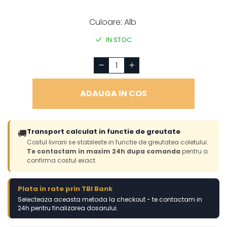
Culoare
:
Alb
IN STOC
ADAUGA IN COS
Transport calculat in functie de greutate
🚚
Costul livrarii se stabileste in functie de greutatea coletului.
Te contactam in maxim 24h dupa comanda
pentru a
confirma costul exact.
Plata in rate prin TBI Bank
Selecteaza aceasta metoda la checkout - te contactam in
24h pentru finalizarea dosarului.