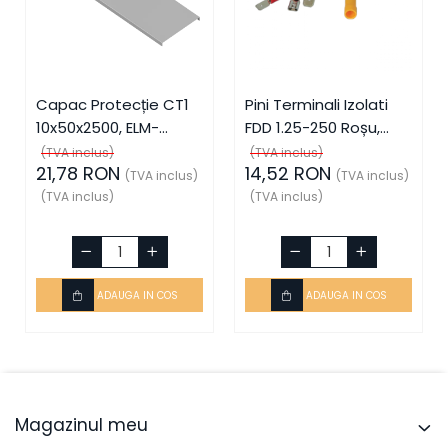
Capac Protecție CT1
Pini Terminali Izolati
10x50x2500, ELM-
FDD 1.25-250 Roșu,
56050825C, Elmark
ELM-59006, Elmark
(TVA inclus)
(TVA inclus)
21,78 RON
14,52 RON
(TVA inclus)
(TVA inclus)
(TVA inclus)
(TVA inclus)
ADAUGA IN COS
ADAUGA IN COS
Magazinul meu