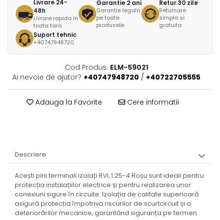
Livrare 24-
Garantie 2 ani
Retur 30 zile
48h
Garantie legala
Returnare
pe toate
simpla si
Livrare rapida in
produsele
gratuita
toata tara
Suport tehnic
+40747948720
Cod Produs:
ELM-59021
Ai nevoie de ajutor?
+40747948720
/
+40722705555
Adauga la Favorite
Cere informatii
Descriere
Acești pini terminali izolați RVL 1.25-4 Roșu sunt ideali pentru
protecția instalațiilor electrice și pentru realizarea unor
conexiuni sigure în circuite. Izolația de calitate superioară
asigură protecția împotriva riscurilor de scurtcircuit și a
deteriorărilor mecanice, garantând siguranța pe termen