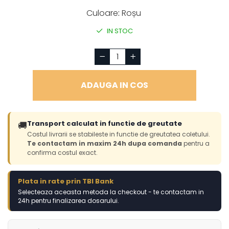
Culoare
:
Roșu
IN STOC
ADAUGA IN COS
Transport calculat in functie de greutate
🚚
Costul livrarii se stabileste in functie de greutatea coletului.
Te contactam in maxim 24h dupa comanda
pentru a
confirma costul exact.
Plata in rate prin TBI Bank
Selecteaza aceasta metoda la checkout - te contactam in
24h pentru finalizarea dosarului.