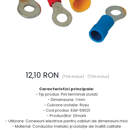
Prize multimedia
Prize TV
Prize și fișe industriale
Rame
Sonerii
Suporturi de fixare
Termostate
Variator de tensiune
12,10 RON
(TVA inclus)
(TVA inclus)
Întrerupătoare
Caracteristici principale:
- Tip produs: Pini terminali izolați
- Dimensiune: 1 mm
- Culoare izolație: Roșu
- Cod produs: ELM-59021
- Producător: Elmark
- Utilizare: Conexiuni electrice pentru cabluri de dimensiuni mici
- Material: Conductor metalic și izolație de înaltă calitate