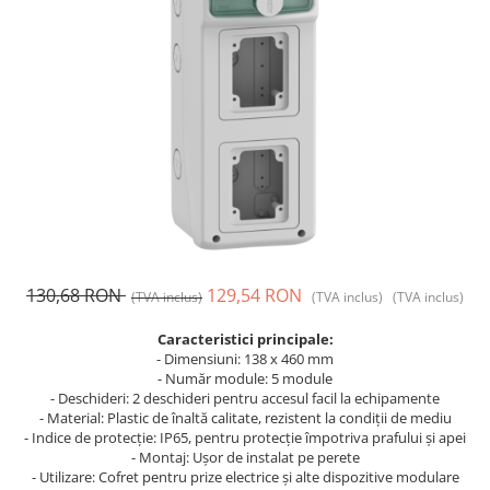
Prize și fișe industriale
Rame
Sonerii
Suporturi de fixare
Termostate
Variator de tensiune
Întrerupătoare
130,68 RON
129,54 RON
(TVA inclus)
(TVA inclus)
(TVA inclus)
Caracteristici principale:
- Dimensiuni: 138 x 460 mm
- Număr module: 5 module
- Deschideri: 2 deschideri pentru accesul facil la echipamente
- Material: Plastic de înaltă calitate, rezistent la condiții de mediu
- Indice de protecție: IP65, pentru protecție împotriva prafului și apei
- Montaj: Ușor de instalat pe perete
- Utilizare: Cofret pentru prize electrice și alte dispozitive modulare