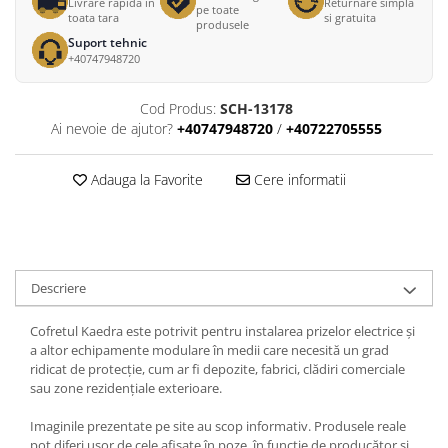
Livrare rapida in
Returnare simpla
pe toate
toata tara
si gratuita
produsele
Suport tehnic
+40747948720
Cod Produs:
SCH-13178
Ai nevoie de ajutor?
+40747948720
/
+40722705555
Adauga la Favorite
Cere informatii
Descriere
Cofretul Kaedra este potrivit pentru instalarea prizelor electrice și
a altor echipamente modulare în medii care necesită un grad
ridicat de protecție, cum ar fi depozite, fabrici, clădiri comerciale
sau zone rezidențiale exterioare.
Imaginile prezentate pe site au scop informativ. Produsele reale
pot diferi ușor de cele afișate în poze, în funcție de producător și