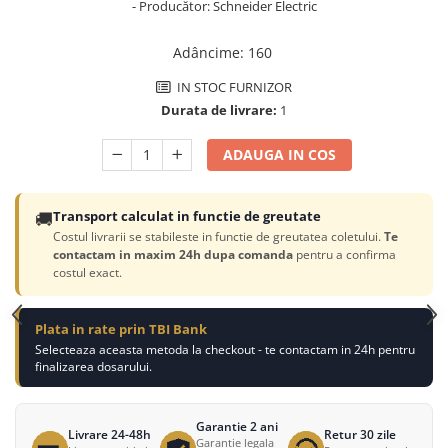
- Producător: Schneider Electric
Adâncime
:
160
IN STOC FURNIZOR
Durata de livrare:
1
ADAUGA IN COS
🚚
Transport calculat in functie de greutate
Costul livrarii se stabileste in functie de greutatea coletului.
Te
contactam in maxim 24h dupa comanda
pentru a confirma
costul exact.
Plata in rate prin TBI Bank
Selecteaza aceasta metoda la checkout - te contactam in 24h pentru
finalizarea dosarului.
Garantie 2 ani
Livrare 24-48h
Retur 30 zile
Garantie legala