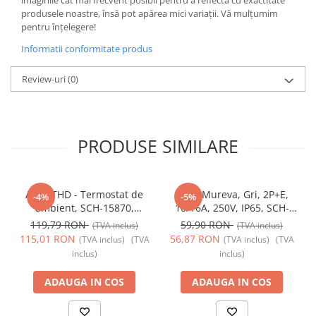
imaginile cât mai frecvent posibil pentru a reflecta cu exactitate
produsele noastre, însă pot apărea mici variații. Vă mulțumim
pentru înțelegere!
Informatii conformitate produs
Review-uri
(0)
PRODUSE SIMILARE
Acti9 THD - Termostat de
Priza Mureva, Gri, 2P+E,
-4%
-5%
ambient, SCH-15870,
10/16A, 250V, IP65, SCH-
Schneider Electric -
81141, Schneider Electric -
119,79 RON
59,90 RON
(TVA inclus)
(TVA inclus)
Schneider
Schneider
115,01 RON
56,87 RON
(TVA inclus)
(TVA
(TVA inclus)
(TVA
inclus)
inclus)
ADAUGA IN COS
ADAUGA IN COS