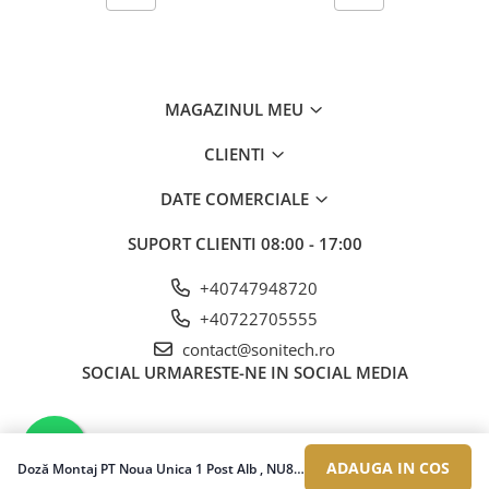
MAGAZINUL MEU
CLIENTI
DATE COMERCIALE
SUPORT CLIENTI
08:00 - 17:00
+40747948720
+40722705555
contact@sonitech.ro
SOCIAL
URMARESTE-NE IN SOCIAL MEDIA
ADAUGA IN COS
Doză Montaj PT Noua Unica 1 Post Alb , NU800218, Schneider Electric - Schneider
©Copyright Sonitech SRL 2026
Platforma E-commerce by Gomag