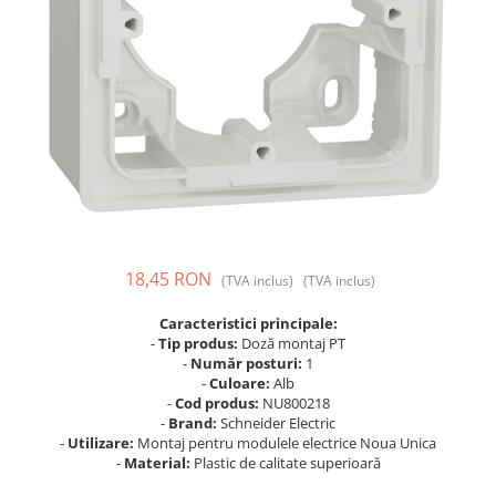
Prize și fișe industriale
Rame
Sonerii
Suporturi de fixare
Termostate
Variator de tensiune
Întrerupătoare
18,45 RON
(TVA inclus)
(TVA inclus)
Caracteristici principale:
-
Tip produs:
Doză montaj PT
-
Număr posturi:
1
-
Culoare:
Alb
-
Cod produs:
NU800218
-
Brand:
Schneider Electric
-
Utilizare:
Montaj pentru modulele electrice Noua Unica
-
Material:
Plastic de calitate superioară