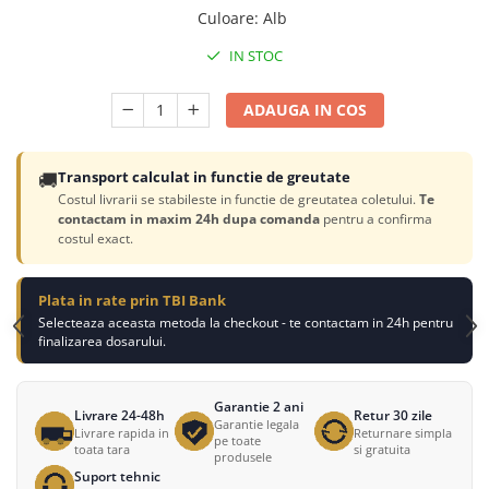
Culoare
:
Alb
IN STOC
ADAUGA IN COS
🚚
Transport calculat in functie de greutate
Costul livrarii se stabileste in functie de greutatea coletului.
Te
contactam in maxim 24h dupa comanda
pentru a confirma
costul exact.
Plata in rate prin TBI Bank
Selecteaza aceasta metoda la checkout - te contactam in 24h pentru
finalizarea dosarului.
Garantie 2 ani
Livrare 24-48h
Retur 30 zile
Garantie legala
Livrare rapida in
Returnare simpla
pe toate
toata tara
si gratuita
produsele
Suport tehnic