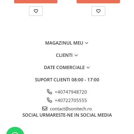
Suporturi de fixare
Termostate
Variator de tensiune
Întrerupătoare
Protecția circuitelor, protecții
MAGAZINUL MEU
diferențiale și descărcătoare
Contactoare
CLIENTI
Contactoare modulare
DATE COMERCIALE
Descărcătoare
SUPORT CLIENTI
08:00 - 17:00
Protecții diferențiale
Separatoare
+40747948720
Siguranțe fuzibile
+40722705555
contact@sonitech.ro
Întrerupătoare automate și
SOCIAL
URMARESTE-NE IN SOCIAL MEDIA
accesorii
Protecția și comanda motoarelor
Contactoare