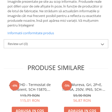
Imaginile prezentate pe site au scop informativ. Produsele reale
Butoane
pot diferi ușor de cele afișate în poze, în funcție de producător și
de lotul de fabricație. Ne străduim să actualizăm informațiile și
Cadre de montaj aparent
imaginile cât mai frecvent posibil pentru a reflecta cu exactitate
produsele noastre, însă pot apărea mici variații. Vă mulțumim
Detectoare de mișcare
pentru înțelegere!
Doze
Informatii conformitate produs
Obturatoare
Review-uri
(0)
Prelungitoare, Stechere, Accesorii
Prize
Prize de difuzor
PRODUSE SIMILARE
Prize internet
Prize multimedia
Prize TV
Acti9 THD - Termostat de
Priza Mureva, Gri, 2P+E,
-4%
-5%
ambient, SCH-15870,
10/16A, 250V, IP65, SCH-
Prize și fișe industriale
Schneider Electric -
81141, Schneider Electric -
119,79 RON
59,90 RON
Rame
Schneider
Schneider
115,01 RON
56,87 RON
Sonerii
ADAUGA IN COS
ADAUGA IN COS