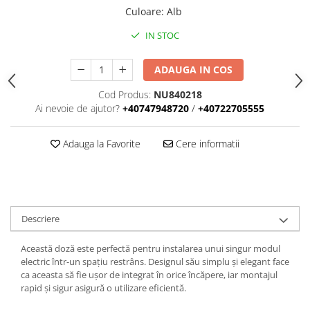
Iluminat
Culoare
:
Alb
Altele
IN STOC
Iluminat de Siguranță
Lumini exterioare
ADAUGA IN COS
Lămpi și componente
Cod Produs:
NU840218
Ai nevoie de ajutor?
+40747948720
/
+40722705555
Senzori
Paratrasnet și Protecție la Trăsnet
Adauga la Favorite
Cere informatii
Catarge
Montaj Lateral Catarg
Montaj pe acoperis
Paratrăsnete ESE — PDA Integrat
Descriere
Electric
Această doză este perfectă pentru instalarea unui singur modul
Piese de adaptare
electric într-un spațiu restrâns. Designul său simplu și elegant face
Prize, întrerupătoare, detectoare
ca aceasta să fie ușor de integrat în orice încăpere, iar montajul
de mișcare și accesorii
rapid și sigur asigură o utilizare eficientă.
Altele