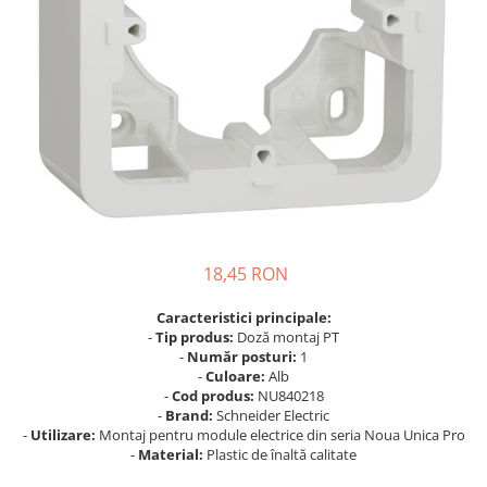
Busbar Șine Conexiuni
Cabluri și accesorii
Accesorii
Cabluri
Jgheab metalic
Papuci CU și AL
Pat de cablu PVC
Pini, riglete, cleme
18,45 RON
Presetupe
Țeavă PVC și copex
Caracteristici principale:
-
Tip produs:
Doză montaj PT
Cofrete, dulapuri și doze
-
Număr posturi:
1
Cofrete de plastic și accesorii
-
Culoare:
Alb
-
Cod produs:
NU840218
Coftere metalice și accesorii
-
Brand:
Schneider Electric
-
Utilizare:
Montaj pentru module electrice din seria Noua Unica Pro
Doze
-
Material:
Plastic de înaltă calitate
Coliere de plastic