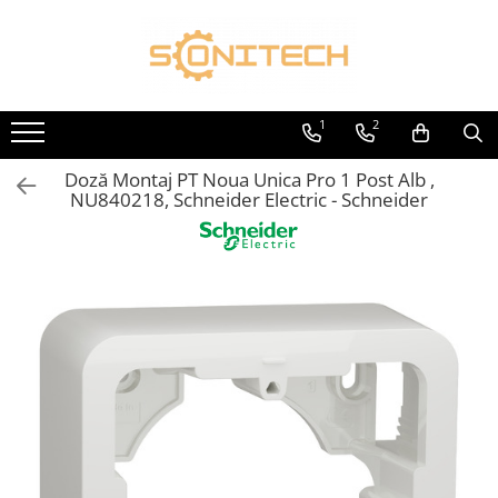
Toate Produsele
FOTOVOLTAICE
1
2
Acumulatori
Doză Montaj PT Noua Unica Pro 1 Post Alb ,
ATS / Comutatoare Transfer
NU840218, Schneider Electric - Schneider
Cabluri
Componente electrice
Invertoare
Panouri Fotovoltaice
Rack-uri
Sisteme de montaj
Sisteme de prindere
Sisteme Fotovoltaice Complete cu
Montaj