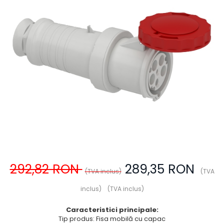
Prize multimedia
Prize TV
Prize și fișe industriale
Rame
Sonerii
Suporturi de fixare
Termostate
Variator de tensiune
Întrerupătoare
292,82 RON
289,35 RON
(TVA inclus)
(TVA
inclus)
(TVA inclus)
Caracteristici principale:
Tip produs: Fisa mobilă cu capac