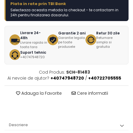
Plata in rate prin TBI Bank
Selecteaza aceasta metoda la checkout - te contactam in
24h pentru finalizarea dosarului.
Livrare 24-
Garantie 2 ani
Retur 30 zile
48h
Garantie legala
Returnare
pe toate
simpla si
Livrare rapida in
produsele
gratuita
toata tara
Suport tehnic
+40747948720
Cod Produs:
SCH-81483
Ai nevoie de ajutor?
+40747948720
/
+40722705555
Adauga la Favorite
Cere informatii
Descriere