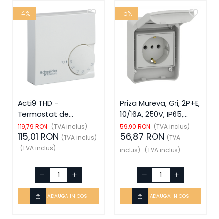
-4%
-5%
Acti9 THD -
Priza Mureva, Gri, 2P+E,
Termostat de
10/16A, 250V, IP65,
ambient, SCH-15870,
SCH-81141, Schneider
119,79 RON
(TVA inclus)
59,90 RON
(TVA inclus)
115,01 RON
56,87 RON
Schneider Electric -
Electric - Schneider
(TVA inclus)
(TVA
Schneider
(TVA inclus)
inclus)
(TVA inclus)
ADAUGA IN COS
ADAUGA IN COS