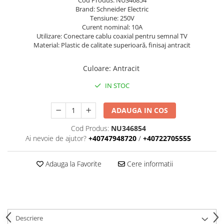
Cod Produs: NU346854
Busbar Șine Conexiuni
Brand: Schneider Electric
Tensiune: 250V
Cabluri și accesorii
Curent nominal: 10A
Accesorii
Utilizare: Conectare cablu coaxial pentru semnal TV
Material: Plastic de calitate superioară, finisaj antracit
Cabluri
Jgheab metalic
Culoare
:
Antracit
Papuci CU și AL
IN STOC
Pat de cablu PVC
ADAUGA IN COS
Pini, riglete, cleme
Presetupe
Cod Produs:
NU346854
Ai nevoie de ajutor?
+40747948720
/
+40722705555
Țeavă PVC și copex
Cofrete, dulapuri și doze
Adauga la Favorite
Cere informatii
Cofrete de plastic și accesorii
Coftere metalice și accesorii
Doze
Coliere de plastic
Descriere