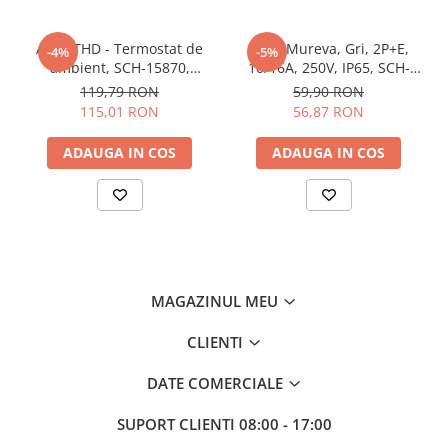
Butoane
Acti9 THD - Termostat de
Priza Mureva, Gri, 2P+E,
-4%
-5%
Cadre de montaj aparent
ambient, SCH-15870,
10/16A, 250V, IP65, SCH-
Detectoare de mișcare
Schneider Electric -
81141, Schneider Electric -
119,79 RON
59,90 RON
Schneider
Schneider
115,01 RON
56,87 RON
Doze
Obturatoare
ADAUGA IN COS
ADAUGA IN COS
Prelungitoare, Stechere, Accesorii
Prize
Prize de difuzor
Prize internet
MAGAZINUL MEU
Prize multimedia
Prize TV
CLIENTI
Prize și fișe industriale
DATE COMERCIALE
Rame
SUPORT CLIENTI
08:00 - 17:00
Sonerii