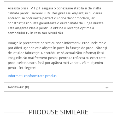
Iluminat
Această priză TV Tip F asigură o conexiune stabilă și de înaltă
Altele
calitate pentru semnalul TV. Designul său elegant, în culoarea
Iluminat de Siguranță
antracit, se potriveste perfect cu orice decor modern, iar
construcția robustă garantează o durabilitate de lungă durată.
Lumini exterioare
Este alegerea ideală pentru a obține o recepție optimă a
semnalului TV în casa sau biroul tău.
Lămpi și componente
Senzori
Imaginile prezentate pe site au scop informativ. Produsele reale
pot diferi ușor de cele afișate în poze, în funcție de producător și
Paratrasnet și Protecție la Trăsnet
de lotul de fabricație. Ne străduim să actualizăm informațiile și
Catarge
imaginile cât mai frecvent posibil pentru a reflecta cu exactitate
produsele noastre, însă pot apărea mici variații. Vă mulțumim
Montaj Lateral Catarg
pentru înțelegere!
Montaj pe acoperis
Informatii conformitate produs
Paratrăsnete ESE — PDA Integrat
Electric
Review-uri
(0)
Piese de adaptare
Prize, întrerupătoare, detectoare
de mișcare și accesorii
PRODUSE SIMILARE
Altele