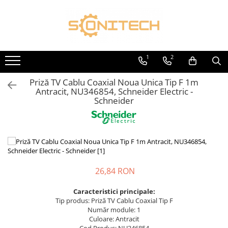
Toate Produsele
FOTOVOLTAICE
1
2
Acumulatori
Priză TV Cablu Coaxial Noua Unica Tip F 1m
ATS / Comutatoare Transfer
Antracit, NU346854, Schneider Electric -
Cabluri
Schneider
Componente electrice
Invertoare
Panouri Fotovoltaice
Rack-uri
26,84 RON
Sisteme de montaj
Caracteristici principale:
Sisteme de prindere
Tip produs: Priză TV Cablu Coaxial Tip F
Sisteme Fotovoltaice Complete cu
Număr module: 1
Culoare: Antracit
Montaj