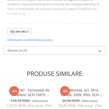
modern o face potrivită pentru orice tip de instalație electrică, în
timp ce materialele de calitate superioară asigură fiabilitate pe
termen lung.
Imaginile prezentate pe site au scop informativ. Produsele reale
pot diferi ușor de cele afișate în poze, în funcție de producător și
de lotul de fabricație. Ne străduim să actualizăm informațiile și
VEZI MAI MULT
imaginile cât mai frecvent posibil pentru a reflecta cu exactitate
Informatii conformitate produs
produsele noastre, însă pot apărea mici variații. Vă mulțumim
pentru înțelegere!
Review-uri
(0)
PRODUSE SIMILARE
Acti9 THD - Termostat de
Priza Mureva, Gri, 2P+E,
-4%
-5%
ambient, SCH-15870,
10/16A, 250V, IP65, SCH-
Schneider Electric -
81141, Schneider Electric -
119,79 RON
59,90 RON
(TVA inclus)
(TVA inclus)
Schneider
Schneider
115,01 RON
56,87 RON
(TVA inclus)
(TVA
(TVA inclus)
(TVA