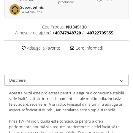
produsele
Suport tehnic
+40747948720
Cod Produs:
NU345130
Ai nevoie de ajutor?
+40747948720
/
+40722705555
Adauga la Favorite
Cere informatii
Descriere
Această priză este proiectată pentru a asigura o conexiune stabilă
și de înaltă calitate între echipamentele tale multimedia, inclusiv
televizoare, receivere TV și radio. Finisajul din aluminiu adaugă un
aspect sofisticat și durabil, iar instalarea este simplă și rapidă.
Priza TV/FM individuală este concepută pentru a oferi
performanță optimă și a reduce interferențele, astfel încât să te
bucuri de o recepție clară a semnalului. Designul compact și