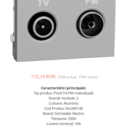
Prize și fișe industriale
Rame
Sonerii
Suporturi de fixare
Termostate
Variator de tensiune
Întrerupătoare
115,14 RON
(TVA inclus)
(TVA inclus)
Caracteristici principale:
Tip produs: Priză TV/FM Individuală
Număr module: 2
Culoare: Aluminiu
Cod Produs: NU345130
Brand: Schneider Electric
Tensiune: 250V
Curent nominal: 10A