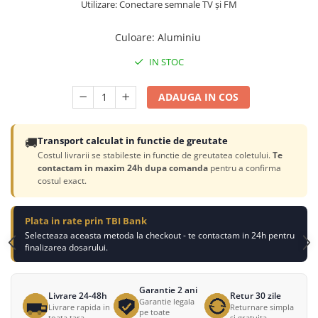
Utilizare: Conectare semnale TV și FM
Culoare
:
Aluminiu
IN STOC
ADAUGA IN COS
🚚
Transport calculat in functie de greutate
Costul livrarii se stabileste in functie de greutatea coletului.
Te
contactam in maxim 24h dupa comanda
pentru a confirma
costul exact.
Plata in rate prin TBI Bank
Selecteaza aceasta metoda la checkout - te contactam in 24h pentru
finalizarea dosarului.
Garantie 2 ani
Livrare 24-48h
Retur 30 zile
Garantie legala
Livrare rapida in
Returnare simpla
pe toate
toata tara
si gratuita