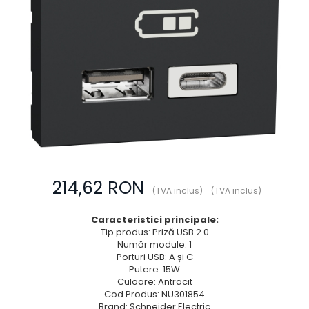
Prize multimedia
Prize TV
Prize și fișe industriale
Rame
Sonerii
Suporturi de fixare
Termostate
Variator de tensiune
Întrerupătoare
214,62 RON
(TVA inclus)
(TVA inclus)
Caracteristici principale:
Tip produs: Priză USB 2.0
Număr module: 1
Porturi USB: A și C
Putere: 15W
Culoare: Antracit
Cod Produs: NU301854
Brand: Schneider Electric