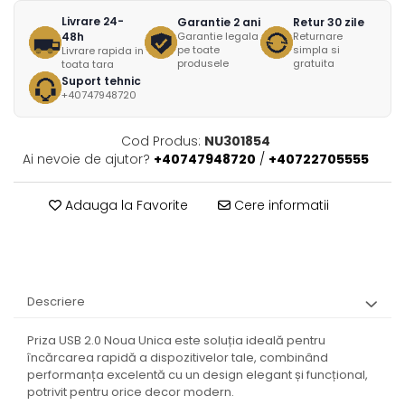
Livrare 24-
Garantie 2 ani
Retur 30 zile
48h
Garantie legala
Returnare
pe toate
simpla si
Livrare rapida in
produsele
gratuita
toata tara
Suport tehnic
+40747948720
Cod Produs:
NU301854
Ai nevoie de ajutor?
+40747948720
/
+40722705555
Adauga la Favorite
Cere informatii
Descriere
Priza USB 2.0 Noua Unica este soluția ideală pentru
încărcarea rapidă a dispozitivelor tale, combinând
performanța excelentă cu un design elegant și funcțional,
potrivit pentru orice decor modern.