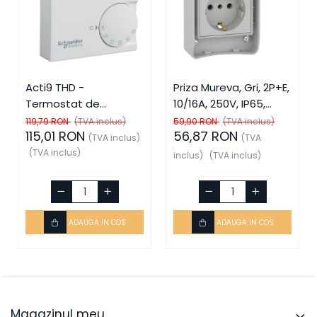
Acti9 THD -
Priza Mureva, Gri, 2P+E,
Termostat de
10/16A, 250V, IP65,
ambient, SCH-15870,
SCH-81141, Schneider
119,79 RON
(TVA inclus)
59,90 RON
(TVA inclus)
115,01 RON
56,87 RON
Schneider Electric -
Electric - Schneider
(TVA inclus)
(TVA
Schneider
(TVA inclus)
inclus)
(TVA inclus)
ADAUGA IN COS
ADAUGA IN COS
Magazinul meu