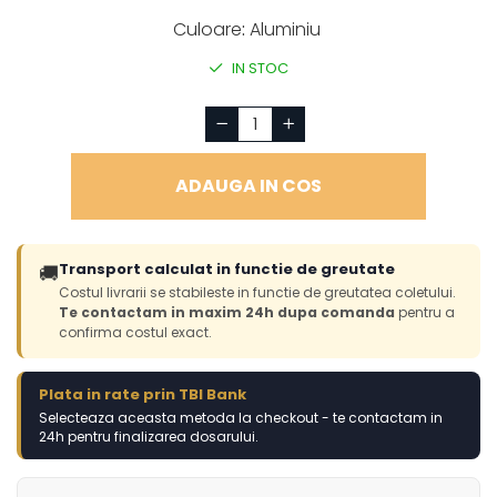
Culoare
:
Aluminiu
IN STOC
ADAUGA IN COS
Transport calculat in functie de greutate
🚚
Costul livrarii se stabileste in functie de greutatea coletului.
Te contactam in maxim 24h dupa comanda
pentru a
confirma costul exact.
Plata in rate prin TBI Bank
Selecteaza aceasta metoda la checkout - te contactam in
24h pentru finalizarea dosarului.