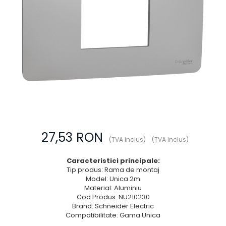
Prize multimedia
Prize TV
Prize și fișe industriale
Rame
Sonerii
Suporturi de fixare
Termostate
Variator de tensiune
Întrerupătoare
27,53 RON
(TVA inclus)
(TVA inclus)
Caracteristici principale:
Tip produs: Rama de montaj
Model: Unica 2m
Material: Aluminiu
Cod Produs: NU210230
Brand: Schneider Electric
Compatibilitate: Gama Unica