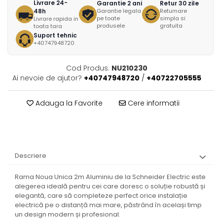
Livrare 24-
Garantie 2 ani
Retur 30 zile
48h
Garantie legala
Returnare
pe toate
simpla si
Livrare rapida in
produsele
gratuita
toata tara
Suport tehnic
+40747948720
Cod Produs:
NU210230
Ai nevoie de ajutor?
+40747948720
/
+40722705555
Adauga la Favorite
Cere informatii
Descriere
Rama Noua Unica 2m Aluminiu de la Schneider Electric este
alegerea ideală pentru cei care doresc o soluție robustă și
elegantă, care să completeze perfect orice instalație
electrică pe o distanță mai mare, păstrând în același timp
un design modern și profesional.