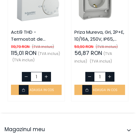
Acti9 THD -
Priza Mureva, Gri, 2P+E,
Termostat de
10/16A, 250V, IP65,
ambient, SCH-15870,
SCH-81141, Schneider
119,79 RON
(TVA inclus)
59,90 RON
(TVA inclus)
115,01 RON
56,87 RON
Schneider Electric -
Electric - Schneider
(TVA inclus)
(TVA
Schneider
(TVA inclus)
inclus)
(TVA inclus)
ADAUGA IN COS
ADAUGA IN COS
Magazinul meu