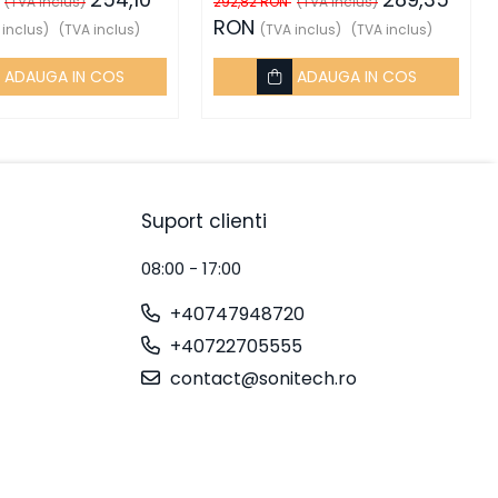
(TVA inclus)
292,82 RON
(TVA inclus)
 Electric - Schneider
81383, Schneider Electric -
RON
 inclus)
(TVA inclus)
(TVA inclus)
(TVA inclus)
Schneider
ADAUGA IN COS
ADAUGA IN COS
Suport clienti
08:00 - 17:00
+40747948720
+40722705555
contact@sonitech.ro