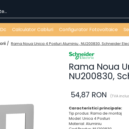
 Dc
Calculator Cabluri
Configurator Fotovoltaice
Se
orii /
Rama Noua Unica 4 Posturi Aluminiu , NU200830, Schneider Elec
Rama Noua Uni
NU200830, Sch
54,87 RON
(TVA inclu
Caracteristici principale:
Tip produs: Rama de montaj
Model: Unica 4 Posturi
Material: Aluminiu
Cod Produs: NU200830