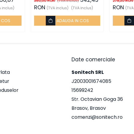
350,90 RON
(TVA inclus)
278,30 RON
- Schneider
Schneider
RON
RON
 inclus)
(TVA inclus)
(TVA inclus)
(TVA
N COS
ADAUGA IN COS
Date comerciale
lata
Sonitech SRL
Retur
J2003001674085
oduselor
15699242
Str. Octavian Goga 36
Brasov, Brasov
comenzi@sonitech.ro