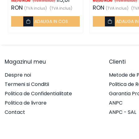
119,79 RON
(TVA inclus)
59,90 RON
(TVA inclus)
RON
RON
Prize multimedia
(TVA inclus)
(TVA inclus)
(TVA inclus)
(TVA
Prize TV
ADAUGA IN COS
ADAUGA I
Prize și fișe industriale
Rame
Sonerii
Suporturi de fixare
Magazinul meu
Clienti
Termostate
Despre noi
Metode de P
Variator de tensiune
Termeni si Conditii
Politica de 
Întrerupătoare
Politica de Confidentialitate
Garantia Pr
Protecția circuitelor, protecții
Politica de livrare
ANPC
diferențiale și descărcătoare
Contact
ANPC - SAL
Contactoare
Contactoare modulare
Descărcătoare