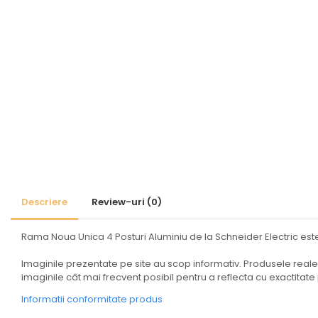
Coftere metalice și
accesorii
Doze
Coliere de plastic
Iluminat
Altele
Iluminat de Siguranță
Lumini exterioare
Lămpi și componente
Senzori
Descriere
Review-uri
(0)
Paratrasnet și Protecție la Trăsnet
Rama Noua Unica 4 Posturi Aluminiu de la Schneider Electric es
Catarge
Montaj Lateral Catarg
Imaginile prezentate pe site au scop informativ. Produsele reale p
imaginile cât mai frecvent posibil pentru a reflecta cu exactitat
Montaj pe acoperis
Informatii conformitate produs
Paratrăsnete ESE — PDA