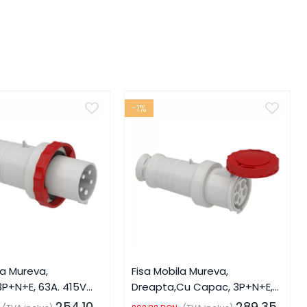
-1%
la Mureva,
Fisa Mobila Mureva,
P+N+E, 63A. 415V
Dreapta,Cu Capac, 3P+N+E,
 SCH-81383,
63A. 415V AC, IP67, SCH-
254,10
289,35