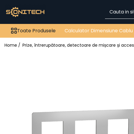
Toate Produsele
Toate Produsele
Calculator Dimensiune Cablu
FOTOVOLTAICE
Acumulatori
Home /
Prize, întrerupătoare, detectoare de mișcare și acces
ATS / Comutatoare
Transfer
Cabluri
Componente electrice
Invertoare
Panouri Fotovoltaice
Rack-uri
Sisteme de montaj
Sisteme de prindere