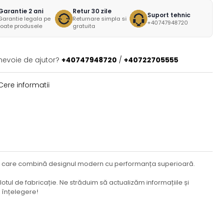
Garantie 2 ani
Retur 30 zile
Suport tehnic
Garantie legala pe
Returnare simpla si
+40747948720
toate produsele
gratuita
 nevoie de ajutor?
+40747948720
/
+40722705555
ere informatii
ntă, care combină designul modern cu performanța superioară.
lotul de fabricație. Ne străduim să actualizăm informațiile și
u înțelegere!