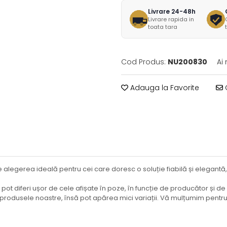
Livrare 24-48h
Livrare rapida in
toata tara
Cod Produs:
NU200830
Ai
Adauga la Favorite
C
te alegerea ideală pentru cei care doresc o soluție fiabilă și elega
ot diferi ușor de cele afișate în poze, în funcție de producător și de 
e produsele noastre, însă pot apărea mici variații. Vă mulțumim pentr