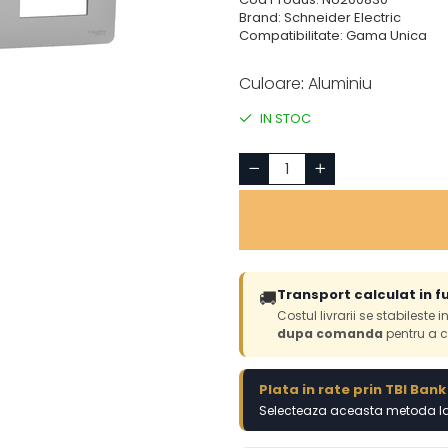
Brand: Schneider Electric
Compatibilitate: Gama Unica
Culoare
:
Aluminiu
IN STOC
Transport calculat in f
🚚
Costul livrarii se stabileste 
dupa comanda
pentru a c
Plata in rate prin TBI Bank
Selecteaza aceasta metoda la 