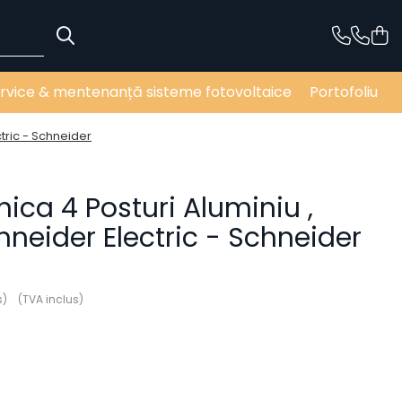
rvice & mentenanță sisteme fotovoltaice
Portofoliu
tric - Schneider
ca 4 Posturi Aluminiu ,
neider Electric - Schneider
s)
(TVA inclus)