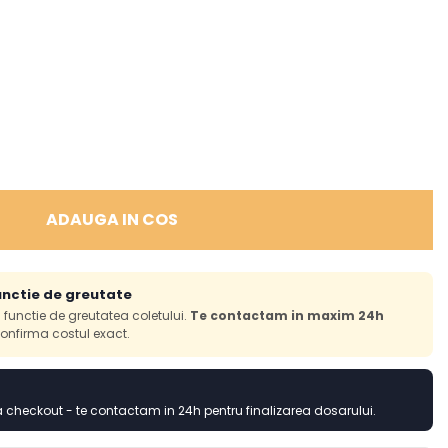
ADAUGA IN COS
unctie de greutate
in functie de greutatea coletului.
Te contactam in maxim 24h
onfirma costul exact.
checkout - te contactam in 24h pentru finalizarea dosarului.