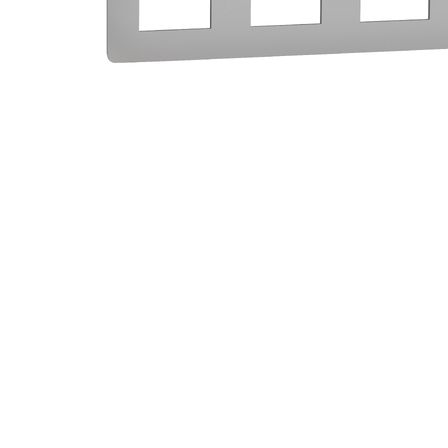
Sisteme Fotovoltaice
Complete cu Montaj
Busbar Șine Conexiuni
Cabluri și accesorii
Accesorii
Cabluri
Jgheab metalic
Papuci CU și AL
Pat de cablu PVC
Pini, riglete, cleme
Presetupe
Țeavă PVC și copex
Cofrete, dulapuri și doze
Cofrete de plastic și
accesorii