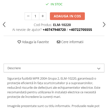
Iluminat
IN STOC
Altele
ADAUGA IN COS
Iluminat de Siguranță
Lumini exterioare
Cod Produs:
ELM-10220
Ai nevoie de ajutor?
+40747948720
/
+40722705555
Lămpi și componente
Senzori
Adauga la Favorite
Cere informatii
Paratrasnet și Protecție la Trăsnet
Catarge
Montaj Lateral Catarg
Montaj pe acoperis
Descriere
Paratrăsnete ESE — PDA Integrat
Siguranța fuzibilă MPR 200A Grupa 2, ELM-10220, garantează o
Electric
protecție eficientă în fața scurtcircuitelor și a suprasarcinilor,
Piese de adaptare
reducând riscurile de defecțiuni ale echipamentelor electrice. Este
recomandată pentru utilizarea în instalații electrice ce necesită
Prize, întrerupătoare, detectoare
protecție de încredere la curenți mari.
de mișcare și accesorii
Imaginile prezentate sunt cu titlu informativ. Produsele reale pot
Altele